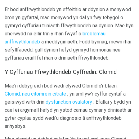
Er bod anffrwythlondeb yn effeithio ar ddynion a menywod
bron yn gyfartal, mae menywod yn dal yn fwy tebygol o
gymryd cyffuriau triniaeth ffrwythlondeb na dynion. Mae hyn
oherwydd na ellir trin y rhan fwyaf o
broblemau
anffrwythlondeb
â meddyginiaeth. Fodd bynnag, mewn rhai
sefyllfaoedd, gall dynion hefyd gymryd hormonau neu
gyffuriau eraill fel rhan o driniaeth ffrwythlondeb.
Y Cyffuriau Ffrwythlondeb Cyffredin: Clomid
Mae'n debyg eich bod wedi clywed Clomid o'r blaen.
Clomid, neu citomrein citrate
, yn aml yw'r cyffur cyntaf a
geisiwyd wrth drin
dysfunction ovulatory
. Efallai y bydd yn
cael ei argymell hefyd yn ystod camau cynnar y driniaeth ar
gyfer cyplau sydd wedi'u diagnosio â anffrwythlondeb
anhysbys.