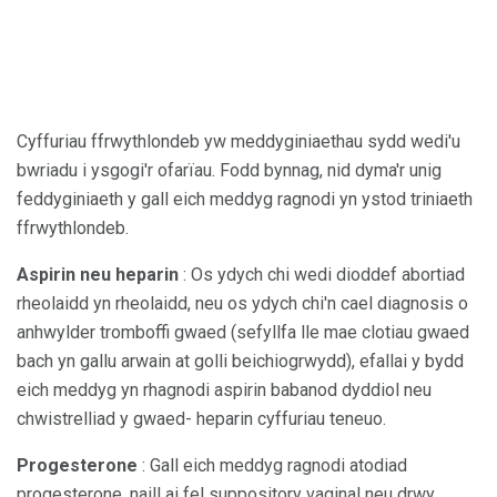
Cyffuriau ffrwythlondeb yw meddyginiaethau sydd wedi'u
bwriadu i ysgogi'r ofarïau. Fodd bynnag, nid dyma'r unig
feddyginiaeth y gall eich meddyg ragnodi yn ystod triniaeth
ffrwythlondeb.
Aspirin neu heparin
: Os ydych chi wedi dioddef abortiad
rheolaidd yn rheolaidd, neu os ydych chi'n cael diagnosis o
anhwylder tromboffi gwaed (sefyllfa lle mae clotiau gwaed
bach yn gallu arwain at golli beichiogrwydd), efallai y bydd
eich meddyg yn rhagnodi aspirin babanod dyddiol neu
chwistrelliad y gwaed- heparin cyffuriau teneuo.
Progesterone
: Gall eich meddyg ragnodi atodiad
progesterone, naill ai fel suppository vaginal neu drwy