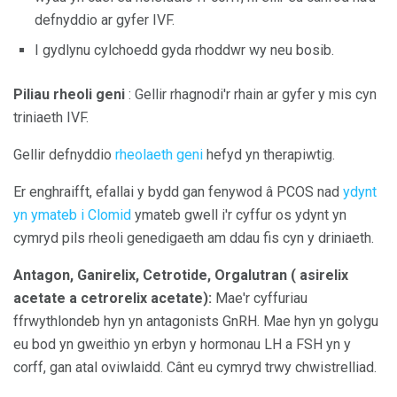
defnyddio ar gyfer IVF.
I gydlynu cylchoedd gyda rhoddwr wy neu bosib.
Piliau rheoli geni
: Gellir rhagnodi'r rhain ar gyfer y mis cyn
triniaeth IVF.
Gellir defnyddio
rheolaeth geni
hefyd yn therapiwtig.
Er enghraifft, efallai y bydd gan fenywod â PCOS nad
ydynt
yn ymateb i Clomid
ymateb gwell i'r cyffur os ydynt yn
cymryd pils rheoli genedigaeth am ddau fis cyn y driniaeth.
Antagon, Ganirelix, Cetrotide,
Orgalutran (
asirelix
acetate a cetrorelix acetate):
Mae'r cyffuriau
ffrwythlondeb hyn yn antagonists GnRH. Mae hyn yn golygu
eu bod yn gweithio yn erbyn y hormonau LH a FSH yn y
corff, gan atal oviwlaidd. Cânt eu cymryd trwy chwistrelliad.