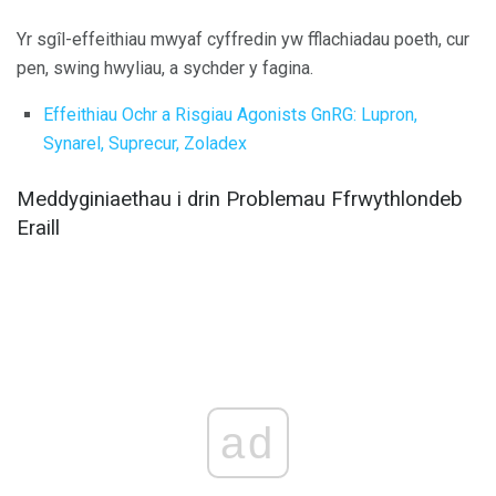
Yr sgîl-effeithiau mwyaf cyffredin yw fflachiadau poeth, cur
pen, swing hwyliau, a sychder y fagina.
Effeithiau Ochr a Risgiau Agonists GnRG: Lupron,
Synarel, Suprecur, Zoladex
Meddyginiaethau i drin Problemau Ffrwythlondeb
Eraill
ad