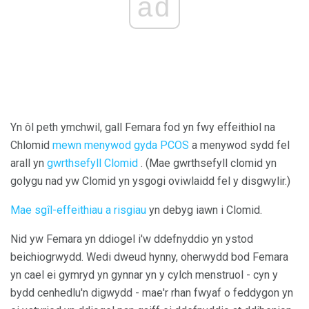
ad
Yn ôl peth ymchwil, gall Femara fod yn fwy effeithiol na
Chlomid
mewn menywod gyda PCOS
a menywod sydd fel
arall yn
gwrthsefyll Clomid
. (Mae gwrthsefyll clomid yn
golygu nad yw Clomid yn ysgogi oviwlaidd fel y disgwylir.)
Mae sgîl-effeithiau a risgiau
yn debyg iawn i Clomid.
Nid yw Femara yn ddiogel i'w ddefnyddio yn ystod
beichiogrwydd. Wedi dweud hynny, oherwydd bod Femara
yn cael ei gymryd yn gynnar yn y cylch menstruol - cyn y
bydd cenhedlu'n digwydd - mae'r rhan fwyaf o feddygon yn