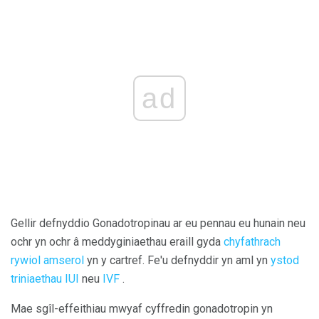
ad
Gellir defnyddio Gonadotropinau ar eu pennau eu hunain neu
ochr yn ochr â meddyginiaethau eraill gyda
chyfathrach
rywiol amserol
yn y cartref. Fe'u defnyddir yn aml yn
ystod
triniaethau
IUI
neu
IVF
.
Mae sgîl-effeithiau mwyaf cyffredin gonadotropin yn