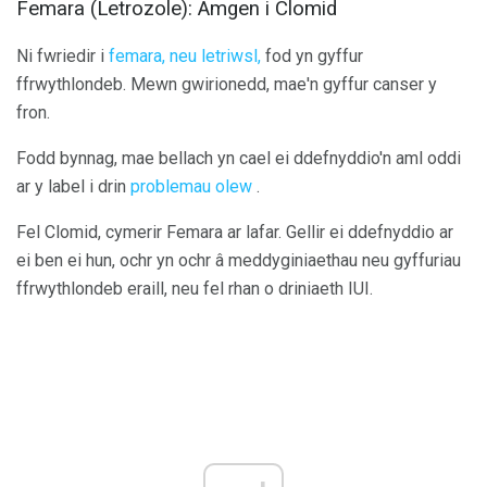
Femara (Letrozole): Amgen i Clomid
Ni fwriedir i
femara, neu letriwsl,
fod yn gyffur
ffrwythlondeb. Mewn gwirionedd, mae'n gyffur canser y
fron.
Fodd bynnag, mae bellach yn cael ei ddefnyddio'n aml oddi
ar y label i drin
problemau olew
.
Fel Clomid, cymerir Femara ar lafar. Gellir ei ddefnyddio ar
ei ben ei hun, ochr yn ochr â meddyginiaethau neu gyffuriau
ffrwythlondeb eraill, neu fel rhan o driniaeth IUI.