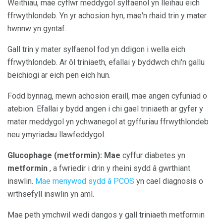
Weithiau, mae cyflwr meddygol sylfaenol yn lleihau eich
ffrwythlondeb. Yn yr achosion hyn, mae'n rhaid trin y mater
hwnnw yn gyntaf.
Gall trin y mater sylfaenol fod yn ddigon i wella eich
ffrwythlondeb. Ar ôl triniaeth, efallai y byddwch chi'n gallu
beichiogi ar eich pen eich hun.
Fodd bynnag, mewn achosion eraill, mae angen cyfuniad o
atebion. Efallai y bydd angen i chi gael triniaeth ar gyfer y
mater meddygol yn ychwanegol at gyffuriau ffrwythlondeb
neu ymyriadau llawfeddygol.
Glucophage (metformin): Mae
cyffur diabetes yn
metformin
, a fwriedir i drin y rheini sydd â gwrthiant
inswlin.
Mae menywod sydd â PCOS
yn cael diagnosis o
wrthsefyll inswlin yn aml.
Mae peth ymchwil wedi dangos y gall triniaeth metformin