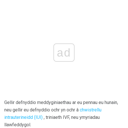
ad
Gellir defnyddio meddyginiaethau ar eu pennau eu hunain,
neu gellir eu defnyddio ochr yn ochr â
chwistrellu
intrauterineidd (IUI)
, triniaeth IVF, neu ymyriadau
llawfeddygol.