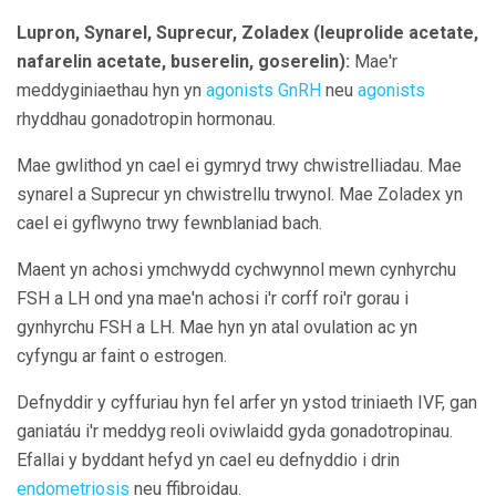
Lupron, Synarel,
Suprecur, Zoladex
(leuprolide acetate,
nafarelin acetate, buserelin, goserelin):
Mae'r
meddyginiaethau hyn yn
agonists GnRH
neu
agonists
rhyddhau gonadotropin hormonau.
Mae gwlithod yn cael ei gymryd trwy chwistrelliadau. Mae
synarel a Suprecur yn chwistrellu trwynol. Mae Zoladex yn
cael ei gyflwyno trwy fewnblaniad bach.
Maent yn achosi ymchwydd cychwynnol mewn cynhyrchu
FSH a LH ond yna mae'n achosi i'r corff roi'r gorau i
gynhyrchu FSH a LH. Mae hyn yn atal ovulation ac yn
cyfyngu ar faint o estrogen.
Defnyddir y cyffuriau hyn fel arfer yn ystod triniaeth IVF, gan
ganiatáu i'r meddyg reoli oviwlaidd gyda gonadotropinau.
Efallai y byddant hefyd yn cael eu defnyddio i drin
endometriosis
neu ffibroidau.