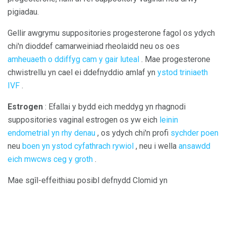
pigiadau.
Gellir awgrymu suppositories progesterone fagol os ydych
chi'n dioddef camarweiniad rheolaidd neu os oes
amheuaeth o ddiffyg cam y gair luteal
. Mae progesterone
chwistrellu yn cael ei ddefnyddio amlaf yn
ystod triniaeth
IVF
.
Estrogen
: Efallai y bydd eich meddyg yn rhagnodi
suppositories vaginal estrogen os yw eich
leinin
endometrial yn rhy denau
, os ydych chi'n profi
sychder
poen
neu
boen yn ystod cyfathrach rywiol
, neu i wella
ansawdd
eich mwcws ceg y groth
.
Mae sgîl-effeithiau posibl defnydd Clomid yn