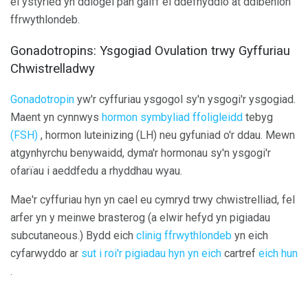
ei ystyried yn ddiogel pan gaiff ei ddefnyddio at ddibenion
ffrwythlondeb.
Gonadotropins: Ysgogiad Ovulation trwy Gyffuriau
Chwistrelladwy
Gonadotropin
yw'r cyffuriau ysgogol sy'n ysgogi'r ysgogiad.
Maent yn cynnwys
hormon symbyliad ffoligleidd
tebyg
(FSH)
, hormon luteinizing (LH) neu gyfuniad o'r ddau. Mewn
atgynhyrchu benywaidd, dyma'r hormonau sy'n ysgogi'r
ofarïau i aeddfedu a rhyddhau wyau.
Mae'r cyffuriau hyn yn cael eu cymryd trwy chwistrelliad, fel
arfer yn y meinwe brasterog (a elwir hefyd yn pigiadau
subcutaneous.) Bydd eich
clinig ffrwythlondeb
yn eich
cyfarwyddo ar
sut i roi'r pigiadau hyn yn eich
cartref
eich hun
.