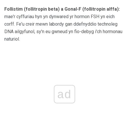
Follistim (follitropin beta) a Gonal-F (follitropin alffa):
mae'r cyffuriau hyn yn dynwared yr hormon FSH yn eich
corff. Fe'u creir mewn labordy gan ddefnyddio technoleg
DNA ailgyfunol, sy'n eu gwneud yn fio-debyg i'ch hormonau
naturiol.
ad