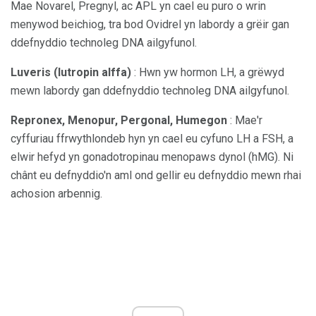
Mae Novarel, Pregnyl, ac APL yn cael eu puro o wrin
menywod beichiog, tra bod Ovidrel yn labordy a grëir gan
ddefnyddio technoleg DNA ailgyfunol.
Luveris (lutropin alffa)
: Hwn yw hormon LH, a grëwyd
mewn labordy gan ddefnyddio technoleg DNA ailgyfunol.
Repronex, Menopur, Pergonal, Humegon
: Mae'r
cyffuriau ffrwythlondeb hyn yn cael eu cyfuno LH a FSH, a
elwir hefyd yn gonadotropinau menopaws dynol (hMG). Ni
chânt eu defnyddio'n aml ond gellir eu defnyddio mewn rhai
achosion arbennig.