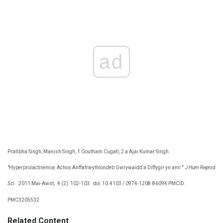
ad
Pratibha Singh, Manish Singh, 1 Goutham Cugati, 2 a Ajai Kumar Singh.
"Hyperprolactinemia: Achos Anffafrwythlondeb Gwrywaidd a Diffygir yn aml."
J Hum Reprod
Sci
.
2011 Mai-Awst;
4 (2): 102-103.
doi: 10.4103 / 0974-1208.86094 PMCID:
PMC3205532
Related Content