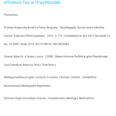
effeithio'n fwy ar ffrwythlondeb.
Ffynonellau:
Elzbieta Krajewska-Kulak1 a Pallav Sengupta.
"Swyddogaeth Thyroid mewn Infertility
Gwryw."
Endocrinol Ffrynt (Lausanne)
.
2013;
4: 174. Cyhoeddwyd ar-lein 2013 Tachwedd 13.
doi: 10.3389 / fendo.2013.00174 PMCID: PMC3826086
Greene, Robert A. a Tarken, Laurie.
(2008).
Balans Hormone Perffaith ar gyfer Ffrwythlondeb.
Unol Daleithiau America: Press Three Rivers.
Meddyginiaethau ar gyfer Cynhyrfu Ovulation: Canllaw i Gleifion.
Cymdeithas
Americanaidd Meddygaeth Atgenhedlu.
Syndrom Hyperstimulation Ovarian.
Gwyddoniadur Meddygol, MedlinePlus.