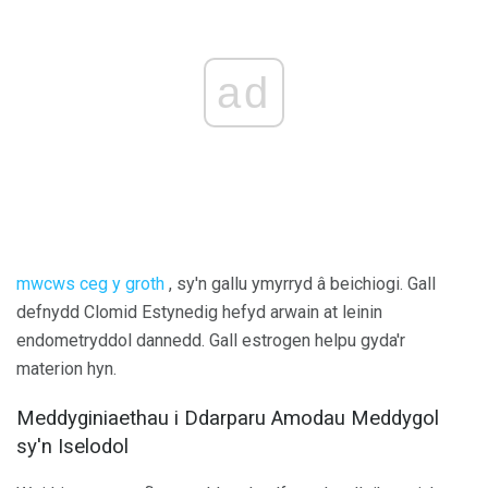
ad
mwcws ceg y groth
, sy'n gallu ymyrryd â beichiogi. Gall
defnydd Clomid Estynedig hefyd arwain at leinin
endometryddol dannedd. Gall estrogen helpu gyda'r
materion hyn.
Meddyginiaethau i Ddarparu Amodau Meddygol
sy'n Iselodol