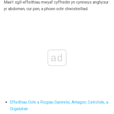
Mae'r sgîl-effeithiau mwyaf cyffredin yn cynnwys anghysur
yr abdomen, cur pen, a phoen ochr chwistrelliad.
ad
Effeithiau Ochr a Risgiau Ganirelix, Antagon, Cetrotide, a
Orgalutran