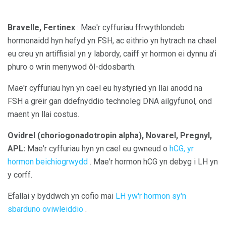
Bravelle, Fertinex
: Mae'r cyffuriau ffrwythlondeb
hormonaidd hyn hefyd yn FSH, ac eithrio yn hytrach na chael
eu creu yn artiffisial yn y labordy, caiff yr hormon ei dynnu a'i
phuro o wrin menywod ôl-ddosbarth.
Mae'r cyffuriau hyn yn cael eu hystyried yn llai anodd na
FSH a grëir gan ddefnyddio technoleg DNA ailgyfunol, ond
maent yn llai costus.
Ovidrel (choriogonadotropin alpha), Novarel, Pregnyl,
APL:
Mae'r cyffuriau hyn yn cael eu gwneud o
hCG, yr
hormon beichiogrwydd
. Mae'r hormon hCG yn debyg i LH yn
y corff.
Efallai y byddwch yn cofio mai
LH yw'r hormon sy'n
sbarduno oviwleiddio
.