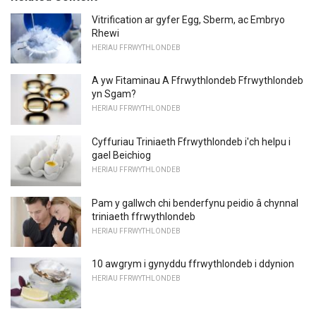
Vitrification ar gyfer Egg, Sberm, ac Embryo
Rhewi
HERIAU FFRWYTHLONDEB
A yw Fitaminau A Ffrwythlondeb Ffrwythlondeb
yn Sgam?
HERIAU FFRWYTHLONDEB
Cyffuriau Triniaeth Ffrwythlondeb i'ch helpu i
gael Beichiog
HERIAU FFRWYTHLONDEB
Pam y gallwch chi benderfynu peidio â chynnal
triniaeth ffrwythlondeb
HERIAU FFRWYTHLONDEB
10 awgrym i gynyddu ffrwythlondeb i ddynion
HERIAU FFRWYTHLONDEB