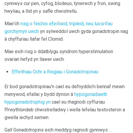
cynnwys cur pen, cyfog, blodeuo, tynerwch y fron, swing
hwyliau, a llid yn y safle chwistrellu.
Mae'ch
risg o feichio efeilliaid, tripledi, neu luosrifau
gorchymyn uwch
yn sylweddol uwch gyda gonadotropin nag
â chyffuriau llafar fel Clomid.
Mae eich risg o ddatblygu syndrom hyperstimulation
ovarian hefyd yn llawer uwch.
Effeithiau Ochr a Risgiau i Gonadotropinau
Er bod gonadotropinau'n cael eu defnyddio'n bennaf mewn
menywod, efallai y bydd dynion â
hypogonadiaeth
hypogonadotrophig yn
cael eu rhagnodi cyffuriau
ffrwythlondeb chwistrelladwy i wella lefelau testosteron a
gwella iechyd semen.
Gall Gonadotropins eich meddyg ragnodi gynnwys ...