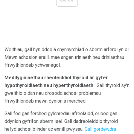
Weithiau, gall hyn ddod â chynhyrchiad o sberm arferol yn ôl.
Mewn achosion eraill, mae angen triniaeth neu driniaethau
ffrwythlondeb ychwanegol.
Meddyginiaethau rheoleiddiol thyroid ar gyfer
hypothyroidiaeth neu hyperthyroidiaeth
: Gall thyroid sy'n
gweithio o dan neu drosodd achosi problemau
ffrwythlondeb mewn dynion a merched.
Gall fod gan ferched gylchredau afreolaidd, er bod gan
ddynion gyfrifon sberm isel. Gall dadreoleiddio thyroid
hefyd achosi blinder ac ennill pwysau.
Gall gordewdra