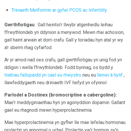
Triniaeth Metformin ar gyfer PCOS ac Infertility
Gwrthfiotigau
: Gall heintio'r llwybr atgenhedlu leihau
ffrwythlondeb yn ddynion a menywod. Mewn rhai achosion,
gall haint arwain at dorri crafu. Gall y toriadau hyn atal yr wy
a'r sberm rhag cyfarfod.
Ar yr amod nad oes crafu, gall gwrthfiotigau yn unig fod yn
ddigon i wella ffrwythlondeb. Fodd bynnag, os bydd y
tiwbiau fallopaidd yn cael eu rhwystro
neu eu
llenwi â hylif
,
llawfeddygaeth neu driniaeth IVF hefyd yn ofynnol.
Parlodel a Dostinex (bromocriptine a cabergoline):
Mae'r meddyginiaethau hyn yn agonyddion dopamin. Gallant
gael eu rhagnodi mewn hyperprolactinemia.
Mae hyperprolactinemia yn gyflwr lle mae lefelau hormonau
prolactin yn annormal o uchel. Prolactin yw'r hormon sy'n