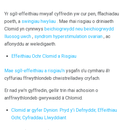
Yr sgîl-effeithiau mwyaf cyffredin yw cur pen, fflachiadau
poeth, a
swingiau hwyliau
. Mae rhai risgiau o driniaeth
Clomid yn cynnwys
beichiogrwydd neu beichiogrwydd
lluosog uwch
,
syndrom hyperstimulation ovarian
, ac
aflonyddu ar weledigaeth.
Effeithiau Ochr Clomid a Risgiau
Mae sgîl-effeithiau a risgiau'n
ysgafn o'u cymharu â'r
cyffuriau ffrwythlondeb chwistrelladwy cryfach.
Er nad yw'n gyffredin, gellir trin rhai achosion o
anffrwythlondeb gwrywaidd â Chlomid.
Clomid ar gyfer Dynion: Pryd y'i Defnyddir, Effeithiau
Ochr, Cyfraddau Llwyddiant