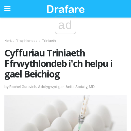
ad
Heriau Ffrwythlondeb
Triniaeth
Cyffuriau Triniaeth
Ffrwythlondeb i'ch helpu i
gael Beichiog
by Rachel Gurevich; Adolygwyd gan Anita Sadaty, MD