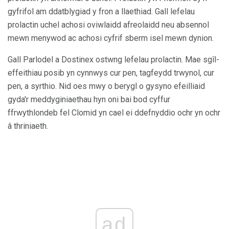
gyfrifol am ddatblygiad y fron a llaethiad. Gall lefelau
prolactin uchel achosi oviwlaidd afreolaidd neu absennol
mewn menywod ac achosi cyfrif sberm isel mewn dynion.
Gall Parlodel a Dostinex ostwng lefelau prolactin. Mae sgîl-
effeithiau posib yn cynnwys cur pen, tagfeydd trwynol, cur
pen, a syrthio. Nid oes mwy o berygl o gysyno efeilliaid
gyda'r meddyginiaethau hyn oni bai bod cyffur
ffrwythlondeb fel Clomid yn cael ei ddefnyddio ochr yn ochr
â thriniaeth.
ad