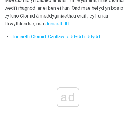
Mae clomid yn dabled ar lafar. Yn fwyaf aml, mae Clomid
wedi'i rhagnodi ar ei ben ei hun. Ond mae hefyd yn bosibl
cyfuno Clomid â meddyginiaethau eraill, cyffuriau
ffrwythlondeb, neu
driniaeth IUI
.
Triniaeth Clomid: Canllaw o ddydd i ddydd
ad