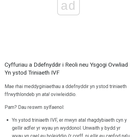
ad
Cyffuriau a Ddefnyddir i Reoli neu Ysgogi Ovwliad
Yn ystod Triniaeth IVF
Mae rhai meddyginiaethau a ddefnyddir yn ystod triniaeth
ffrwythlondeb yn
atal
oviwleiddio.
Pam? Dau reswm sylfaenol:
Yn ystod triniaeth IVF, er mwyn atal rhagdybiaeth cyn y
gellir adfer yr wyau yn wyddonol. Unwaith y bydd yr
wyau yn cael eu holeiddio i'r corff, ni ellir eu canfod na'u