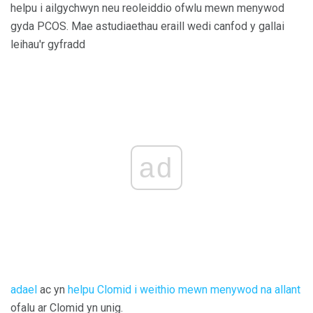
helpu i ailgychwyn neu reoleiddio ofwlu mewn menywod
gyda PCOS. Mae astudiaethau eraill wedi canfod y gallai
leihau'r gyfradd
ad
adael
ac yn
helpu Clomid i weithio mewn menywod na allant
ofalu ar Clomid yn unig.