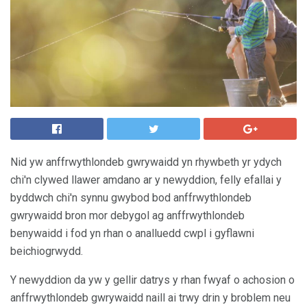
Nid yw anffrwythlondeb gwrywaidd yn rhywbeth yr ydych
chi'n clywed llawer amdano ar y newyddion, felly efallai y
byddwch chi'n synnu gwybod bod anffrwythlondeb
gwrywaidd bron mor debygol ag anffrwythlondeb
benywaidd i fod yn rhan o analluedd cwpl i gyflawni
beichiogrwydd.
Y newyddion da yw y gellir datrys y rhan fwyaf o achosion o
anffrwythlondeb gwrywaidd naill ai trwy drin y broblem neu