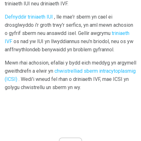
triniaeth IUI neu driniaeth IVF.
Defnyddir triniaeth IUI
, lle mae'r sberm yn cael ei
drosglwyddo i'r groth trwy'r serfics, yn aml mewn achosion
o gyfrif sberm neu ansawdd isel. Gellir awgrymu
triniaeth
IVF
os nad yw IUI yn llwyddiannus neu'n briodol, neu os yw
anffrwythlondeb benywaidd yn broblem gyfrannol.
Mewn rhai achosion, efallai y bydd eich meddyg yn argymell
gweithdrefn a elwir yn
chwistrelliad sberm intracytoplasmig
(ICSI)
. Wedi'i wneud fel rhan o driniaeth IVF, mae ICSI yn
golygu chwistrellu un sberm yn wy.