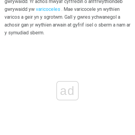
gwrywaidd. Yr achos mwyaf cyffredin o anffrwythlondeb
gwrywaidd yw
varicoceles
. Mae varicocele yn wythïen
varicos a geir yn y sgrotwm. Gall y gwres ychwanegol a
achosir gan yr wythïen arwain at gyfrif isel o sberm a nam ar
y symudiad sberm.
ad