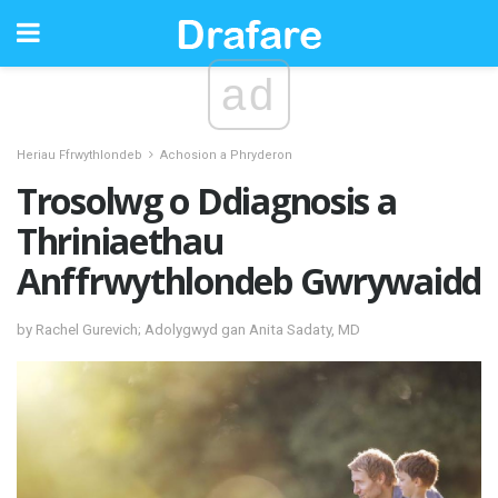
ad
Heriau Ffrwythlondeb
Achosion a Phryderon
Trosolwg o Ddiagnosis a
Thriniaethau
Anffrwythlondeb Gwrywaidd
by Rachel Gurevich; Adolygwyd gan Anita Sadaty, MD