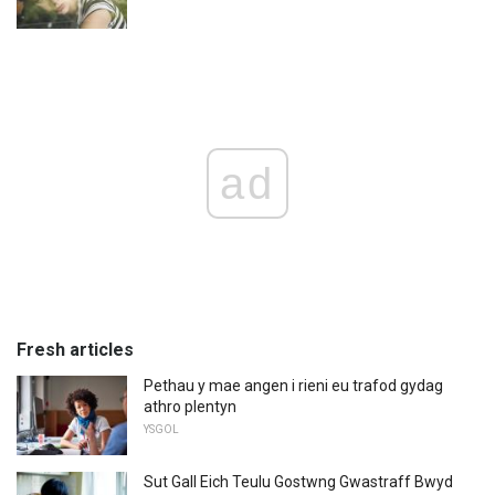
ad
Fresh articles
Pethau y mae angen i rieni eu trafod gydag
athro plentyn
YSGOL
Sut Gall Eich Teulu Gostwng Gwastraff Bwyd