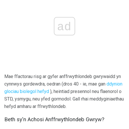
ad
Mae ffactorau risg ar gyfer anffrwythlondeb gwrywaidd yn
cynnwys gordewdra, oedran (dros 40 - ie, mae gan
ddynion
glociau biolegol hefyd
), heintiad presennol neu flaenorol o
STD, ysmygu, neu yfed gormodol. Gall rhai meddyginiaethau
hefyd amharu ar ffrwythlondeb.
Beth sy'n Achosi Anffrwythlondeb Gwryw?