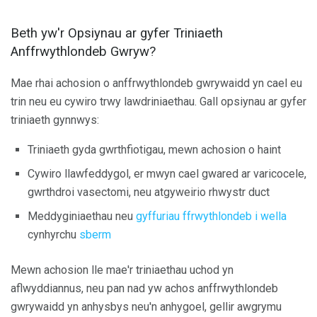
Beth yw'r Opsiynau ar gyfer Triniaeth
Anffrwythlondeb Gwryw?
Mae rhai achosion o anffrwythlondeb gwrywaidd yn cael eu
trin neu eu cywiro trwy lawdriniaethau. Gall opsiynau ar gyfer
triniaeth gynnwys:
Triniaeth gyda gwrthfiotigau, mewn achosion o haint
Cywiro llawfeddygol, er mwyn cael gwared ar varicocele,
gwrthdroi vasectomi, neu atgyweirio rhwystr duct
Meddyginiaethau neu
gyffuriau ffrwythlondeb i wella
cynhyrchu
sberm
Mewn achosion lle mae'r triniaethau uchod yn
aflwyddiannus, neu pan nad yw achos anffrwythlondeb
gwrywaidd yn anhysbys neu'n anhygoel, gellir awgrymu