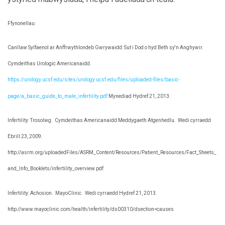
Ffynonellau:
Canllaw Sylfaenol ar Anffrwythlondeb Gwrywaidd: Sut i Dod o hyd Beth sy'n Anghywir.
Cymdeithas Urologic Americanaidd.
https://urology.ucsf.edu/sites/urology.ucsf.edu/files/uploaded-files/basic-
page/a_basic_guide_to_male_infertility.pdf
Mynediad Hydref 21, 2013.
Infertility: Trosolwg.
Cymdeithas Americanaidd Meddygaeth Atgenhedlu.
Wedi cyrraedd
Ebrill 23, 2009.
http://asrm.org/uploadedFiles/ASRM_Content/Resources/Patient_Resources/Fact_Sheets_
and_Info_Booklets/infertility_overview.pdf
Infertility: Achosion.
MayoClinic.
Wedi cyrraedd Hydref 21, 2013.
http://www.mayoclinic.com/health/infertility/ds00310/dsection=causes