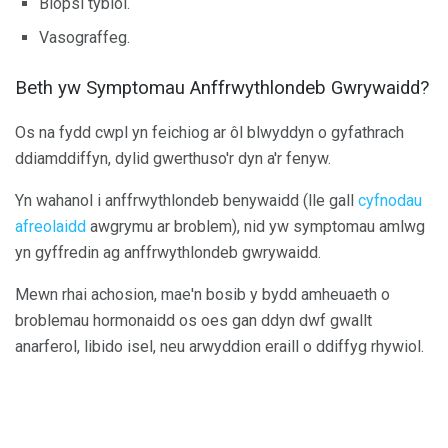
Biopsi tybiol.
Vasograffeg.
Beth yw Symptomau Anffrwythlondeb Gwrywaidd?
Os na fydd cwpl yn feichiog ar ôl blwyddyn o gyfathrach
ddiamddiffyn, dylid gwerthuso'r dyn a'r fenyw.
Yn wahanol i anffrwythlondeb benywaidd (lle gall
cyfnodau
afreolaidd
awgrymu ar broblem), nid yw symptomau amlwg
yn gyffredin ag anffrwythlondeb gwrywaidd.
Mewn rhai achosion, mae'n bosib y bydd amheuaeth o
broblemau hormonaidd os oes gan ddyn dwf gwallt
anarferol, libido isel, neu arwyddion eraill o ddiffyg rhywiol.