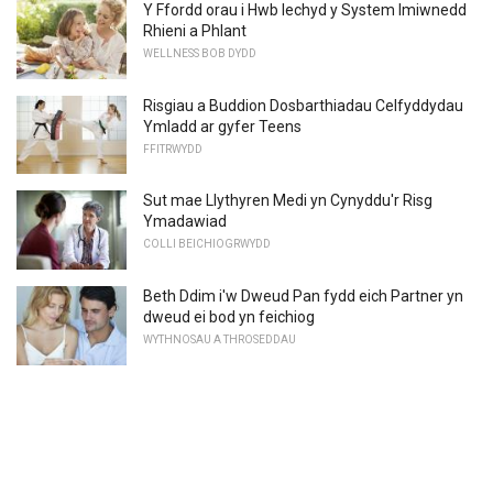
Y Ffordd orau i Hwb Iechyd y System Imiwnedd
Rhieni a Phlant
WELLNESS BOB DYDD
Risgiau a Buddion Dosbarthiadau Celfyddydau
Ymladd ar gyfer Teens
FFITRWYDD
Sut mae Llythyren Medi yn Cynyddu'r Risg
Ymadawiad
COLLI BEICHIOGRWYDD
Beth Ddim i'w Dweud Pan fydd eich Partner yn
dweud ei bod yn feichiog
WYTHNOSAU A THROSEDDAU