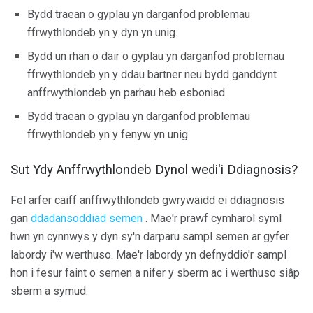
Bydd traean o gyplau yn darganfod problemau
ffrwythlondeb yn y dyn yn unig.
Bydd un rhan o dair o gyplau yn darganfod problemau
ffrwythlondeb yn y ddau bartner neu bydd ganddynt
anffrwythlondeb yn parhau heb esboniad.
Bydd traean o gyplau yn darganfod problemau
ffrwythlondeb yn y fenyw yn unig.
Sut Ydy Anffrwythlondeb Dynol wedi'i Ddiagnosis?
Fel arfer caiff anffrwythlondeb gwrywaidd ei ddiagnosis
gan
ddadansoddiad semen
. Mae'r prawf cymharol syml
hwn yn cynnwys y dyn sy'n darparu sampl semen ar gyfer
labordy i'w werthuso. Mae'r labordy yn defnyddio'r sampl
hon i fesur faint o semen a nifer y sberm ac i werthuso siâp
sberm a symud.