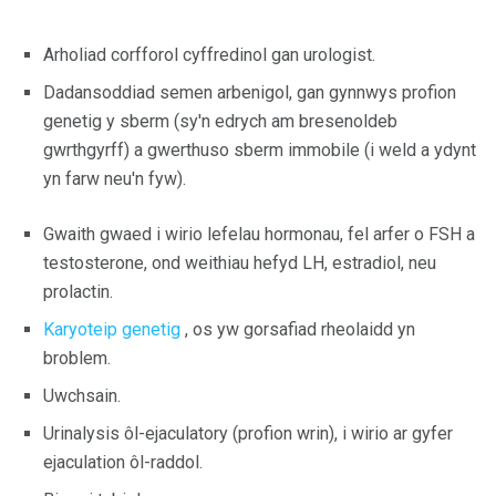
Arholiad corfforol cyffredinol gan urologist.
Dadansoddiad semen arbenigol, gan gynnwys profion
genetig y sberm (sy'n edrych am bresenoldeb
gwrthgyrff) a gwerthuso sberm immobile (i weld a ydynt
yn farw neu'n fyw).
Gwaith gwaed i wirio lefelau hormonau, fel arfer o FSH a
testosterone, ond weithiau hefyd LH, estradiol, neu
prolactin.
Karyoteip genetig
, os yw gorsafiad rheolaidd yn
broblem.
Uwchsain.
Urinalysis ôl-ejaculatory (profion wrin), i wirio ar gyfer
ejaculation ôl-raddol.