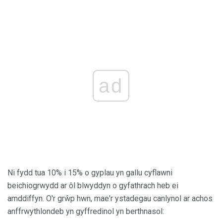
ad
Ni fydd tua 10% i 15% o gyplau yn gallu cyflawni
beichiogrwydd ar ôl blwyddyn o gyfathrach heb ei
amddiffyn. O'r grŵp hwn, mae'r ystadegau canlynol ar achos
anffrwythlondeb yn gyffredinol yn berthnasol: