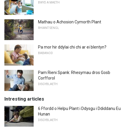
BWYD A MAETH
Mathau o Achosion Cymorth Plant
RHIANT SENGL
Pa mor hir ddylai chi chi ar ei blentyn?
BABANOD
Pam Rieni Spank: Rhesymau dros Gosb
Corfforol
DISGYBLAETH
Intresting articles
6 Ffordd o Helpu Plant i Ddysgu i Ddiddanu Eu
Hunan
DISGYBLAETH