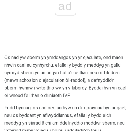
ad
Os nad yw sberm yn ymddangos yn yr ejaculate, ond maen
nhw'n cael eu cynhyrchu, efallai y bydd y meddyg yn gallu
cymryd sberm yn uniongyrchol o'r ceilliau, neu o'r bledren
(mewn achosion o ejaculation ôl-raddol), a defnyddio'r
sberm hwnnw i wrteithio wy yn y labordy. Byddai hyn yn cael
ei wneud fel rhan o driniaeth IVF.
Fodd bynnag, os nad oes unrhyw un o'r opsiynau hyn ar gael,
neu os byddant yn aflwyddiannus, efallai y bydd eich
meddyg yn siarad â chi am ddefnyddio rhoddwr sberm, neu
ystyried mabwysiadu, i helpu i adeiladu'ch teulu.