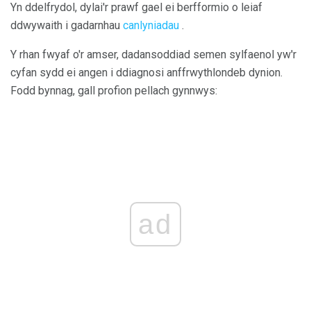
Yn ddelfrydol, dylai'r prawf gael ei berfformio o leiaf
ddwywaith i gadarnhau
canlyniadau
.
Y rhan fwyaf o'r amser, dadansoddiad semen sylfaenol yw'r
cyfan sydd ei angen i ddiagnosi anffrwythlondeb dynion.
Fodd bynnag, gall profion pellach gynnwys:
ad