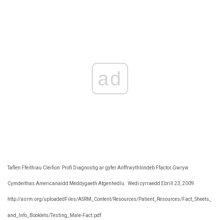
ad
Taflen Ffeithiau Cleifion: Profi Diagnostig ar gyfer Anffrwythlondeb Ffactor Gwryw.
Cymdeithas Americanaidd Meddygaeth Atgenhedlu.
Wedi cyrraedd Ebrill 23, 2009.
http://asrm.org/uploadedFiles/ASRM_Content/Resources/Patient_Resources/Fact_Sheets_
and_Info_Booklets/Testing_Male-Fact.pdf