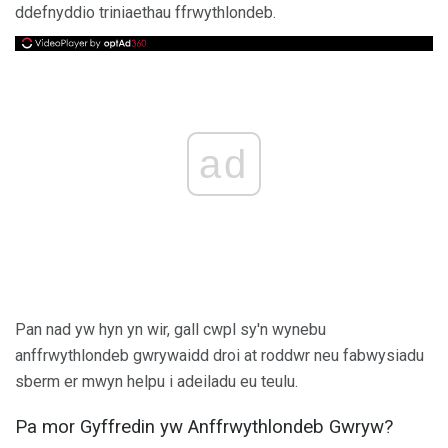
ddefnyddio triniaethau ffrwythlondeb.
ad
Pan nad yw hyn yn wir, gall cwpl sy'n wynebu
anffrwythlondeb gwrywaidd droi at roddwr neu fabwysiadu
sberm er mwyn helpu i adeiladu eu teulu.
Pa mor Gyffredin yw Anffrwythlondeb Gwryw?