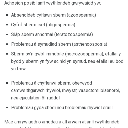
Achosion posibl anffrwythlondeb gwrywaidd yw:
Absenoldeb cyflawn sberm (azoospermia)
Cyfrif sberm isel (oligospermia)
Siâp sberm annormal (teratozoospermia)
Problemau â symudiad sberm (asthenoosposia)
Sberm sy'n gwbl immobile (necrozoospermia); efallai y
bydd y sberm yn fyw ac nid yn symud, neu efallai eu bod
yn farw
Problemau â chyflenwi sberm, oherwydd
camweithgarwch rhywiol, rhwystr, vasectomi blaenorol,
neu ejaculation ôl-raddol
Problemau gyda chodi neu broblemau rhywiol eraill
Mae amrywiaeth o amodau a all arwain at anffrwythlondeb