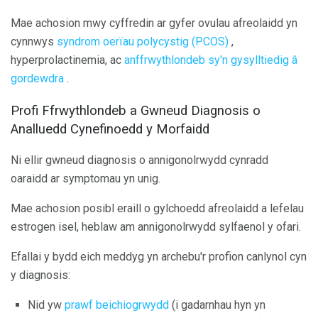
Mae achosion mwy cyffredin ar gyfer ovulau afreolaidd yn
cynnwys
syndrom oerïau polycystig (PCOS)
,
hyperprolactinemia, ac
anffrwythlondeb sy'n gysylltiedig â
gordewdra
.
Profi Ffrwythlondeb a Gwneud Diagnosis o
Analluedd Cynefinoedd y Morfaidd
Ni ellir gwneud diagnosis o annigonolrwydd cynradd
oaraidd ar symptomau yn unig.
Mae achosion posibl eraill o gylchoedd afreolaidd a lefelau
estrogen isel, heblaw am annigonolrwydd sylfaenol y ofari.
Efallai y bydd eich meddyg yn archebu'r profion canlynol cyn
y diagnosis:
Nid yw
prawf beichiogrwydd
(i gadarnhau hyn yn