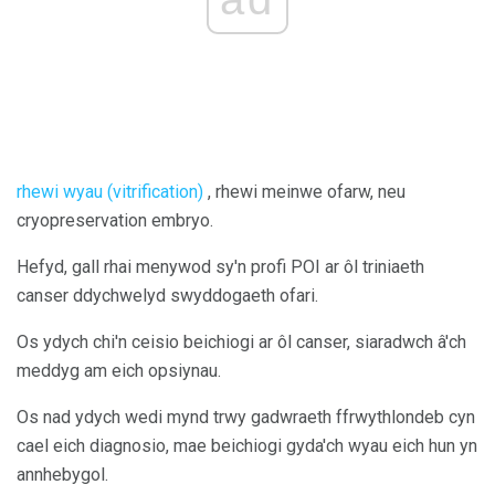
rhewi wyau (vitrification)
, rhewi meinwe ofarw, neu
cryopreservation embryo.
Hefyd, gall rhai menywod sy'n profi POI ar ôl triniaeth
canser ddychwelyd swyddogaeth ofari.
Os ydych chi'n ceisio beichiogi ar ôl canser, siaradwch â'ch
meddyg am eich opsiynau.
Os nad ydych wedi mynd trwy gadwraeth ffrwythlondeb cyn
cael eich diagnosio, mae beichiogi gyda'ch wyau eich hun yn
annhebygol.