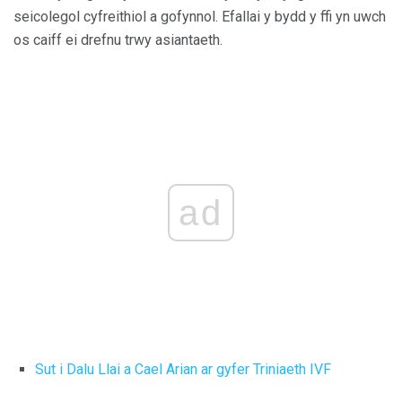
seicolegol cyfreithiol a gofynnol. Efallai y bydd y ffi yn uwch
os caiff ei drefnu trwy asiantaeth.
ad
Sut i Dalu Llai a Cael Arian ar gyfer Triniaeth IVF