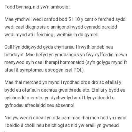
Fodd bynnag, nid yw'n amhosibl.
Mae ymchwil wedi canfod bod 5 i 10 y cant o ferched sydd
wedi cael diagnosis o annigonolrwydd cynradd oaraidd
wedi mynd ati i feichiogi, weithiau'n ddigymell.
Gall hyn ddigwydd gyda chyffuriau ffrwythlondeb neu
hebddynt. Mae hefyd yn ymddangos yn fwy cyffredin mewn
menywod sy'n cael therapi hormonaidd (sy'n golygu mynd i'r
afael â symptomau estrogen isel POI.)
Mae rhai merched yn mynd i ryddhad dros dro ac efallai y
bydd eu ofarïau'n dechrau gweithredu eto. Efallai y bydd eu
cylchoedd menstru yn dychwelyd ar ôl blynyddoedd o
gyfnodau afreolaidd neu absennol.
Nid yw wedi'i ddeall yn dda pam mae rhai merched yn mynd
i beidio â cholli neu beichiogi ac nid yw eraill yn gwneud