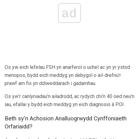
ad
Os yw eich lefelau FSH yn anarferol o uchel ac yn yr ystod
menopos, bydd eich meddyg yn debygol o ail-drefnu'r
prawf am fis yn ddiweddarach i gadarnhau.
Os yw'r canlyniadau'n ailadrodd, ac rydych chi'n 40 oed neu'n
iau, efallai y bydd eich meddyg yn eich diagnosio â POI.
Beth sy'n Achosion Analluogrwydd Cynffoniaeth
Orfariaidd?