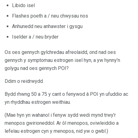
Libido isel
Flashes poeth a / neu chwysau nos
Anhunedd neu anhawster i gysgu
Iselder a / neu bryder
Os oes gennych gylchredau afreolaidd, ond nad oes
gennych y symptomau estrogen isel hyn, a yw hynny'n
golygu nad oes gennych POI?
Ddim o reidrwydd.
Bydd rhwng 50 a 75 y cant o fenywod â POI yn ufuddio ac
yn rhyddhau estrogen weithiau.
(Mae hyn yn wahanol i fenyw sydd wedi mynd trwy'r
menopos gwirioneddol. Ar ôl menopos, oviwleiddio a
lefelau estrogen cyn y menopos, nid yw o gwbl.)