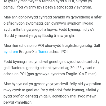
Ar gyfer y rhan fwyaf o ferched sydd â POI, ni fydd yn
parhau i fod yn anhysbys beth a achosodd y syndrom.
Mae annigonolrwydd cynradd oaraidd yn gysylltiedig â nifer
o afiechydon awtomatig, gan gynnwys syndrom llygaid
sych, arthritis gwynegol, a lupws. Fodd bynnag, nid yw'r
ffordd y maent yn gysylltiedig â nhw yn glir.
Mae rhai achosion o POI oherwydd treigladau genetig. Gall
syndrom
Bregus-X a
Turner
achosi POI.
Fodd bynnag, mae ymchwil genetig newydd wedi canfod y
gall ffactorau genetig achosi cymaint ag 20 i 25 y cant o
achosion POI (gan gynnwys syndrom Fragile-X a Turner.)
Mae hyn yn dal yn gynnar yn yr ymchwil, felly nid yw profion
mwy cywir ar gael eto. Yn y dyfodol, fodd bynnag, efallai y
bydd profion genetig yn gallu adnabod y rhai sydd mewn
perygl ymhellach.