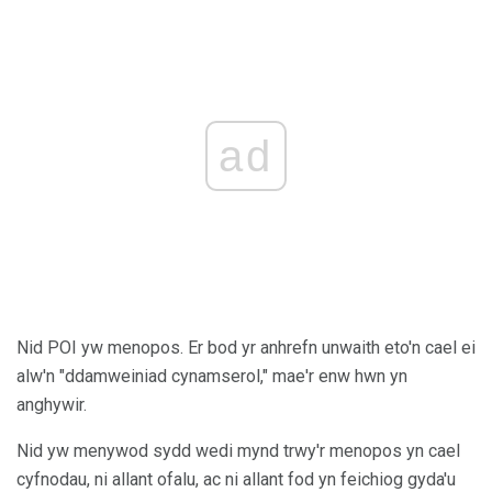
ad
Nid POI yw menopos. Er bod yr anhrefn unwaith eto'n cael ei
alw'n "ddamweiniad cynamserol," mae'r enw hwn yn
anghywir.
Nid yw menywod sydd wedi mynd trwy'r menopos yn cael
cyfnodau, ni allant ofalu, ac ni allant fod yn feichiog gyda'u