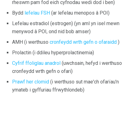
rheswm pam fod eich cyfnodau wedi dod i ben)
Bydd
lefelau FSH
(ar lefelau menopos â POI)
Lefelau estradiol (estrogen) (yn aml yn isel mewn
menywod â POI, ond nid bob amser)
AMH (i werthuso
cronfeydd wrth gefn o ofaraidd
)
Prolactin (i ddileu hyperprolactinemia)
Cyfrif ffoliglau anadrol
(uwchsain, hefyd i werthuso
cronfeydd wrth gefn o ofari)
Prawf her clomid
(i werthuso sut mae'ch ofarïau'n
ymateb i gyffuriau ffrwythlondeb)