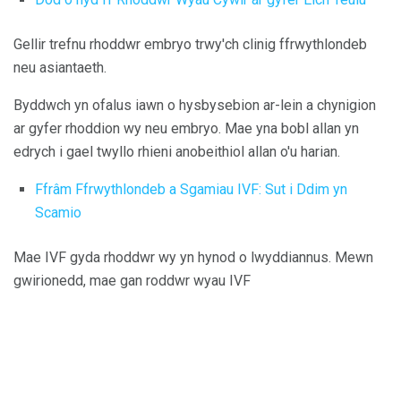
Gellir trefnu rhoddwr embryo trwy'ch clinig ffrwythlondeb
neu asiantaeth.
Byddwch yn ofalus iawn o hysbysebion ar-lein a chynigion
ar gyfer rhoddion wy neu embryo. Mae yna bobl allan yn
edrych i gael twyllo rhieni anobeithiol allan o'u harian.
Ffrâm Ffrwythlondeb a Sgamiau IVF: Sut i Ddim yn
Scamio
Mae IVF gyda rhoddwr wy yn hynod o lwyddiannus. Mewn
gwirionedd, mae gan roddwr wyau IVF