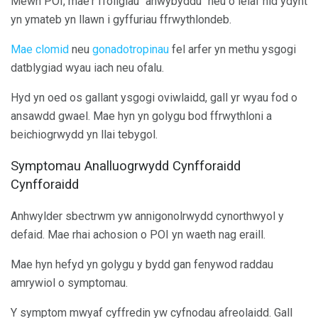
Mewn POI, mae'r ffoliglau "anwybyddu" neu o leiaf nid ydynt
yn ymateb yn llawn i gyffuriau ffrwythlondeb.
Mae clomid
neu
gonadotropinau
fel arfer yn methu ysgogi
datblygiad wyau iach neu ofalu.
Hyd yn oed os gallant ysgogi oviwlaidd, gall yr wyau fod o
ansawdd gwael. Mae hyn yn golygu bod ffrwythloni a
beichiogrwydd yn llai tebygol.
Symptomau Analluogrwydd Cynfforaidd
Cynfforaidd
Anhwylder sbectrwm yw annigonolrwydd cynorthwyol y
defaid. Mae rhai achosion o POI yn waeth nag eraill.
Mae hyn hefyd yn golygu y bydd gan fenywod raddau
amrywiol o symptomau.
Y symptom mwyaf cyffredin yw cyfnodau afreolaidd. Gall