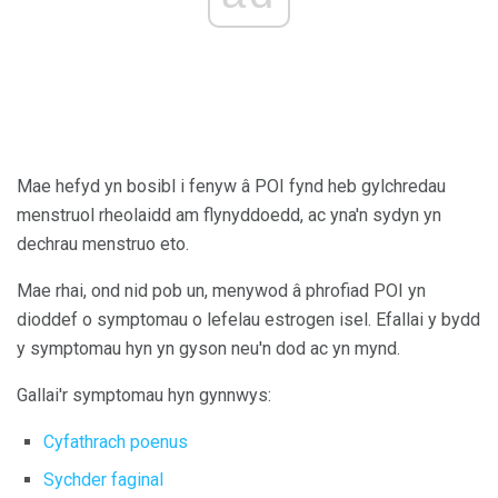
Mae hefyd yn bosibl i fenyw â POI fynd heb gylchredau
menstruol rheolaidd am flynyddoedd, ac yna'n sydyn yn
dechrau menstruo eto.
Mae rhai, ond nid pob un, menywod â phrofiad POI yn
dioddef o symptomau o lefelau estrogen isel. Efallai y bydd
y symptomau hyn yn gyson neu'n dod ac yn mynd.
Gallai'r symptomau hyn gynnwys:
Cyfathrach poenus
Sychder faginal