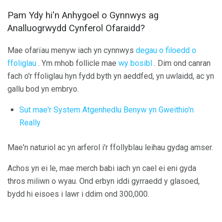
Pam Ydy hi'n Anhygoel o Gynnwys ag
Analluogrwydd Cynferol Ofaraidd?
Mae ofarïau menyw iach yn cynnwys
degau o filoedd o
ffoliglau
. Ym mhob follicle mae
wy bosibl
. Dim ond canran
fach o'r ffoliglau hyn fydd byth yn aeddfed, yn uwlaidd, ac yn
gallu bod yn embryo.
Sut mae'r System Atgenhedlu Benyw yn Gweithio'n
Really
Mae'n naturiol ac yn arferol i'r ffollyblau leihau gydag amser.
Achos yn ei le, mae merch babi iach yn cael ei eni gyda
thros miliwn o wyau. Ond erbyn iddi gyrraedd y glasoed,
bydd hi eisoes i lawr i ddim ond 300,000.