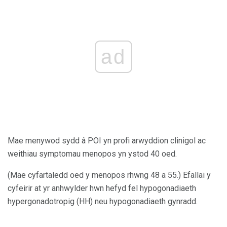
ad
Mae menywod sydd â POI yn profi arwyddion clinigol ac
weithiau symptomau menopos yn ystod 40 oed.
(Mae cyfartaledd oed y menopos rhwng 48 a 55.) Efallai y
cyfeirir at yr anhwylder hwn hefyd fel hypogonadiaeth
hypergonadotropig (HH) neu hypogonadiaeth gynradd.