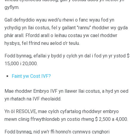
gyflym.
Gall defnyddio wyau wedi'u rhewi o fanc wyau fod yn
ychydig yn llai costus, fel y gallant "rannu" rhoddwr wy gyda
phâr arall. Ffordd arall o leihau costau yw cael rhoddwr
hysbys, fel ffrind neu aelod o'r teulu.
Fodd bynnag, efallai y bydd y cylch yn dal i fod yn yr ystod $
15,000 i 20,000.
Faint yw Cost IVF?
Mae rhoddwr Embryo IVF yn llawer llai costus, a hyd yn oed
yn rhatach na IVF rheolaidd.
Yn ôl RESOLVE, mae cylch cyfartalog rhoddwyr embryo
mewn clinig ffrwythlondeb yn costio rhwng $ 2,500 a 4,000.
Fodd bynnag, nid yw'r ffi honno'n cynnwys cynghori