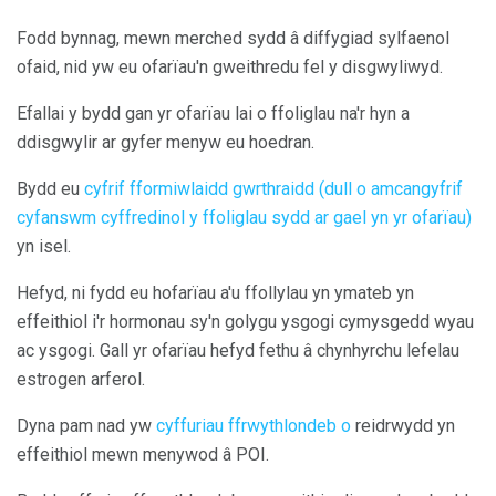
Fodd bynnag, mewn merched sydd â diffygiad sylfaenol
ofaid, nid yw eu ofarïau'n gweithredu fel y disgwyliwyd.
Efallai y bydd gan yr ofarïau lai o ffoliglau na'r hyn a
ddisgwylir ar gyfer menyw eu hoedran.
Bydd eu
cyfrif fformiwlaidd gwrthraidd (dull o amcangyfrif
cyfanswm cyffredinol y ffoliglau sydd ar gael yn yr ofarïau)
yn isel.
Hefyd, ni fydd eu hofarïau a'u ffollylau yn ymateb yn
effeithiol i'r hormonau sy'n golygu ysgogi cymysgedd wyau
ac ysgogi. Gall yr ofarïau hefyd fethu â chynhyrchu lefelau
estrogen arferol.
Dyna pam nad yw
cyffuriau ffrwythlondeb o
reidrwydd yn
effeithiol mewn menywod â POI.