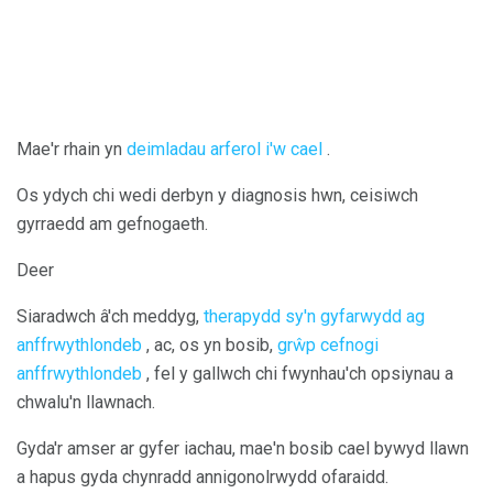
Mae'r rhain yn
deimladau arferol i'w cael
.
Os ydych chi wedi derbyn y diagnosis hwn, ceisiwch
gyrraedd am gefnogaeth.
Deer
Siaradwch â'ch meddyg,
therapydd sy'n gyfarwydd ag
anffrwythlondeb
, ac, os yn bosib,
grŵp cefnogi
anffrwythlondeb
, fel y gallwch chi fwynhau'ch opsiynau a
chwalu'n llawnach.
Gyda'r amser ar gyfer iachau, mae'n bosib cael bywyd llawn
a hapus gyda chynradd annigonolrwydd ofaraidd.