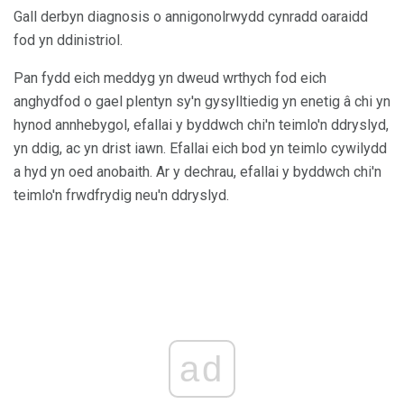
Gall derbyn diagnosis o annigonolrwydd cynradd oaraidd
fod yn ddinistriol.
Pan fydd eich meddyg yn dweud wrthych fod eich
anghydfod o gael plentyn sy'n gysylltiedig yn enetig â chi yn
hynod annhebygol, efallai y byddwch chi'n teimlo'n ddryslyd,
yn ddig, ac yn drist iawn. Efallai eich bod yn teimlo cywilydd
a hyd yn oed anobaith. Ar y dechrau, efallai y byddwch chi'n
teimlo'n frwdfrydig neu'n ddryslyd.
ad