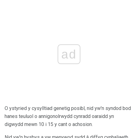
ad
O ystyried y cysylltiad genetig posibl, nid yw'n syndod bod
hanes teuluol o annigonolrwydd cynradd oaraidd yn
digwydd mewn 10 i 15 y cant o achosion.
Nid yw'n hysbys a yw menywod sydd â diffyg cynhaliaeth