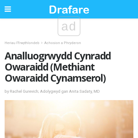
ad
Heriau Ffrwythlondeb
Achosion a Phryderon
Analluogrwydd Cynradd
Owaraidd (Methiant
Owaraidd Cynamserol)
by Rachel Gurevich; Adolygwyd gan Anita Sadaty, MD