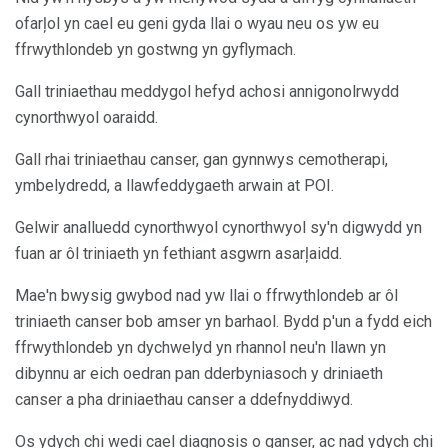
ofarļol yn cael eu geni gyda llai o wyau neu os yw eu
ffrwythlondeb yn gostwng yn gyflymach.
Gall triniaethau meddygol hefyd achosi annigonolrwydd
cynorthwyol oaraidd.
Gall rhai triniaethau canser, gan gynnwys cemotherapi,
ymbelydredd, a llawfeddygaeth arwain at POI.
Gelwir analluedd cynorthwyol cynorthwyol sy'n digwydd yn
fuan ar ôl triniaeth yn fethiant asgwrn asarļaidd.
Mae'n bwysig gwybod nad yw llai o ffrwythlondeb ar ôl
triniaeth canser bob amser yn barhaol. Bydd p'un a fydd eich
ffrwythlondeb yn dychwelyd yn rhannol neu'n llawn yn
dibynnu ar eich oedran pan dderbyniasoch y driniaeth
canser a pha driniaethau canser a ddefnyddiwyd.
Os ydych chi wedi cael diagnosis o ganser, ac nad ydych chi