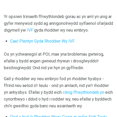
Yr opsiwn triniaeth ffrwythlondeb gorau ac yn aml yn unig ar
gyfer menywod sydd ag annigonolrwydd sylfaenol ofarļaidd
digymell yw
IVF
gyda rhoddwr wy neu embryo.
Cael Plentyn Gyda Rhoddwr Wy IVF
Os yn ychwanegol at POI, mae yna broblemau gwterog,
efallai y bydd angen gwneud rhywun i drosglwyddo'r
beichiogrwydd. Ond nid yw hyn yn gyffredin.
Gall y rhoddwr wy neu embryo fod yn rhoddwr hysbys -
ffrind neu aelod o'r teulu - ond yn amlach, nid yw'r rhoddwr
yn anhysbys. Efallai y bydd eich
clinig ffrwythlondeb yn
eich
cynorthwyo i ddod o hyd i roddwr wy, neu efallai y byddwch
chi'n gweithio gyda banc neu asiantaeth wy.
Dod o hyd i'r Rhoddwr Wyau Cywir ar gyfer Eich Teulu