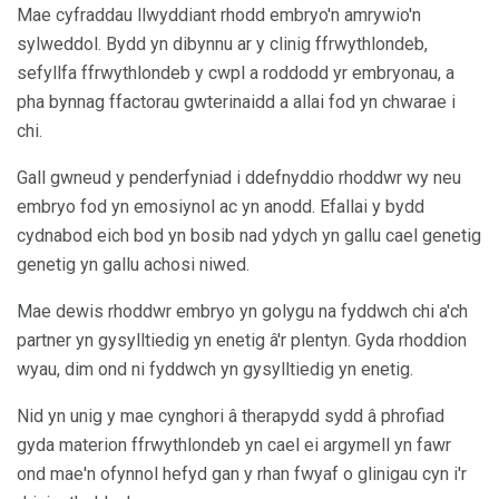
Mae cyfraddau llwyddiant rhodd embryo'n amrywio'n
sylweddol. Bydd yn dibynnu ar y clinig ffrwythlondeb,
sefyllfa ffrwythlondeb y cwpl a roddodd yr embryonau, a
pha bynnag ffactorau gwterinaidd a allai fod yn chwarae i
chi.
Gall gwneud y penderfyniad i ddefnyddio rhoddwr wy neu
embryo fod yn emosiynol ac yn anodd. Efallai y bydd
cydnabod eich bod yn bosib nad ydych yn gallu cael genetig
genetig yn gallu achosi niwed.
Mae dewis rhoddwr embryo yn golygu na fyddwch chi a'ch
partner yn gysylltiedig yn enetig â'r plentyn. Gyda rhoddion
wyau, dim ond ni fyddwch yn gysylltiedig yn enetig.
Nid yn unig y mae cynghori â therapydd sydd â phrofiad
gyda materion ffrwythlondeb yn cael ei argymell yn fawr
ond mae'n ofynnol hefyd gan y rhan fwyaf o glinigau cyn i'r