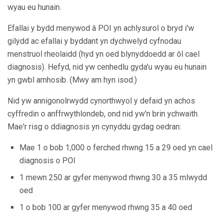
wyau eu hunain.
Efallai y bydd menywod â POI yn achlysurol o bryd i'w
gilydd ac efallai y byddant yn dychwelyd cyfnodau
menstruol rheolaidd (hyd yn oed blynyddoedd ar ôl cael
diagnosis). Hefyd, nid yw cenhedlu gyda'u wyau eu hunain
yn gwbl amhosib. (Mwy am hyn isod.)
Nid yw annigonolrwydd cynorthwyol y defaid yn achos
cyffredin o anffrwythlondeb, ond nid yw'n brin ychwaith.
Mae'r risg o ddiagnosis yn cynyddu gydag oedran:
Mae 1 o bob 1,000 o ferched rhwng 15 a 29 oed yn cael
diagnosis o POI
1 mewn 250 ar gyfer menywod rhwng 30 a 35 mlwydd
oed
1 o bob 100 ar gyfer menywod rhwng 35 a 40 oed