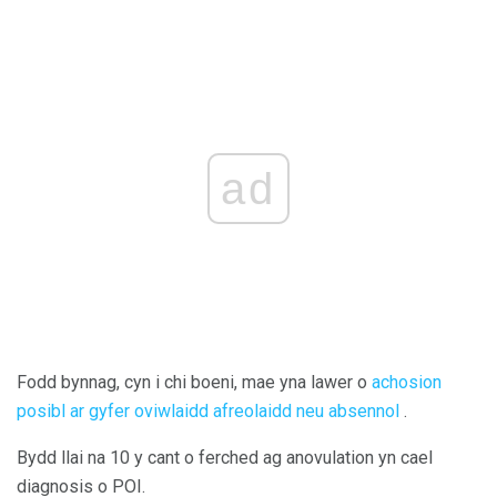
ad
Fodd bynnag, cyn i chi boeni, mae yna lawer o
achosion
posibl ar gyfer oviwlaidd afreolaidd neu absennol
.
Bydd llai na 10 y cant o ferched ag anovulation yn cael
diagnosis o POI.