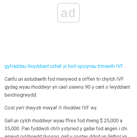
ad
gyfraddau llwyddiant uchaf yr holl opsiynau triniaeth IVF
.
Canfu un astudiaeth fod menywod a orffen tri chylch IVF
gydag wyau rhoddwyr yn cael siawns 90 y cant o lwyddiant
beichiogrwydd.
Cost yw'r rhwystr mwyaf i'r rhoddwr IVF wy.
Gall un cylch rhoddwyr wyau ffres fod rhwng $ 25,000 a
35,000. Pan fyddwch chi'n ystyried y gallai fod angen i chi
wneud cylchoedd lluosog, gall y costau ddod yn llethol yn