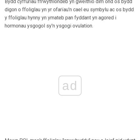
Bydd cyffuriau ffrwythlondeb yn gweithio dim ond os bydd
digon o ffoliglau yn yr ofarïau'n cael eu symbylu ac os bydd
y ffoliglau hynny yn ymateb pan fyddant yn agored i
hormonau ysgogol sy'n ysgogi ovulation.
ad