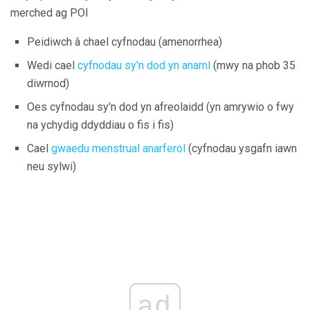
merched ag POI
Peidiwch â chael cyfnodau (amenorrhea)
Wedi cael
cyfnodau sy'n dod yn anaml
(mwy na phob 35
diwrnod)
Oes cyfnodau sy'n dod yn afreolaidd (yn amrywio o fwy
na ychydig ddyddiau o fis i fis)
Cael
gwaedu menstrual anarferol
(cyfnodau ysgafn iawn
neu sylwi)
ad