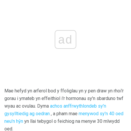
ad
Mae hefyd yn arferol bod y ffoliglau yn y pen draw yn rhoi'r
gorau i ymateb yn effeithiol i'r hormonau sy'n sbarduno twf
wyau ac ovulau. Dyma
achos anffrwythlondeb sy'n
gysylltiedig ag oedran
, a pham mae
menywod sy'n 40 oed
neu'n hŷn
yn llai tebygol o feichiog na menyw 30 mlwydd
oed.