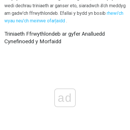
wedi dechrau triniaeth ar ganser eto, siaradwch â'ch meddyg
am gadw'ch ffrwythlondeb. Efallai y bydd yn bosib
rhewi'ch
wyau neu'ch meinwe ofarļaidd
.
Triniaeth Ffrwythlondeb ar gyfer Analluedd
Cynefinoedd y Morfaidd
ad