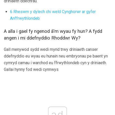
driniaeth ddechrau.
6 Rheswm y dylech chi weld Cynghorwr ar gyfer
Anffrwythlondeb
A alla i gael fy ngenod â'm wyau fy hun? A fydd
angen i mi ddefnyddio Rhoddwr Wy?
Gall menywod sydd wedi mynd trwy driniaeth canser
ddefnyddio eu wyau eu hunain neu embryonau pe baent yn
cymryd camau i warchod eu ffrwythlondeb cyn y driniaeth.
Gallai hynny fod wedi cynnwys
ad