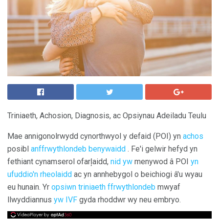
Triniaeth, Achosion, Diagnosis, ac Opsiynau Adeiladu Teulu
Mae annigonolrwydd cynorthwyol y defaid (POI) yn
achos
posibl
anffrwythlondeb benywaidd
. Fe'i gelwir hefyd yn
fethiant cynamserol ofarļaidd,
nid yw
menywod â POI
yn
ufuddio'n rheolaidd
ac yn annhebygol o beichiogi â'u wyau
eu hunain. Yr
opsiwn triniaeth ffrwythlondeb
mwyaf
llwyddiannus
yw IVF
gyda rhoddwr wy neu embryo.