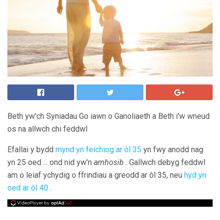
Beth yw'ch Syniadau Go iawn o Ganoliaeth a Beth i'w wneud
os na allwch chi feddwl
Efallai y bydd
mynd yn feichiog ar ôl 35
yn fwy anodd nag
yn 25 oed ... ond nid yw'n
amhosib
. Gallwch debyg feddwl
am o leiaf ychydig o ffrindiau a greodd ar ôl 35, neu
hyd yn
oed ar ôl 40
.