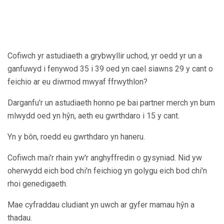
Cofiwch yr astudiaeth a grybwyllir uchod, yr oedd yr un a
ganfuwyd i fenywod 35 i 39 oed yn cael siawns 29 y cant o
feichio ar eu diwrnod mwyaf ffrwythlon?
Darganfu'r un astudiaeth honno pe bai partner merch yn bum
mlwydd oed yn hŷn, aeth eu gwrthdaro i 15 y cant.
Yn y bôn, roedd eu gwrthdaro yn haneru.
Cofiwch mai'r rhain yw'r anghyffredin o gysyniad. Nid yw
oherwydd eich bod chi'n feichiog yn golygu eich bod chi'n
rhoi genedigaeth.
Mae cyfraddau cludiant yn uwch ar gyfer mamau hŷn a
thadau.