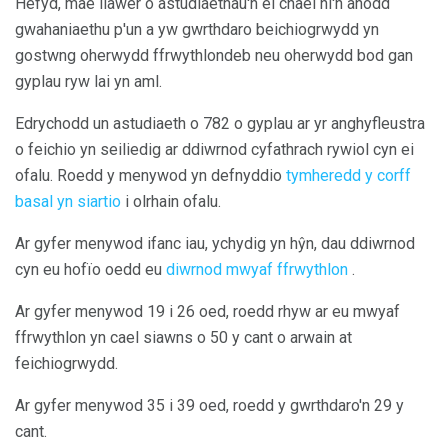
Hefyd, mae llawer o astudiaethau'n ei chael hi'n anodd
gwahaniaethu p'un a yw gwrthdaro beichiogrwydd yn
gostwng oherwydd ffrwythlondeb neu oherwydd bod gan
gyplau ryw lai yn aml.
Edrychodd un astudiaeth o 782 o gyplau ar yr anghyfleustra
o feichio yn seiliedig ar ddiwrnod cyfathrach rywiol cyn ei
ofalu. Roedd y menywod yn defnyddio
tymheredd y corff
basal yn siartio
i olrhain ofalu.
Ar gyfer menywod ifanc iau, ychydig yn hŷn, dau ddiwrnod
cyn eu hofïo oedd eu
diwrnod mwyaf ffrwythlon
.
Ar gyfer menywod 19 i 26 oed, roedd rhyw ar eu mwyaf
ffrwythlon yn cael siawns o 50 y cant o arwain at
feichiogrwydd.
Ar gyfer menywod 35 i 39 oed, roedd y gwrthdaro'n 29 y
cant.