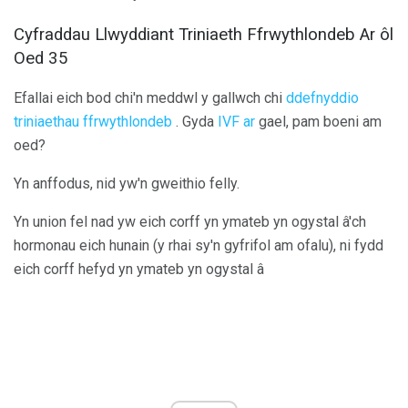
Cyfraddau Llwyddiant Triniaeth Ffrwythlondeb Ar ôl
Oed 35
Efallai eich bod chi'n meddwl y gallwch chi
ddefnyddio
triniaethau ffrwythlondeb
. Gyda
IVF ar
gael, pam boeni am
oed?
Yn anffodus, nid yw'n gweithio felly.
Yn union fel nad yw eich corff yn ymateb yn ogystal â'ch
hormonau eich hunain (y rhai sy'n gyfrifol am ofalu), ni fydd
eich corff hefyd yn ymateb yn ogystal â