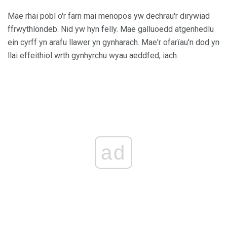
Mae rhai pobl o'r farn mai menopos yw dechrau'r dirywiad
ffrwythlondeb. Nid yw hyn felly. Mae galluoedd atgenhedlu
ein cyrff yn arafu llawer yn gynharach. Mae'r ofarïau'n dod yn
llai effeithiol wrth gynhyrchu wyau aeddfed, iach.
ad