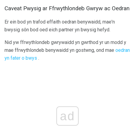
Caveat Pwysig ar Ffrwythlondeb Gwryw ac Oedran
Er ein bod yn trafod effaith oedran benywaidd, mae'n
bwysig sôn bod oed eich partner yn bwysig hefyd.
Nid yw ffrwythlondeb gwrywaidd yn gwrthod yr un modd y
mae ffrwythlondeb benywaidd yn gostwng, ond mae
oedran
yn fater o bwys
.
ad