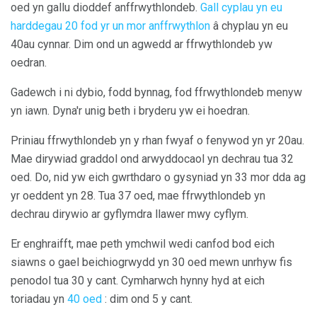
oed yn gallu dioddef anffrwythlondeb.
Gall cyplau yn eu
harddegau 20 fod yr un mor anffrwythlon
â chyplau yn eu
40au cynnar. Dim ond un agwedd ar ffrwythlondeb yw
oedran.
Gadewch i ni dybio, fodd bynnag, fod ffrwythlondeb menyw
yn iawn. Dyna'r unig beth i bryderu yw ei hoedran.
Priniau ffrwythlondeb yn y rhan fwyaf o fenywod yn yr 20au.
Mae dirywiad graddol ond arwyddocaol yn dechrau tua 32
oed. Do, nid yw eich gwrthdaro o gysyniad yn 33 mor dda ag
yr oeddent yn 28. Tua 37 oed, mae ffrwythlondeb yn
dechrau dirywio ar gyflymdra llawer mwy cyflym.
Er enghraifft, mae peth ymchwil wedi canfod bod eich
siawns o gael beichiogrwydd yn 30 oed mewn unrhyw fis
penodol tua 30 y cant. Cymharwch hynny hyd at eich
toriadau yn
40 oed
: dim ond 5 y cant.