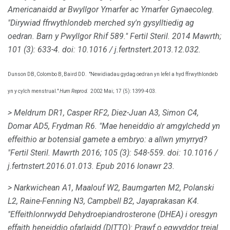
Americanaidd ar Bwyllgor Ymarfer ac Ymarfer Gynaecoleg.
"Dirywiad ffrwythlondeb merched sy'n gysylltiedig ag
oedran. Barn y Pwyllgor Rhif 589." Fertil Steril.
2014 Mawrth;
101 (3): 633-4.
doi: 10.1016 / j.fertnstert.2013.12.032.
Dunson DB, Colombo B, Baird DD.
"Newidiadau gydag oedran yn lefel a hyd ffrwythlondeb
yn y cylch menstrual."
Hum Reprod.
2002 Mai; 17 (5): 1399-403.
> Meldrum DR1, Casper RF2, Diez-Juan A3, Simon C4,
Domar AD5, Frydman R6.
"Mae heneiddio a'r amgylchedd yn
effeithio ar botensial gamete a embryo: a allwn ymyrryd?
"Fertil Steril.
Mawrth 2016; 105 (3): 548-559.
doi: 10.1016 /
j.fertnstert.2016.01.013.
Epub 2016 Ionawr 23.
> Narkwichean A1, Maalouf W2, Baumgarten M2, Polanski
L2, Raine-Fenning N3, Campbell B2, Jayaprakasan K4.
"Effeithlonrwydd Dehydroepiandrosterone (DHEA) i oresgyn
effaith heneiddio ofarļaidd (DITTO): Prawf o egwyddor treial