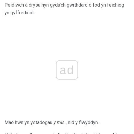
Peidiwch â drysu hyn gyda'ch gwrthdaro o fod yn feichiog
yn gyffredinol.
ad
Mae hwn yn ystadegau
y mis
, nid y flwyddyn.