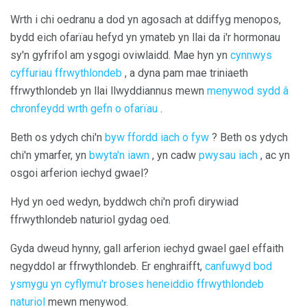
Wrth i chi oedranu a dod yn agosach at ddiffyg menopos,
bydd eich ofarïau hefyd yn ymateb yn llai da i'r hormonau
sy'n gyfrifol am ysgogi oviwlaidd. Mae hyn yn
cynnwys
cyffuriau ffrwythlondeb
, a dyna pam mae triniaeth
ffrwythlondeb yn llai llwyddiannus mewn
menywod sydd â
chronfeydd wrth gefn o ofarïau
.
Beth os ydych chi'n
byw ffordd iach o fyw
? Beth os ydych
chi'n ymarfer, yn
bwyta'n iawn
, yn cadw
pwysau iach
, ac yn
osgoi arferion iechyd gwael?
Hyd yn oed wedyn, byddwch chi'n profi dirywiad
ffrwythlondeb naturiol gydag oed.
Gyda dweud hynny, gall arferion iechyd gwael gael effaith
negyddol ar ffrwythlondeb. Er enghraifft,
canfuwyd bod
ysmygu yn cyflymu'r broses heneiddio ffrwythlondeb
naturiol
mewn menywod.