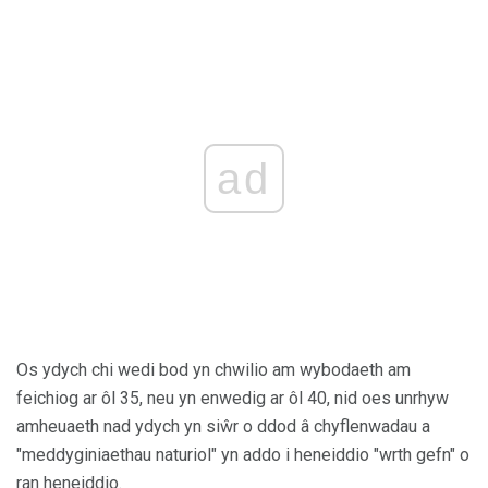
ad
Os ydych chi wedi bod yn chwilio am wybodaeth am
feichiog ar ôl 35, neu yn enwedig ar ôl 40, nid oes unrhyw
amheuaeth nad ydych yn siŵr o ddod â chyflenwadau a
"meddyginiaethau naturiol" yn addo i heneiddio "wrth gefn" o
ran heneiddio.