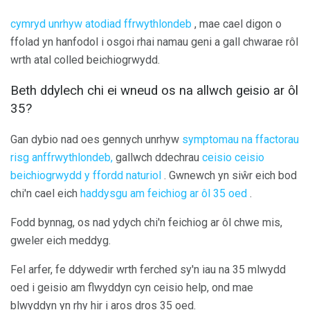
cymryd unrhyw atodiad ffrwythlondeb
, mae cael digon o
ffolad yn hanfodol i osgoi rhai namau geni a gall chwarae rôl
wrth atal colled beichiogrwydd.
Beth ddylech chi ei wneud os na allwch geisio ar ôl
35?
Gan dybio nad oes gennych unrhyw
symptomau na ffactorau
risg anffrwythlondeb,
gallwch ddechrau
ceisio ceisio
beichiogrwydd y ffordd naturiol
. Gwnewch yn siŵr eich bod
chi'n cael eich
haddysgu am feichiog ar ôl 35 oed
.
Fodd bynnag, os nad ydych chi'n feichiog ar ôl chwe mis,
gweler eich meddyg.
Fel arfer, fe ddywedir wrth ferched sy'n iau na 35 mlwydd
oed i geisio am flwyddyn cyn ceisio help, ond mae
blwyddyn yn rhy hir i aros dros 35 oed.