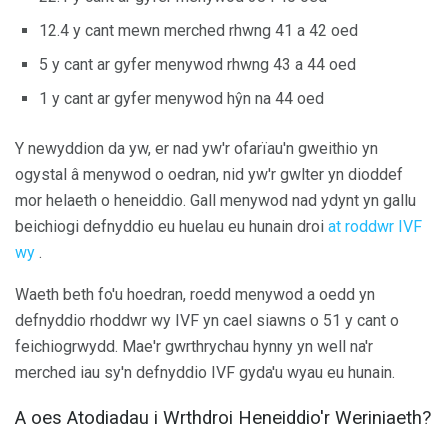
12.4 y cant mewn merched rhwng 41 a 42 oed
5 y cant ar gyfer menywod rhwng 43 a 44 oed
1 y cant ar gyfer menywod hŷn na 44 oed
Y newyddion da yw, er nad yw'r ofarïau'n gweithio yn
ogystal â menywod o oedran, nid yw'r gwlter yn dioddef
mor helaeth o heneiddio. Gall menywod nad ydynt yn gallu
beichiogi defnyddio eu huelau eu hunain droi
at roddwr IVF
wy
.
Waeth beth fo'u hoedran, roedd menywod a oedd yn
defnyddio rhoddwr wy IVF yn cael siawns o 51 y cant o
feichiogrwydd. Mae'r gwrthrychau hynny yn well na'r
merched iau sy'n defnyddio IVF gyda'u wyau eu hunain.
A oes Atodiadau i Wrthdroi Heneiddio'r Weriniaeth?