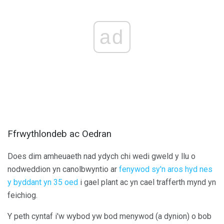
ad
Ffrwythlondeb ac Oedran
Does dim amheuaeth nad ydych chi wedi gweld y llu o
nodweddion yn canolbwyntio ar
fenywod sy'n aros hyd nes
y byddant yn 35 oed
i gael plant ac yn cael trafferth mynd yn
feichiog.
Y peth cyntaf i'w wybod yw bod menywod (a dynion) o bob