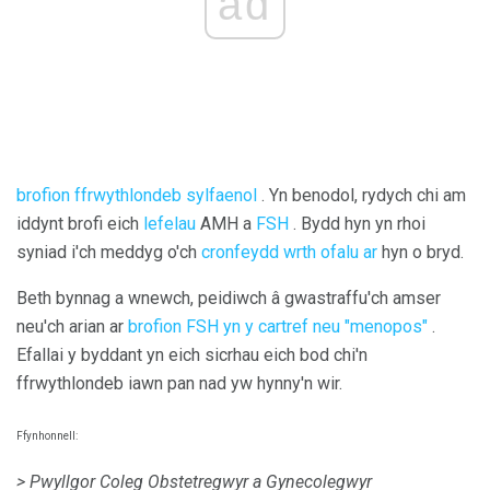
ad
brofion ffrwythlondeb sylfaenol
. Yn benodol, rydych chi am
iddynt brofi eich
lefelau
AMH a
FSH
. Bydd hyn yn rhoi
syniad i'ch meddyg o'ch
cronfeydd wrth ofalu ar
hyn o bryd.
Beth bynnag a wnewch, peidiwch â gwastraffu'ch amser
neu'ch arian ar
brofion FSH yn y cartref neu "menopos"
.
Efallai y byddant yn eich sicrhau eich bod chi'n
ffrwythlondeb iawn pan nad yw hynny'n wir.
Ffynhonnell:
> Pwyllgor Coleg Obstetregwyr a Gynecolegwyr