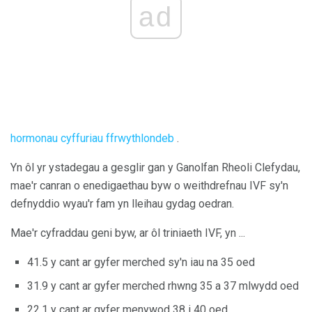
ad
hormonau cyffuriau ffrwythlondeb
.
Yn ôl yr ystadegau a gesglir gan y Ganolfan Rheoli Clefydau,
mae'r canran o enedigaethau byw o weithdrefnau IVF sy'n
defnyddio wyau'r fam yn lleihau gydag oedran.
Mae'r cyfraddau geni byw, ar ôl triniaeth IVF, yn ...
41.5 y cant ar gyfer merched sy'n iau na 35 oed
31.9 y cant ar gyfer merched rhwng 35 a 37 mlwydd oed
22.1 y cant ar gyfer menywod 38 i 40 oed