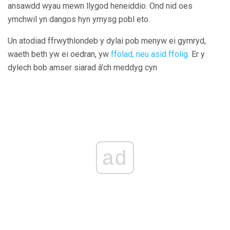
ansawdd wyau mewn llygod heneiddio. Ond nid oes
ymchwil yn dangos hyn ymysg pobl eto.
Un atodiad ffrwythlondeb y dylai pob menyw ei gymryd,
waeth beth yw ei oedran, yw
ffolad, neu asid ffolig.
Er y
dylech bob amser siarad â'ch meddyg cyn
ad