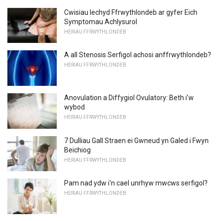
Cwisiau Iechyd Ffrwythlondeb ar gyfer Eich
Symptomau Achlysurol
HERIAU FFRWYTHLONDEB
A all Stenosis Serfigol achosi anffrwythlondeb?
HERIAU FFRWYTHLONDEB
Anovulation a Diffygiol Ovulatory: Beth i'w
wybod
HERIAU FFRWYTHLONDEB
7 Dulliau Gall Straen ei Gwneud yn Galed i Fwyn
Beichiog
HERIAU FFRWYTHLONDEB
Pam nad ydw i'n cael unrhyw mwcws serfigol?
HERIAU FFRWYTHLONDEB