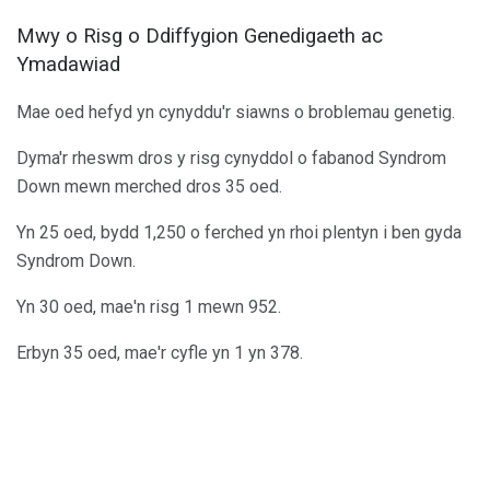
Mwy o Risg o Ddiffygion Genedigaeth ac
Ymadawiad
Mae oed hefyd yn cynyddu'r siawns o broblemau genetig.
Dyma'r rheswm dros y risg cynyddol o fabanod Syndrom
Down mewn merched dros 35 oed.
Yn 25 oed, bydd 1,250 o ferched yn rhoi plentyn i ben gyda
Syndrom Down.
Yn 30 oed, mae'n risg 1 mewn 952.
Erbyn 35 oed, mae'r cyfle yn 1 yn 378.