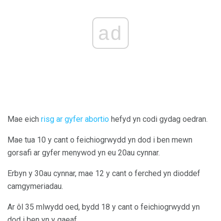
ad
Mae eich
risg ar gyfer abortio
hefyd yn codi gydag oedran.
Mae tua 10 y cant o feichiogrwydd yn dod i ben mewn
gorsafi ar gyfer menywod yn eu 20au cynnar.
Erbyn y 30au cynnar, mae 12 y cant o ferched yn dioddef
camgymeriadau.
Ar ôl 35 mlwydd oed, bydd 18 y cant o feichiogrwydd yn
dod i ben yn y gaeaf.