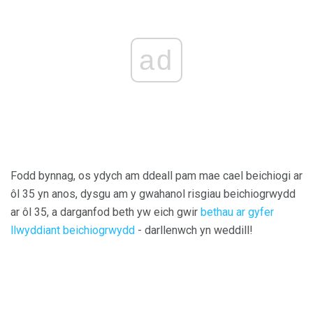
ad
Fodd bynnag, os ydych am ddeall pam mae cael beichiogi ar
ôl 35 yn anos, dysgu am y gwahanol risgiau beichiogrwydd
ar ôl 35, a darganfod beth yw eich gwir
bethau ar gyfer
llwyddiant beichiogrwydd
- darllenwch yn weddill!