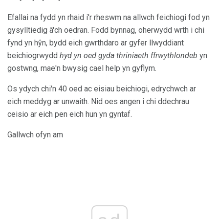
Efallai na fydd yn rhaid i'r rheswm na allwch feichiogi fod yn
gysylltiedig â'ch oedran. Fodd bynnag, oherwydd wrth i chi
fynd yn hŷn, bydd eich gwrthdaro ar gyfer llwyddiant
beichiogrwydd
hyd yn oed gyda thriniaeth ffrwythlondeb
yn
gostwng, mae'n bwysig cael help yn gyflym.
Os ydych chi'n 40 oed ac eisiau beichiogi, edrychwch ar
eich meddyg ar unwaith. Nid oes angen i chi ddechrau
ceisio ar eich pen eich hun yn gyntaf.
Gallwch ofyn am