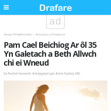
ad
Heriau Ffrwythlondeb
Achosion a Phryderon
Pam Cael Beichiog Ar ôl 35
Yn Galetach a Beth Allwch
chi ei Wneud
by Rachel Gurevich; Adolygwyd gan Anita Sadaty, MD