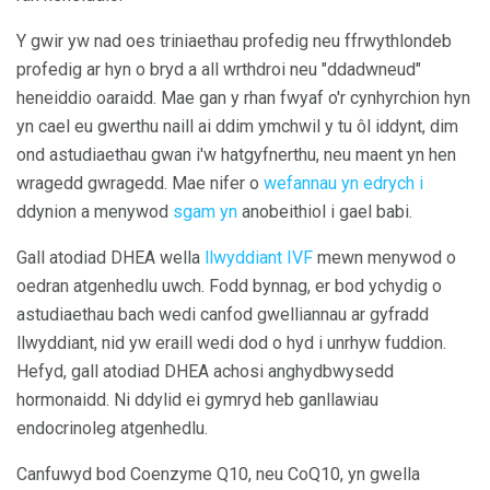
Y gwir yw nad oes triniaethau profedig neu ffrwythlondeb
profedig ar hyn o bryd a all wrthdroi neu "ddadwneud"
heneiddio oaraidd. Mae gan y rhan fwyaf o'r cynhyrchion hyn
yn cael eu gwerthu naill ai ddim ymchwil y tu ôl iddynt, dim
ond astudiaethau gwan i'w hatgyfnerthu, neu maent yn hen
wragedd gwragedd. Mae nifer o
wefannau yn edrych i
ddynion a menywod
sgam yn
anobeithiol i gael babi.
Gall atodiad DHEA wella
llwyddiant IVF
mewn menywod o
oedran atgenhedlu uwch. Fodd bynnag, er bod ychydig o
astudiaethau bach wedi canfod gwelliannau ar gyfradd
llwyddiant, nid yw eraill wedi dod o hyd i unrhyw fuddion.
Hefyd, gall atodiad DHEA achosi anghydbwysedd
hormonaidd. Ni ddylid ei gymryd heb ganllawiau
endocrinoleg atgenhedlu.
Canfuwyd bod Coenzyme Q10, neu CoQ10, yn gwella