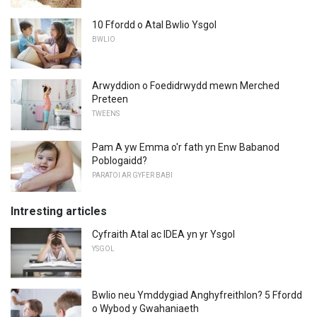
10 Ffordd o Atal Bwlio Ysgol
BWLIO
Arwyddion o Foedidrwydd mewn Merched
Preteen
TWEENS
Pam A yw Emma o'r fath yn Enw Babanod
Poblogaidd?
PARATOI AR GYFER BABI
Intresting articles
Cyfraith Atal ac IDEA yn yr Ysgol
YSGOL
Bwlio neu Ymddygiad Anghyfreithlon? 5 Ffordd
o Wybod y Gwahaniaeth