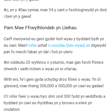
Ac, yn y 40au cynnar, mae 34 y cant o feichiogrwydd yn dod
i ben yn y gaeaf.
Pam Mae Ffrwythlondeb yn Lleihau
Caiff menywod eu geni gyda'r holl wyau y byddant byth yn
eu cael. Mae'r
nifer
uchaf
o oocytau (neu wyau) yn
digwydd
pan fo merch faban yn dal i fod yn utero.
Am oddeutu 20 wythnos o ystumio, mae gan ferch ffetws
chwech i saith miliwn o wyau yn ei ofarïau.
Wrth eni, fe'i geni gyda ychydig dros filiwn o wyau. Yn ôl
glasoed, mae rhwng 300,000 a 500,000 yn cael eu gadael.
O'r nifer fawr o wyau hyn,
dim ond 300
fydd yn aeddfedu a
byddant yn cael eu rhyddhau yn y broses a elwir yn
ovulation.