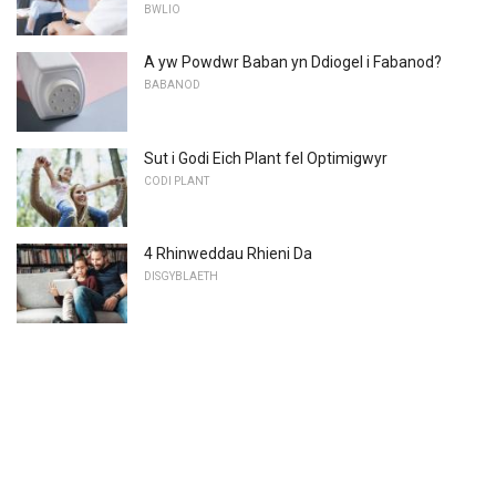
BWLIO
A yw Powdwr Baban yn Ddiogel i Fabanod?
BABANOD
Sut i Godi Eich Plant fel Optimigwyr
CODI PLANT
4 Rhinweddau Rhieni Da
DISGYBLAETH