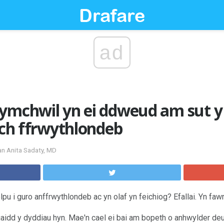
ad
ymchwil yn ei ddweud am sut y 
eich ffrwythlondeb
an Anita Sadaty, MD
elpu i guro anffrwythlondeb ac yn olaf yn feichiog? Efallai. Yn fawr 
aidd y dyddiau hyn. Mae'n cael ei bai am bopeth o anhwylder de