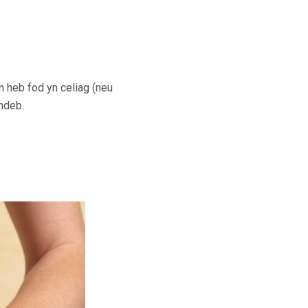
n heb fod yn celiag (neu
ndeb.