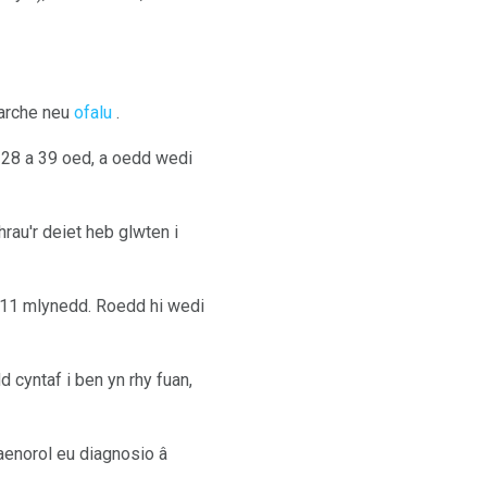
narche neu
ofalu
.
28 a 39 oed, a oedd wedi
rau'r deiet heb glwten i
11 mlynedd. Roedd hi wedi
 cyntaf i ben yn rhy fuan,
enorol eu diagnosio â