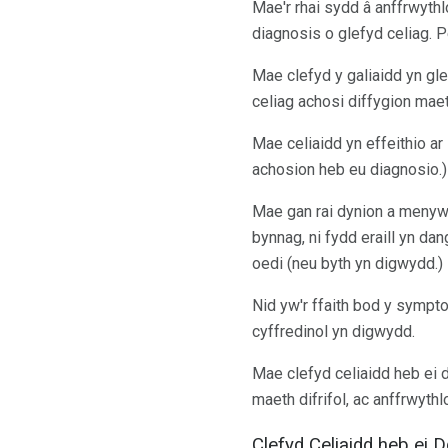
Mae'r rhai sydd â anffrwyth
diagnosis o glefyd celiag. 
Mae clefyd y galiaidd yn gle
celiag achosi diffygion maet
Mae celiaidd yn effeithio ar
achosion heb eu diagnosio.)
Mae gan rai dynion a menyw
bynnag, ni fydd eraill yn d
oedi (neu byth yn digwydd.)
Nid yw'r ffaith bod y sympt
cyffredinol yn digwydd.
Mae clefyd celiaidd heb ei d
maeth difrifol, ac anffrwyth
Clefyd Celiaidd heb ei 