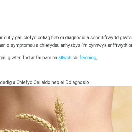
 sut y gall clefyd celiag heb ei diagnosio a sensitifrwydd glwte
rhan o symptomau a chlefydau anhysbys. Yn cynnwys anffrwythlo
all glwten fod ar fai pam na
allwch
chi
feichiog,.
edig a Chlefyd Celiaidd heb ei Ddiagnosio