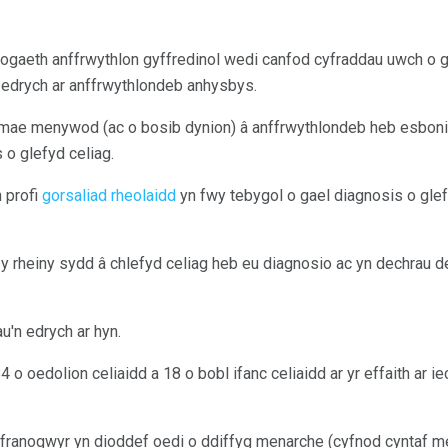
logaeth anffrwythlon gyffredinol wedi canfod cyfraddau uwch o g
 edrych ar anffrwythlondeb anhysbys.
h, mae menywod (ac o bosib dynion) â anffrwythlondeb heb esbon
 o glefyd celiag.
 profi
gorsaliad rheolaidd
yn fwy tebygol o gael diagnosis o glef
y rheiny sydd â chlefyd celiag heb eu diagnosio ac yn dechrau de
u'n edrych ar hyn.
 o oedolion celiaidd a 18 o bobl ifanc celiaidd ar yr effaith ar i
gyfranogwyr yn dioddef oedi o ddiffyg menarche (cyfnod cyntaf 