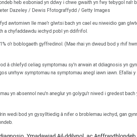
londeb heb esboniad yn ddwy i chwe gwaith yn fwy tebygol na'r b
Peter Dazeley / Dewis Ffotograffydd / Getty Images
fyd awtomiwn lle mae'r glwtsi bach yn cael eu niweidio gan glwten.
h a chyfaddawdu iechyd pobl yn ddifrifol.
 1% o'r boblogaeth gyffredinol. (Mae rhai yn dweud bod y rhif hwn 
od â chlefyd celiag symptomau sy'n arwain at ddiagnosis yn g
angos unrhyw symptomau na symptomau anegl iawn iawn. Efallai y 
omau yn absennol neu'n aneglur yn golygu'r niwed i gredest bach
rin wedi bod yn gysylltiedig â nifer o broblemau iechyd, gan gyn
londeb.
Ddiagnosio, Ymadawiad Ail-ddilynol, ac Anffrwythlondeb