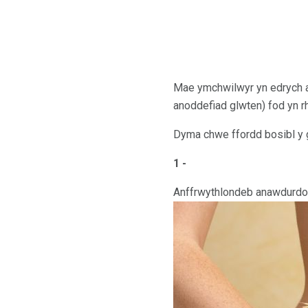
Mae ymchwilwyr yn edrych ar
anoddefiad glwten) fod yn 
Dyma chwe ffordd bosibl y g
1 -
Anffrwythlondeb anawdurdod