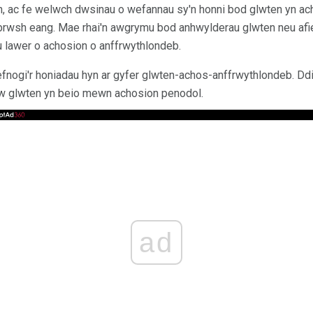
, ac fe welwch dwsinau o wefannau sy'n honni bod glwten yn ach
 brwsh eang. Mae rhai'n awgrymu bod anhwylderau glwten neu afi
 lawer o achosion o anffrwythlondeb.
fnogi'r honiadau hyn ar gyfer glwten-achos-anffrwythlondeb. Dd
yw glwten yn beio mewn achosion penodol.
ad