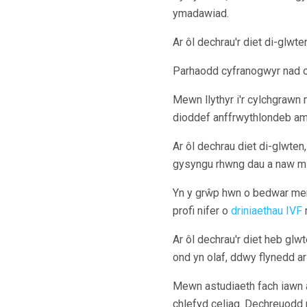
ymadawiad.
Ar ôl dechrau'r diet di-glwte
Parhaodd cyfranogwyr nad o
Mewn llythyr i'r cylchgraw
dioddef anffrwythlondeb am
Ar ôl dechrau diet di-glwte
gysyngu rhwng dau a naw mi
Yn y grŵp hwn o bedwar me
profi nifer o
driniaethau IVF
Ar ôl dechrau'r diet heb glw
ond yn olaf, ddwy flynedd ar 
Mewn astudiaeth fach iawn 
chlefyd celiag. Dechreuodd 