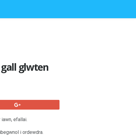
gall glwten
iawn, efallai.
ubegwnol i ordewdra.