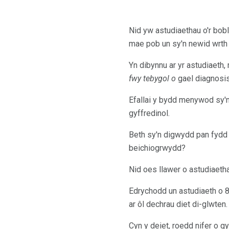
Nid yw astudiaethau o'r bob
mae pob un sy'n newid wrth
Yn dibynnu ar yr astudiaet
fwy tebygol o
gael diagnosis
Efallai y bydd menywod sy'n
gyffredinol.
Beth sy'n digwydd pan fydd 
beichiogrwydd?
Nid oes llawer o astudiaetha
Edrychodd un astudiaeth o 84
ar ôl dechrau diet di-glwten.
Cyn y deiet, roedd nifer o 