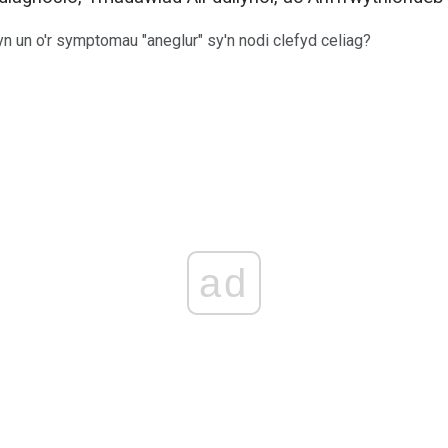
yn un o'r symptomau "aneglur" sy'n nodi clefyd celiag?
ad