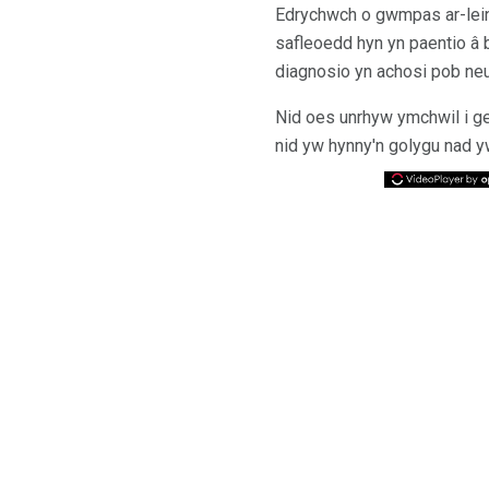
Edrychwch o gwmpas ar-lein
safleoedd hyn yn paentio â
diagnosio yn achosi pob neu
Nid oes unrhyw ymchwil i ge
nid yw hynny'n golygu nad 