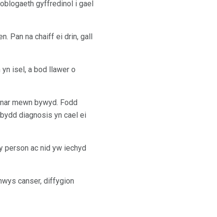
oblogaeth gyffredinol i gael
 Pan na chaiff ei drin, gall
yn isel, a bod llawer o
ynnar mewn bywyd. Fodd
bydd diagnosis yn cael ei
 y person ac nid yw iechyd
nwys canser, diffygion