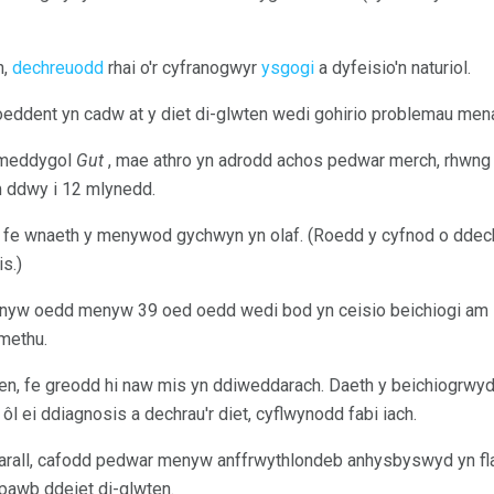
n,
dechreuodd
rhai o'r cyfranogwyr
ysgogi
a dyfeisio'n naturiol.
eddent yn cadw at y diet di-glwten wedi gohirio problemau me
n meddygol
Gut
, mae athro yn adrodd achos pedwar merch, rhwng 
 ddwy i 12 mlynedd.
n, fe wnaeth y menywod gychwyn yn olaf. (Roedd y cyfnod o ddech
s.)
nyw oedd menyw 39 oed oedd wedi bod yn ceisio beichiogi am 
methu.
ten, fe greodd hi naw mis yn ddiweddarach. Daeth y beichiogrwydd
ôl ei ddiagnosis a dechrau'r diet, cyflwynodd fabi iach.
arall, cafodd pedwar menyw anffrwythlondeb anhysbyswyd yn fla
pawb ddeiet di-glwten.