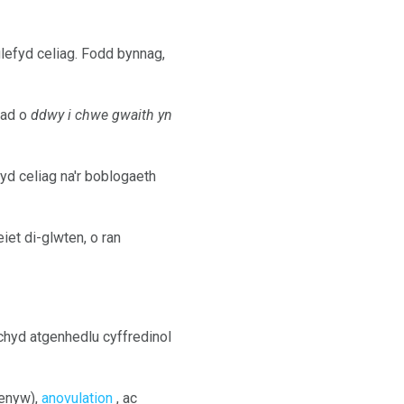
lefyd celiag. Fodd bynnag,
iad o
ddwy i chwe gwaith yn
yd celiag na'r boblogaeth
iet di-glwten, o ran
echyd atgenhedlu cyffredinol
menyw),
anovulation
, ac