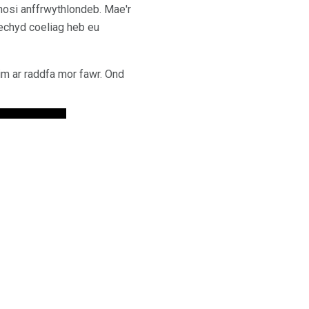
osi anffrwythlondeb. Mae'r
echyd coeliag heb eu
im ar raddfa mor fawr. Ond