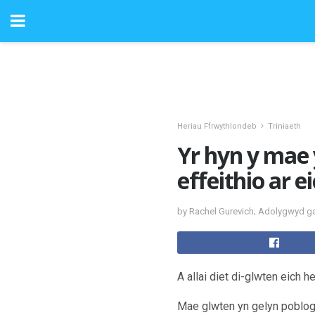
Heriau Ffrwythlondeb
Triniaeth
Yr hyn y mae 
effeithio ar 
by Rachel Gurevich; Adolygwyd g
A allai diet di-glwten eich h
Mae glwten yn gelyn poblog