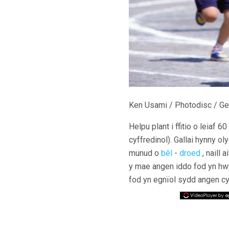
Ken Usami / Photodisc / Ge
Helpu plant i ffitio o leiaf
cyffredinol). Gallai hynny o
munud o
bêl
-
droed
, naill 
y mae angen iddo fod yn hwyl
fod yn egnïol sydd angen cy