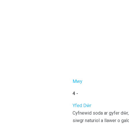
Mwy
4 -
Yfed Dŵr
Cyfnewid soda ar gyfer dŵr, 
siwgr naturiol a llawer o ga