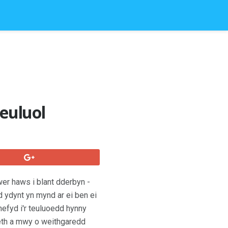
euluol
wer haws i blant dderbyn -
 ydynt yn mynd ar ei ben ei
hefyd i'r teuluoedd hynny
aeth a mwy o weithgaredd