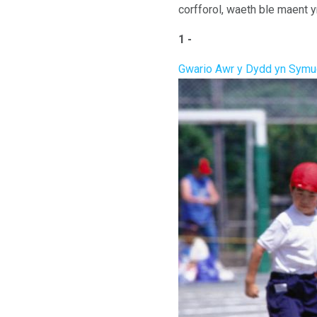
corfforol, waeth ble maent y
1 -
Gwario Awr y Dydd yn Sym