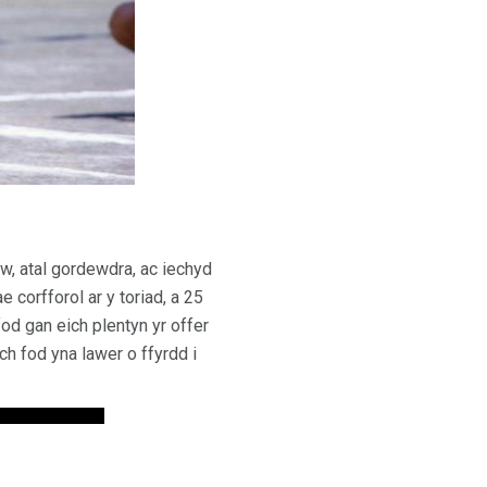
dw, atal gordewdra, ac iechyd
 corfforol ar y toriad, a 25
od gan eich plentyn yr offer
ch fod yna lawer o ffyrdd i