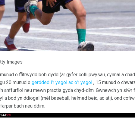
tty Images
 60 munud o ffitrwydd bob dydd (ar gyfer colli pwysau, cynnal a cha
lygu 20 munud o
gerdded i'r ysgol ac o'r ysgol
, 15 munud o chwarae
ai'n anffurfiol neu mewn practis gyda chyd-dîm. Gwnewch yn siŵr f
 a bod yn ddiogel (mêl baseball, helmed beic, ac ati), ond cofiw
farpar bach neu ddim.