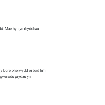
ydd. Mae hyn yn rhyddhau
 y bore oherwydd ei bod hi'n
w gwaredu prydau yn