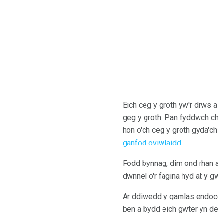
Eich ceg y groth yw'r drws a
geg y groth. Pan fyddwch chi
hon o'ch ceg y groth gyda'
ganfod oviwlaidd
.
Fodd bynnag, dim ond rhan al
dwnnel o'r fagina hyd at y g
Ar ddiwedd y gamlas endoce
ben a bydd eich gwter yn de