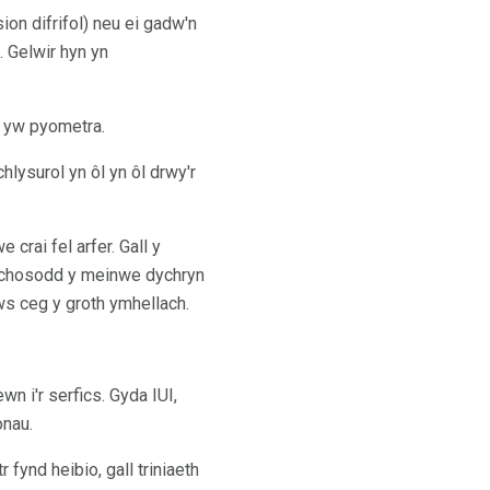
on difrifol) neu ei gadw'n
. Gelwir hyn yn
n yw pyometra.
hlysurol yn ôl yn ôl drwy'r
 crai fel arfer. Gall y
achosodd y meinwe dychryn
s ceg y groth ymhellach.
wn i'r serfics. Gyda IUI,
onau.
r fynd heibio, gall triniaeth