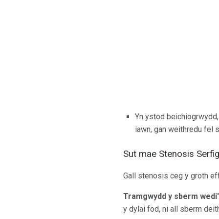
Yn ystod beichiogrwydd,
iawn, gan weithredu fel s
Sut mae Stenosis Serfi
Gall stenosis ceg y groth ef
Tramgwydd y sberm wedi'i
y dylai fod, ni all sberm dei