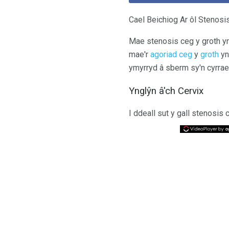
Cael Beichiog Ar ôl Stenosi
Mae stenosis ceg y groth y
mae'r
agoriad ceg
y
groth
yn
ymyrryd â sberm sy'n cyrrae
Ynglŷn â'ch Cervix
I ddeall sut y gall stenosis