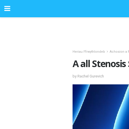
Heriau Ffrwythlondeb
Achosion a 
A all Stenosi
by Rachel Gurevich