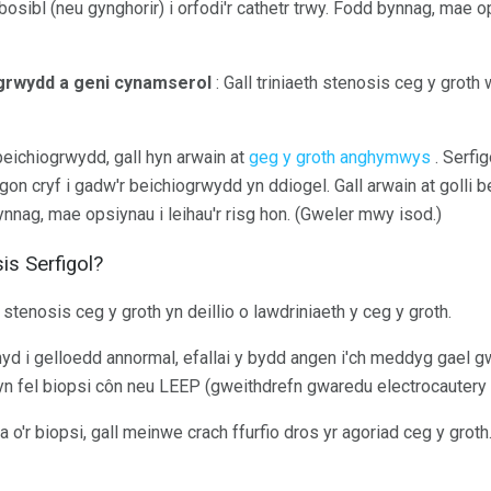
osibl (neu gynghorir) i orfodi'r cathetr trwy. Fodd bynnag, mae op
ogrwydd a geni cynamserol
: Gall triniaeth stenosis ceg y groth
eichiogrwydd, gall hyn arwain at
geg y groth anghymwys
. Serfi
igon cryf i gadw'r beichiogrwydd yn ddiogel. Gall arwain at golli 
nnag, mae opsiynau i leihau'r risg hon. (Gweler mwy isod.)
is Serfigol?
enosis ceg y groth yn deillio o lawdriniaeth y ceg y groth.
d i gelloedd annormal, efallai y bydd angen i'ch meddyg gael gw
hyn fel biopsi côn neu LEEP (gweithdrefn gwaredu electrocautery 
 o'r biopsi, gall meinwe crach ffurfio dros yr agoriad ceg y groth