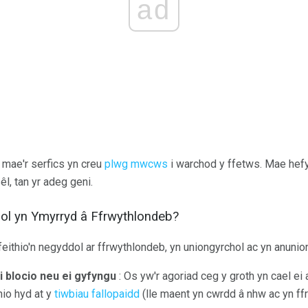
ad
 mae'r serfics yn creu
plwg mwcws
i warchod y ffetws. Mae hefy
êl, tan yr adeg geni.
gol yn Ymyrryd â Ffrwythlondeb?
feithio'n negyddol ar ffrwythlondeb, yn uniongyrchol ac yn anunio
 blocio neu ei gyfyngu
: Os yw'r agoriad ceg y groth yn cael ei 
thio hyd at y
tiwbiau fallopaidd
(lle maent yn cwrdd â nhw ac yn ffr