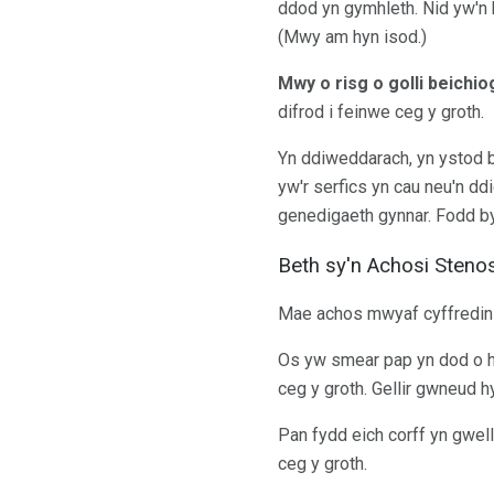
ddod yn gymhleth. Nid yw'n b
(Mwy am hyn isod.)
Mwy o risg o golli beichi
difrod i feinwe ceg y groth.
Yn ddiweddarach, yn ystod b
yw'r serfics yn cau neu'n dd
genedigaeth gynnar. Fodd by
Beth sy'n Achosi Stenos
Mae achos mwyaf cyffredin st
Os yw smear pap yn dod o hy
ceg y groth. Gellir gwneud 
Pan fydd eich corff yn gwella
ceg y groth.