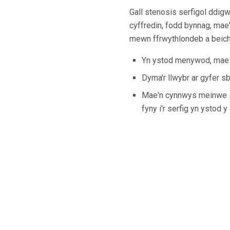
Gall stenosis serfigol ddigw
cyffredin, fodd bynnag, mae'
mewn ffrwythlondeb a beic
Yn ystod menywod, ma
Dyma'r llwybr ar gyfer sb
Mae'n cynnwys meinwe 
fyny i'r serfig yn ystod 