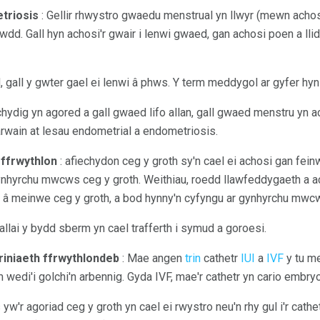
etriosis
: Gellir rhwystro gwaedu menstrual yn llwyr (mewn achosi
hawdd. Gall hyn achosi'r gwair i lenwi gwaed, gan achosi poen a llid
, gall y gwter gael ei lenwi â phws. Y term meddygol ar gyfer hy
hydig yn agored a gall gwaed lifo allan, gall gwaed menstru yn ac
 arwain at lesau endometrial a endometriosis.
 ffrwythlon
: afiechydon ceg y groth sy'n cael ei achosi gan feinwe
nhyrchu mwcws ceg y groth. Weithiau, roedd llawfeddygaeth a 
â meinwe ceg y groth, a bod hynny'n cyfyngu ar gynhyrchu mwcw
fallai y bydd sberm yn cael trafferth i symud a goroesi.
riniaeth ffrwythlondeb
: Mae angen
trin
cathetr
IUI
a
IVF
y tu me
 wedi'i golchi'n arbennig. Gyda IVF, mae'r cathetr yn cario embry
os yw'r agoriad ceg y groth yn cael ei rwystro neu'n rhy gul i'r cathet