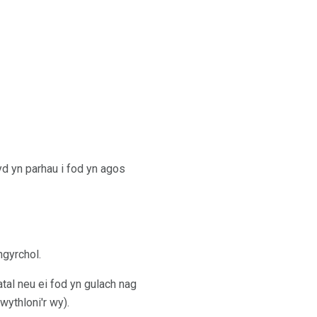
d yn parhau i fod yn agos
ngyrchol.
atal neu ei fod yn gulach nag
wythloni'r wy).