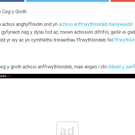
s Ceg y Groth
n achos anghyffredin ond yn
achosi anffrwythlondeb benywaidd
.
 gyfynach nag y dylai fod ac, mewn achosion difrifol, gellir ei gwb
dd yr wy ac yn cymhlethu triniaethau ffrwythlondeb fel
ffrwythlon
 ceg y groth achosi anffrwythlondeb, mae angen i chi
ddeall y serf
ad