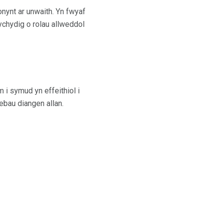
nynt ar unwaith. Yn fwyaf
 ychydig o rolau allweddol
 i symud yn effeithiol i
nebau diangen allan.