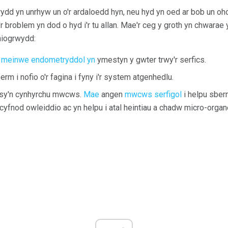
ydd yn unrhyw un o'r ardaloedd hyn, neu hyd yn oed ar bob un oho
r broblem yn dod o hyd i'r tu allan. Mae'r ceg y groth yn chwarae
hiogrwydd:
e
meinwe endometryddol yn
ymestyn y gwter trwy'r serfics.
erm i nofio o'r fagina i fyny i'r system atgenhedlu.
sy'n cynhyrchu mwcws.
Mae
angen
mwcws serfigol
i helpu sberm
y cyfnod owleiddio ac yn helpu i atal heintiau a chadw micro-orga