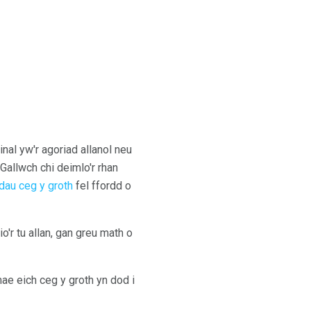
nal yw'r agoriad allanol neu
Gallwch chi deimlo'r rhan
dau ceg y groth
fel ffordd o
'r tu allan, gan greu math o
e eich ceg y groth yn dod i