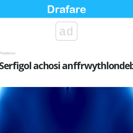
ad
Phryderon
s Serfigol achosi anffrwythlonde