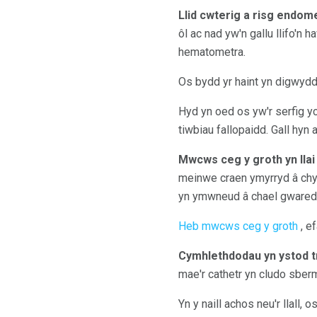
Llid cwterig a risg endom
ôl ac nad yw'n gallu llifo'n 
hematometra.
Os bydd yr haint yn digwydd
Hyd yn oed os yw'r serfig yc
tiwbiau fallopaidd. Gall hyn
Mwcws ceg y groth yn llai
meinwe craen ymyrryd â chy
yn ymwneud â chael gwared 
Heb mwcws ceg y groth
, e
Cymhlethdodau yn ystod t
mae'r cathetr yn cludo sberm
Yn y naill achos neu'r llall, 