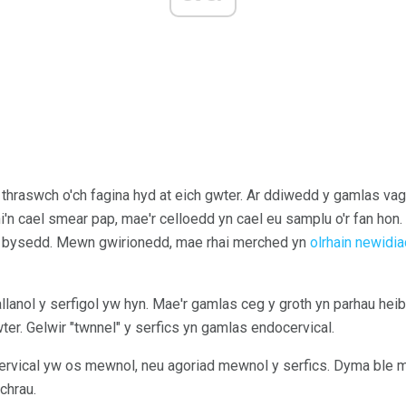
 thraswch o'ch fagina hyd at eich gwter. Ar ddiwedd y gamlas vagi
'n cael smear pap, mae'r celloedd yn cael eu samplu o'r fan hon. 
ch bysedd. Mewn gwirionedd, mae rhai merched yn
olrhain newidia
lanol y serfigol yw hyn. Mae'r gamlas ceg y groth yn parhau heibio
wter. Gelwir "twnnel" y serfics yn gamlas endocervical.
rvical yw os mewnol, neu agoriad mewnol y serfics. Dyma ble ma
chrau.