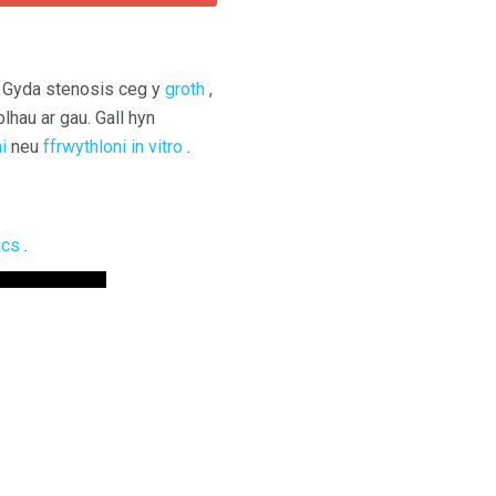
 Gyda stenosis ceg y
groth
,
lhau ar gau. Gall hyn
i
neu
ffrwythloni
in vitro
.
ics
.