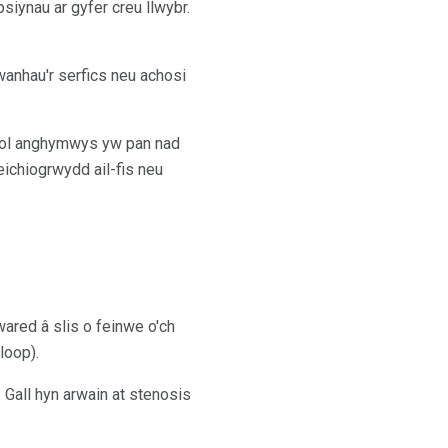
siynau ar gyfer creu llwybr.
 wanhau'r serfics neu achosi
gol anghymwys yw pan nad
beichiogrwydd ail-fis neu
ared â slis o feinwe o'ch
loop).
. Gall hyn arwain at stenosis