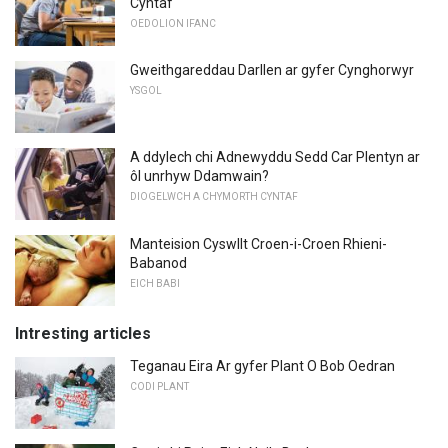
Cyntaf
OEDOLION IFANC
Gweithgareddau Darllen ar gyfer Cynghorwyr
YSGOL
A ddylech chi Adnewyddu Sedd Car Plentyn ar
ôl unrhyw Ddamwain?
DIOGELWCH A CHYMORTH CYNTAF
Manteision Cyswllt Croen-i-Croen Rhieni-
Babanod
EICH BABI
Intresting articles
Teganau Eira Ar gyfer Plant O Bob Oedran
CODI PLANT