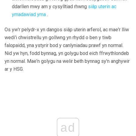
ddarllen mwy am y cysylltiad rhwng
siâp uterin ac
ymadawiad yma
.
Os yw'r pelydr-x yn dangos siâp uterin arferol, ac mae'r lliw
wedi'i chwistrellu yn gollwng yn rhydd o ben y tiwb
falopaidd, yna ystyrir bod y canlyniadau prawf yn normal.
Nid yw hyn, fodd bynnag, yn golygu bod eich ffrwythlondeb
yn normal. Mae'n golygu na welir beth bynnag sy'n anghywir
ar y HSG.
ad