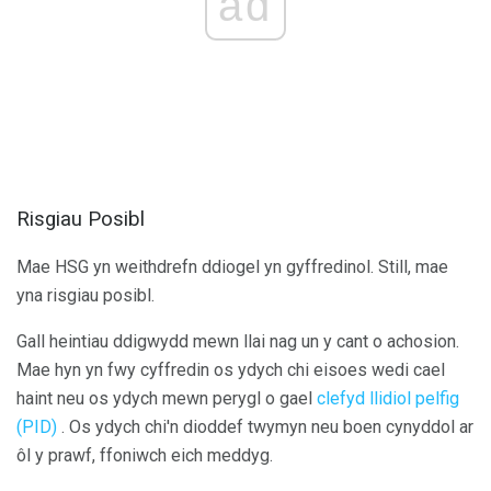
ad
Risgiau Posibl
Mae HSG yn weithdrefn ddiogel yn gyffredinol. Still, mae
yna risgiau posibl.
Gall heintiau ddigwydd mewn llai nag un y cant o achosion.
Mae hyn yn fwy cyffredin os ydych chi eisoes wedi cael
haint neu os ydych mewn perygl o gael
clefyd llidiol pelfig
(PID)
. Os ydych chi'n dioddef twymyn neu boen cynyddol ar
ôl y prawf, ffoniwch eich meddyg.