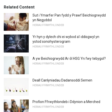
Related Content
Sut i Ymarfer Pan fydd y Prawf Beichiogrwydd
yn Negyddol
HERIAU FFRWYTHLONDEB
Yr hyn y dylech chi ei wybod a'i ddisgwyl yn
ystod sonohysterogram
HERIAU FFRWYTHLONDEB
A yw Beichiogrwydd Ar ôl HSG Yn fwy tebygol?
HERIAU FFRWYTHLONDEB
Deall Canlyniadau Dadansoddi Semen
HERIAU FFRWYTHLONDEB
Profion Ffrwythlondeb i Ddynion a Merched
HERIAU FFRWYTHLONDEB