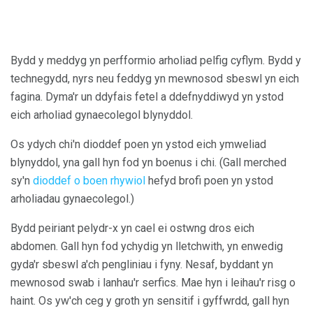
Bydd y meddyg yn perfformio arholiad pelfig cyflym. Bydd y
technegydd, nyrs neu feddyg yn mewnosod sbeswl yn eich
fagina. Dyma'r un ddyfais fetel a ddefnyddiwyd yn ystod
eich arholiad gynaecolegol blynyddol.
Os ydych chi'n dioddef poen yn ystod eich ymweliad
blynyddol, yna gall hyn fod yn boenus i chi. (Gall merched
sy'n
dioddef o boen rhywiol
hefyd brofi poen yn ystod
arholiadau gynaecolegol.)
Bydd peiriant pelydr-x yn cael ei ostwng dros eich
abdomen. Gall hyn fod ychydig yn lletchwith, yn enwedig
gyda'r sbeswl a'ch pengliniau i fyny. Nesaf, byddant yn
mewnosod swab i lanhau'r serfics. Mae hyn i leihau'r risg o
haint. Os yw'ch ceg y groth yn sensitif i gyffwrdd, gall hyn