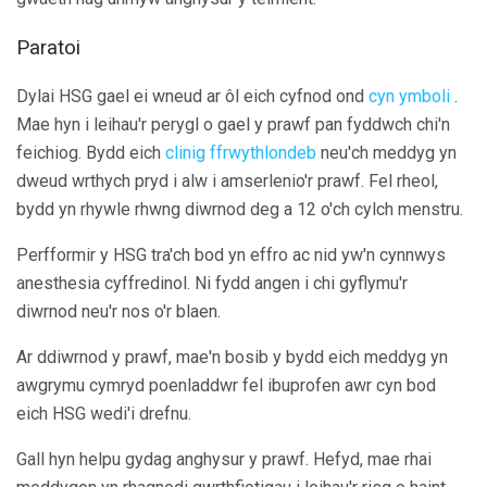
Paratoi
Dylai HSG gael ei wneud ar ôl eich cyfnod ond
cyn ymboli
.
Mae hyn i leihau'r perygl o gael y prawf pan fyddwch chi'n
feichiog. Bydd eich
clinig ffrwythlondeb
neu'ch meddyg yn
dweud wrthych pryd i alw i amserlenio'r prawf. Fel rheol,
bydd yn rhywle rhwng diwrnod deg a 12 o'ch cylch menstru.
Perfformir y HSG tra'ch bod yn effro ac nid yw'n cynnwys
anesthesia cyffredinol. Ni fydd angen i chi gyflymu'r
diwrnod neu'r nos o'r blaen.
Ar ddiwrnod y prawf, mae'n bosib y bydd eich meddyg yn
awgrymu cymryd poenladdwr fel ibuprofen awr cyn bod
eich HSG wedi'i drefnu.
Gall hyn helpu gydag anghysur y prawf. Hefyd, mae rhai