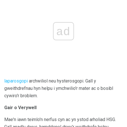
ad
laparosgopi
archwiliol neu hysterosgopi. Gall y
gweithdrefnau hyn helpu i ymchwilio'r mater ac o bosibl
cywiro'r broblem.
Gair o Verywell
Mae'n iawn teimlo'n nerfus cyn ac yn ystod arholiad HSG.
Gall anadlu dwys, hamddenol drwy'r weithdrefn helpu.