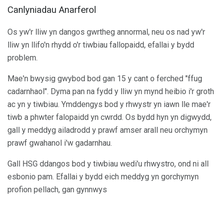
Canlyniadau Anarferol
Os yw'r lliw yn dangos gwrtheg annormal, neu os nad yw'r
lliw yn llifo'n rhydd o'r tiwbiau fallopaidd, efallai y bydd
problem.
Mae'n bwysig gwybod bod gan 15 y cant o ferched "ffug
cadarnhaol". Dyma pan na fydd y lliw yn mynd heibio i'r groth
ac yn y tiwbiau. Ymddengys bod y rhwystr yn iawn lle mae'r
tiwb a phwter falopaidd yn cwrdd. Os bydd hyn yn digwydd,
gall y meddyg ailadrodd y prawf amser arall neu orchymyn
prawf gwahanol i'w gadarnhau.
Gall HSG ddangos bod y tiwbiau wedi'u rhwystro, ond ni all
esbonio pam. Efallai y bydd eich meddyg yn gorchymyn
profion pellach, gan gynnwys