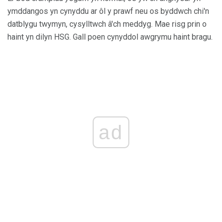
ymddangos yn cynyddu ar ôl y prawf neu os byddwch chi'n
datblygu twymyn, cysylltwch â'ch meddyg. Mae risg prin o
haint yn dilyn HSG. Gall poen cynyddol awgrymu haint bragu.
ad