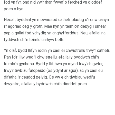
fod yn fyr, ond nid yw'r rhan fwyaf o ferched yn dioddef
poen o hyn.
Nesaf, byddant yn mewnosod cathetr plastig o'r enw canyn
i'r agoriad ceg y groth. Mae hyn yn teimlo'n debyg i smear
pap a gallai fod ychydig yn anghyfforddus. Neu, efallai na
fyddwch chi'n teimlo unrhyw beth.
Yn olaf, bydd llifyn ïodin yn cael ei chwistrellu trwy'r cathetr.
Pan fo'r lliw wedi'i chwistrellu, efallai y byddwch chi'n
teimlo'n gynhesu. Bydd y llif hwn yn mynd trwy'ch gwter,
trwy'r tiwbiau falopaidd (os ydynt ar agor), ac yn cael eu
difetha i'r ceudod pelvig. Os yw eich tiwbiau wedi'u
rhwystro, efallai y byddwch chi'n dioddef poen.