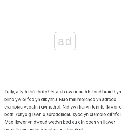
ad
Felly, a fydd hi'n brifo? Yr ateb gwirioneddol ond braidd yn
blino yw ei fod yn dibynnu. Mae rhai merched yn adrodd
crampiau ysgafn i gymedrol. Nid yw rhai yn teimlo llawer o
beth. Ychydig iawn o adroddiadau sydd yn crampio difrifol.
Mae llawer yn dweud wedyn bod eu ofn poen yn llawer
gwaeth nag unrhyw anghysur y teimlent.