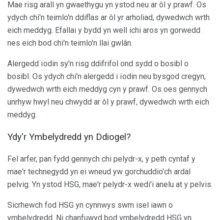
Mae risg arall yn gwaethygu yn ystod neu ar ôl y prawf. Os
ydych chi'n teimlo'n ddiflas ar ôl yr arholiad, dywedwch wrth
eich meddyg. Efallai y bydd yn well ichi aros yn gorwedd
nes eich bod chi'n teimlo'n llai gwlân.
Alergedd ïodin sy'n risg ddifrifol ond sydd o bosibl o
bosibl. Os ydych chi'n alergedd i ïodin neu bysgod cregyn,
dywedwch wrth eich meddyg cyn y prawf. Os oes gennych
unrhyw hwyl neu chwydd ar ôl y prawf, dywedwch wrth eich
meddyg.
Ydy'r Ymbelydredd yn Ddiogel?
Fel arfer, pan fydd gennych chi pelydr-x, y peth cyntaf y
mae'r technegydd yn ei wneud yw gorchuddio'ch ardal
pelvig. Yn ystod HSG, mae'r pelydr-x wedi'i anelu at y pelvis.
Sicrhewch fod HSG yn cynnwys swm isel iawn o
ymbelydredd. Ni chanfuwyd bod ymbelydredd HSG yn