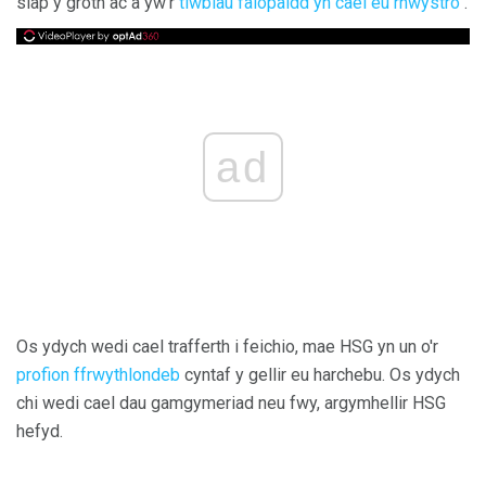
siâp y groth ac a yw'r
tiwbiau falopaidd yn cael eu rhwystro
.
ad
Os ydych wedi cael trafferth i feichio, mae HSG yn un o'r
profion ffrwythlondeb
cyntaf y gellir eu harchebu. Os ydych
chi wedi cael dau gamgymeriad neu fwy, argymhellir HSG
hefyd.