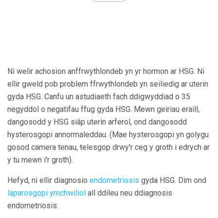
Ni welir achosion anffrwythlondeb yn yr hormon ar HSG. Ni
ellir gweld pob problem ffrwythlondeb yn seiliedig ar uterin
gyda HSG. Canfu un astudiaeth fach ddigwyddiad o 35
negyddol o negatifau ffug gyda HSG. Mewn geiriau eraill,
dangosodd y HSG siâp uterin arferol, ond dangosodd
hysterosgopi annormaleddau. (Mae hysterosgopi yn golygu
gosod camera tenau, telesgop drwy'r ceg y groth i edrych ar
y tu mewn i'r groth).
Hefyd, ni ellir diagnosio
endometriosis
gyda HSG. Dim ond
laparosgopi ymchwiliol
all ddileu neu ddiagnosis
endometriosis.