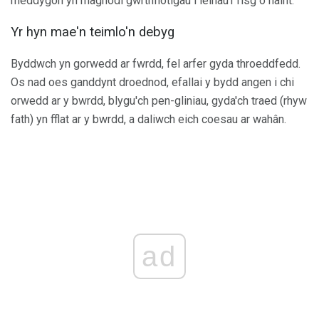
meddygon yn rhagnodi gwrthfiotigau i leihau'r risg o haint.
Yr hyn mae'n teimlo'n debyg
Byddwch yn gorwedd ar fwrdd, fel arfer gyda throeddfedd.
Os nad oes ganddynt droednod, efallai y bydd angen i chi
orwedd ar y bwrdd, blygu'ch pen-gliniau, gyda'ch traed (rhyw
fath) yn fflat ar y bwrdd, a daliwch eich coesau ar wahân.
ad