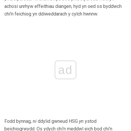
achosi unrhyw effeithiau diangen, hyd yn oed os byddwch
chi'n feichiog yn ddiweddarach y cylch hwnnw.
ad
Fodd bynnag,
ni
ddylid gwneud HSG
yn
ystod
beichiogrwydd. Os ydych chi'n meddwl eich bod chi'n