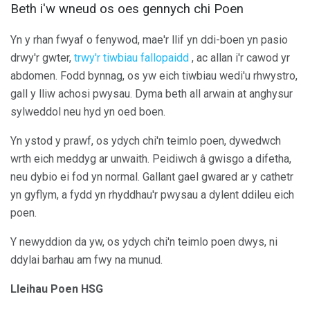
Beth i'w wneud os oes gennych chi Poen
Yn y rhan fwyaf o fenywod, mae'r llif yn ddi-boen yn pasio
drwy'r gwter,
trwy'r tiwbiau fallopaidd
, ac allan i'r cawod yr
abdomen. Fodd bynnag, os yw eich tiwbiau wedi'u rhwystro,
gall y lliw achosi pwysau. Dyma beth all arwain at anghysur
sylweddol neu hyd yn oed boen.
Yn ystod y prawf, os ydych chi'n teimlo poen, dywedwch
wrth eich meddyg ar unwaith. Peidiwch â gwisgo a difetha,
neu dybio ei fod yn normal. Gallant gael gwared ar y cathetr
yn gyflym, a fydd yn rhyddhau'r pwysau a dylent ddileu eich
poen.
Y newyddion da yw, os ydych chi'n teimlo poen dwys, ni
ddylai barhau am fwy na munud.
Lleihau Poen HSG