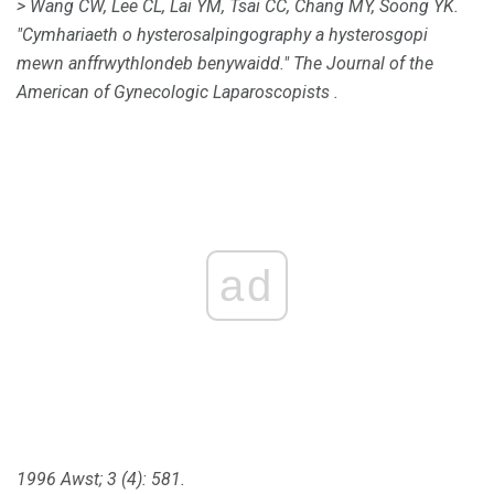
> Wang CW, Lee CL, Lai YM, Tsai CC, Chang MY, Soong YK.
"Cymhariaeth o hysterosalpingography a hysterosgopi
mewn anffrwythlondeb benywaidd."
The Journal of the
American of Gynecologic Laparoscopists
.
ad
1996 Awst;
3 (4): 581.