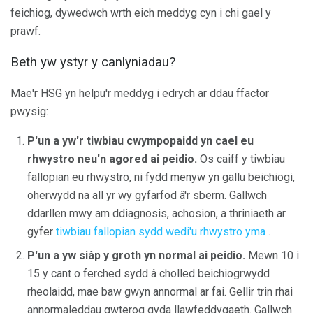
feichiog, dywedwch wrth eich meddyg cyn i chi gael y
prawf.
Beth yw ystyr y canlyniadau?
Mae'r HSG yn helpu'r meddyg i edrych ar ddau ffactor
pwysig:
P'un a yw'r tiwbiau cwympopaidd yn cael eu
rhwystro neu'n agored ai peidio.
Os caiff y tiwbiau
fallopian eu rhwystro, ni fydd menyw yn gallu beichiogi,
oherwydd na all yr wy gyfarfod â'r sberm. Gallwch
ddarllen mwy am ddiagnosis, achosion, a thriniaeth ar
gyfer
tiwbiau fallopian sydd wedi'u rhwystro yma
.
P'un a yw siâp y groth yn normal ai peidio.
Mewn 10 i
15 y cant o ferched sydd â cholled beichiogrwydd
rheolaidd, mae baw gwyn annormal ar fai. Gellir trin rhai
annormaleddau gwterog gyda llawfeddygaeth. Gallwch