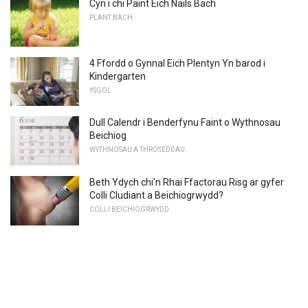
Cyn i chi Paint Eich Nails Bach
PLANT BACH
4 Ffordd o Gynnal Eich Plentyn Yn barod i
Kindergarten
YSGOL
Dull Calendr i Benderfynu Faint o Wythnosau
Beichiog
WYTHNOSAU A THROSEDDAU
Beth Ydych chi'n Rhai Ffactorau Risg ar gyfer
Colli Cludiant a Beichiogrwydd?
COLLI BEICHIOGRWYDD