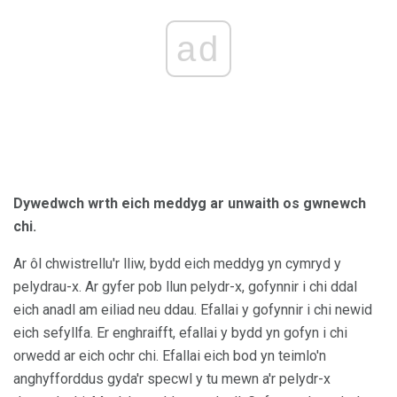
ad
Dywedwch wrth eich meddyg ar unwaith os gwnewch
chi.
Ar ôl chwistrellu'r lliw, bydd eich meddyg yn cymryd y
pelydrau-x. Ar gyfer pob llun pelydr-x, gofynnir i chi ddal
eich anadl am eiliad neu ddau. Efallai y gofynnir i chi newid
eich sefyllfa. Er enghraifft, efallai y bydd yn gofyn i chi
orwedd ar eich ochr chi. Efallai eich bod yn teimlo'n
anghyfforddus gyda'r specwl y tu mewn a'r pelydr-x