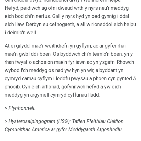
Hefyd, peidiwch ag ofni dweud wrth y nyrs neu'r meddyg
eich bod chi'n nerfus. Gall y nyrs hyd yn oed gynnig i ddal
eich llaw. Derbyn eu cefnogaeth, a all wirioneddol eich helpu
i deimlo'n well.
At ei gilydd, mae'r weithdrefn yn gyflym, ac ar gyfer rhai
mae'n gwbl ddi-boen. Os byddwch chi'n teimlo'n boen, yn y
rhan fwyaf o achosion mae'n fyr iawn ac yn ysgafn. Rhowch
wybod i'ch meddyg os nad yw hyn yn wir, a byddant yn
cymryd camau cyflym i leddfu pwysau a phoen cyn gynted ā
phosib. Cyn eich arholiad, gofynnwch hefyd a yw eich
meddyg yn argymell cymryd cyffuriau lladd.
> Ffynhonnell:
> Hysterosalpingogram (HSG): Taflen Ffeithiau Cleifion.
Cymdeithas America ar gyfer Meddygaeth Atgenhedlu.