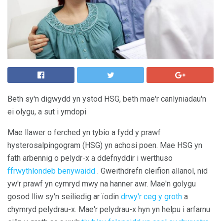
Beth sy'n digwydd yn ystod HSG, beth mae'r canlyniadau'n
ei olygu, a sut i ymdopi
Mae llawer o ferched yn tybio a fydd y prawf
hysterosalpingogram (HSG) yn achosi poen. Mae HSG yn
fath arbennig o pelydr-x a ddefnyddir i werthuso
ffrwythlondeb benywaidd
. Gweithdrefn cleifion allanol, nid
yw'r prawf yn cymryd mwy na hanner awr. Mae'n golygu
gosod lliw sy'n seiliedig ar ïodin
drwy'r ceg y groth
a
chymryd pelydrau-x. Mae'r pelydrau-x hyn yn helpu i arfarnu