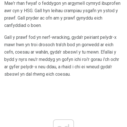
Mae'r rhan fwyaf o feddygon yn argymell cymryd ibuprofen
awr cyn y HSG. Gall hyn leihau crampiau ysgafn yn ystod y
prawf. Gall pryder ac ofn am y prawf gynyddu eich
canfyddiad o boen.
Gall y prawf fod yn nerf-wracking, gyda'r peiriant pelydr-x
mawr hwn yn troi drosoch tra'ch bod yn gorwedd ar eich
cefn, coesau ar wahân, gyda'r sbeswl y tu mewn. Efallai y
bydd y nyrs neu'r meddyg yn gofyn ichi roi'r gorau i'ch ochr
ar gyfer pelydr-x neu ddau, a rhaid i chi ei wneud gyda'r
sbeswl yn dal rhwng eich coesau.