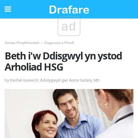
ad
Heriau Ffrwythlondeb
Diagnosis a Phrofi
Beth i'w Ddisgwyl yn ystod
Arholiad HSG
by Rachel Gurevich; Adolygwyd gan Anita Sadaty, MD