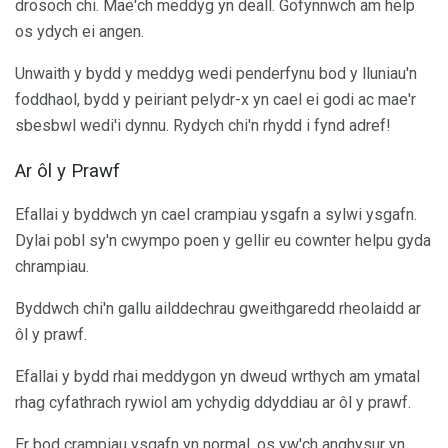
drosoch chi. Mae'ch meddyg yn deall. Gofynnwch am help
os ydych ei angen.
Unwaith y bydd y meddyg wedi penderfynu bod y lluniau'n
foddhaol, bydd y peiriant pelydr-x yn cael ei godi ac mae'r
sbesbwl wedi'i dynnu. Rydych chi'n rhydd i fynd adref!
Ar ôl y Prawf
Efallai y byddwch yn cael crampiau ysgafn a sylwi ysgafn.
Dylai pobl sy'n cwympo poen y gellir eu cownter helpu gyda
chrampiau.
Byddwch chi'n gallu ailddechrau gweithgaredd rheolaidd ar
ôl y prawf.
Efallai y bydd rhai meddygon yn dweud wrthych am ymatal
rhag cyfathrach rywiol am ychydig ddyddiau ar ôl y prawf.
Er bod crampiau ysgafn yn normal, os yw'ch anghysur yn