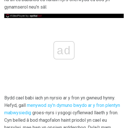
gynamserol neu'n sâl.
ad
Bydd cael babi iach yn nyrsio ar y fron yn gwneud hynny.
Hefyd, gall
menywod sy'n dymuno bwydo ar y fron plentyn
mabwysiedig
groes-nyrs i ysgogi cyflenwad llaeth y fron.
Cyn belled â bod rhagofalon haint priodol yn cael eu
harsylwi, mae hwn yn opsiwn ardderchog. Dylai'r mam