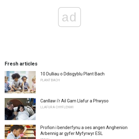
ad
Fresh articles
10 Dulliau o Ddisgyblu Plant Bach
PLANT BACH
Canllaw i'r Ail Gam Llafur a Phwyso
LLAFUR A CHYFLENWI
Profion i benderfynu a oes angen Anghenion
Arbennig ar gyfer Myfyrwyr ESL