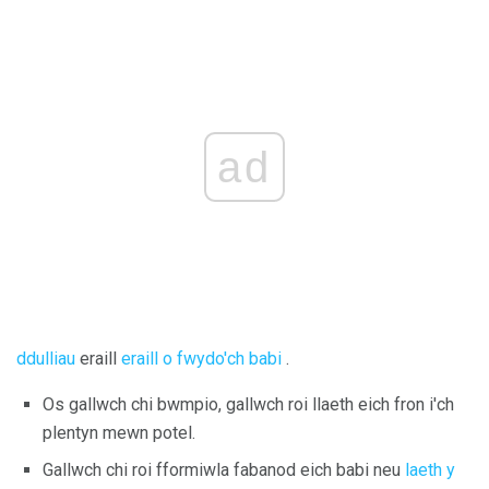
ad
ddulliau
eraill
eraill o fwydo'ch babi
.
Os gallwch chi bwmpio, gallwch roi llaeth eich fron i'ch
plentyn mewn potel.
Gallwch chi roi fformiwla fabanod eich babi neu
laeth y