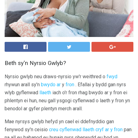
Beth sy'n Nyrsio Gwlyb?
Nyrsio gwlyb neu draws-nyrsio yw'r weithred o
fwyd
rhywun arall sy'n
bwydo ar
y
fron
. Efallai y bydd gan nyrs
wlyb gyflenwad
llaeth
iach o'r fron rhag bwydo ar y fron ei
phlentyn ei hun, neu gall ysgogi cyflenwad o laeth y fron yn
benodol ar gyfer plentyn merch arall.
Mae nyrsys gwlyb hefyd yn cael ei ddefnyddio gan
fenywod sy'n ceisio
creu cyflenwad llaeth cryf ar y fron
pan
na all eu babanod eu hunain nyrs oherwydd eu bod yn