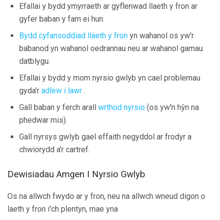
Efallai y bydd ymyrraeth ar gyflenwad llaeth y fron ar
gyfer baban y fam ei hun.
Bydd cyfansoddiad llaeth y fron
yn wahanol os yw'r
babanod yn wahanol oedrannau neu ar wahanol gamau
datblygu.
Efallai y bydd y mom nyrsio gwlyb yn cael problemau
gyda'r
adlew i lawr
.
Gall baban y ferch arall
wrthod nyrsio
(os yw'n hŷn na
phedwar mis).
Gall nyrsys gwlyb gael effaith negyddol ar frodyr a
chwiorydd a'r cartref.
Dewisiadau Amgen I Nyrsio Gwlyb
Os na allwch fwydo ar y fron, neu na allwch wneud digon o
laeth y fron i'ch plentyn, mae yna