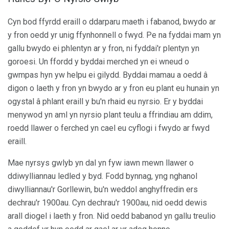
Cyn bod ffyrdd eraill o ddarparu maeth i fabanod, bwydo ar
y fron oedd yr unig ffynhonnell o fwyd. Pe na fyddai mam yn
gallu bwydo ei phlentyn ar y fron, ni fyddai'r plentyn yn
goroesi. Un ffordd y byddai merched yn ei wneud o
gwmpas hyn yw helpu ei gilydd. Byddai mamau a oedd â
digon o laeth y fron yn bwydo ar y fron eu plant eu hunain yn
ogystal â phlant eraill y bu'n rhaid eu nyrsio. Er y byddai
menywod yn aml yn nyrsio plant teulu a ffrindiau am ddim,
roedd llawer o ferched yn cael eu cyflogi i fwydo ar fwyd
eraill.
Mae nyrsys gwlyb yn dal yn fyw iawn mewn llawer o
ddiwylliannau ledled y byd. Fodd bynnag, yng nghanol
diwylliannau'r Gorllewin, bu'n weddol anghyffredin ers
dechrau'r 1900au. Cyn dechrau'r 1900au, nid oedd dewis
arall diogel i laeth y fron. Nid oedd babanod yn gallu treulio