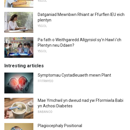
YSGOL
Datganiad Mewnbwn Rhiant ar Ffurflen IEU eich
plentyn
YSGOL
Pa fath o Weithgaredd Allgyrsiol sy'n Hawl i'ch
Plentyn neu Ddaen?
YSGOL
Intresting articles
Symptomau Cystadleuaeth mewn Plant
FFITRWYDD
Mae Ymchwil yn dweud nad yw Fformiwla Babi
yn Achosi Diabetes
BABANOD
Plagiocephaly Positional