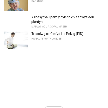
BABANOD
Y rhesymau pam y dylech chi fabwysiadu
plentyn
MABWYSIADU A GOFAL MAETH
Trosolwg o'r Clefyd Lid Pelvig (PID)
HERIAU FFRWYTHLONDEB