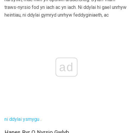
traws-nyrsio fod yn iach ac yn iach. Ni ddylai hi gael unrhyw
heintiau, ni ddylai gymryd unrhyw feddyginiaeth, ac
ad
ni
ddylai
ysmygu
.
Hanes Byr O Nyrsio Gwlyb