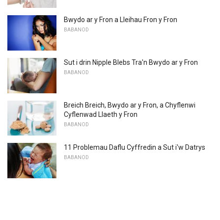
Bwydo ar y Fron a Lleihau Fron y Fron
BABANOD
Sut i drin Nipple Blebs Tra'n Bwydo ar y Fron
BABANOD
Breich Breich, Bwydo ar y Fron, a Chyflenwi
Cyflenwad Llaeth y Fron
BABANOD
11 Problemau Daflu Cyffredin a Sut i'w Datrys
BABANOD