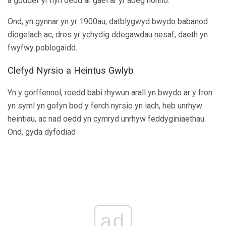
a goddef yr hyn oedd ar gael ar yr adeg honno.
Ond, yn gynnar yn yr 1900au, datblygwyd bwydo babanod
diogelach ac, dros yr ychydig ddegawdau nesaf, daeth yn
fwyfwy poblogaidd.
Clefyd Nyrsio a Heintus Gwlyb
Yn y gorffennol, roedd babi rhywun arall yn bwydo ar y fron
yn syml yn gofyn bod y ferch nyrsio yn iach, heb unrhyw
heintiau, ac nad oedd yn cymryd unrhyw feddyginiaethau.
Ond, gyda dyfodiad
ad