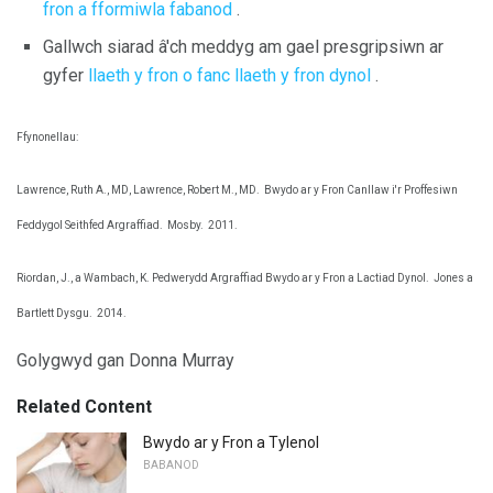
fron a fformiwla fabanod
.
Gallwch siarad â'ch meddyg am gael presgripsiwn ar
gyfer
llaeth y fron o fanc llaeth y fron dynol
.
Ffynonellau:
Lawrence, Ruth A., MD, Lawrence, Robert M., MD.
Bwydo ar y Fron Canllaw i'r Proffesiwn
Feddygol Seithfed Argraffiad.
Mosby.
2011.
Riordan, J., a Wambach, K. Pedwerydd Argraffiad Bwydo ar y Fron a Lactiad Dynol.
Jones a
Bartlett Dysgu.
2014.
Golygwyd gan Donna Murray
Related Content
Bwydo ar y Fron a Tylenol
BABANOD