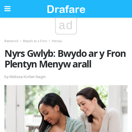
ad
Babanod
Bwydo ar y Fron
Heriau
Nyrs Gwlyb: Bwydo ar y Fron
Plentyn Menyw arall
by Melissa Kotlen Nagin