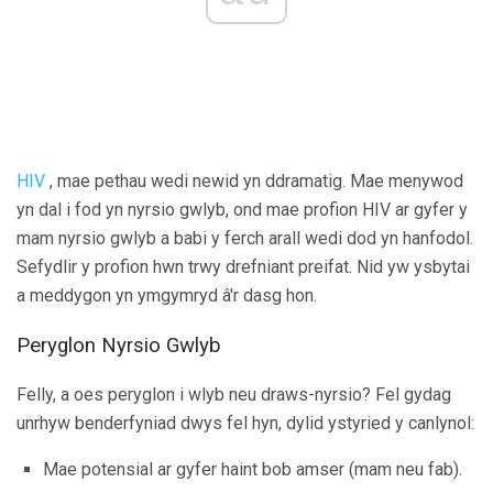
HIV
, mae pethau wedi newid yn ddramatig. Mae menywod
yn dal i fod yn nyrsio gwlyb, ond mae profion HIV ar gyfer y
mam nyrsio gwlyb a babi y ferch arall wedi dod yn hanfodol.
Sefydlir y profion hwn trwy drefniant preifat. Nid yw ysbytai
a meddygon yn ymgymryd â'r dasg hon.
Peryglon Nyrsio Gwlyb
Felly, a oes peryglon i wlyb neu draws-nyrsio? Fel gydag
unrhyw benderfyniad dwys fel hyn, dylid ystyried y canlynol:
Mae potensial ar gyfer haint bob amser (mam neu fab).