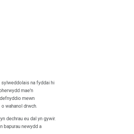
, sylweddolais na fyddai hi
s oherwydd mae'n
'w defnyddio mewn
s o wahanol drwch.
yn dechrau eu dal yn gywir.
en bapurau newydd a