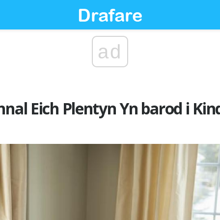
ad
nnal Eich Plentyn Yn barod i Ki