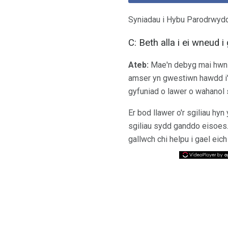
Syniadau i Hybu Parodrwydd
C: Beth alla i ei wneud 
Ateb:
Mae'n debyg mai hwn y
amser yn gwestiwn hawdd i
gyfuniad o lawer o wahanol
Er bod llawer o'r sgiliau hyn
sgiliau sydd ganddo eisoes
gallwch chi helpu i gael eich