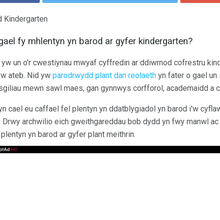
 Kindergarten
i gael fy mhlentyn yn barod ar gyfer kindergarten?
w un o'r cwestiynau mwyaf cyffredin ar ddiwrnod cofrestru kind
'w ateb. Nid yw
parodrwydd plant dan reolaeth
yn fater o gael un
 sgiliau mewn sawl maes, gan gynnwys corfforol, academaidd a 
 yn cael eu caffael fel plentyn yn ddatblygiadol yn barod i'w cyflaw
. Drwy archwilio eich gweithgareddau bob dydd yn fwy manwl a
 plentyn yn barod ar gyfer plant meithrin.