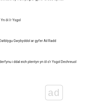
Yn ôl i'r Ysgol
r Datblygu Gwybyddol ar gyfer Ail Radd
derfynu i ddal eich plentyn yn ôl o'r Ysgol Dechreuol
ad