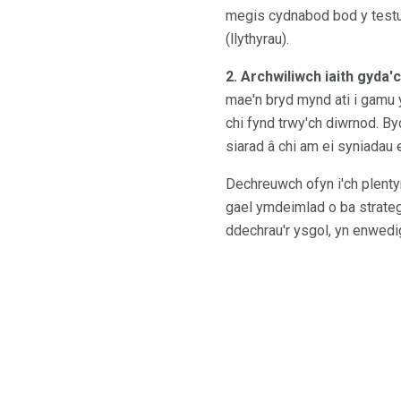
megis cydnabod bod y testun
(llythyrau).
2. Archwiliwch iaith gyda'c
mae'n bryd mynd ati i gamu 
chi fynd trwy'ch diwrnod. B
siarad â chi am ei syniadau 
Dechreuwch ofyn i'ch plentyn
gael ymdeimlad o ba strate
ddechrau'r ysgol, yn enwedi