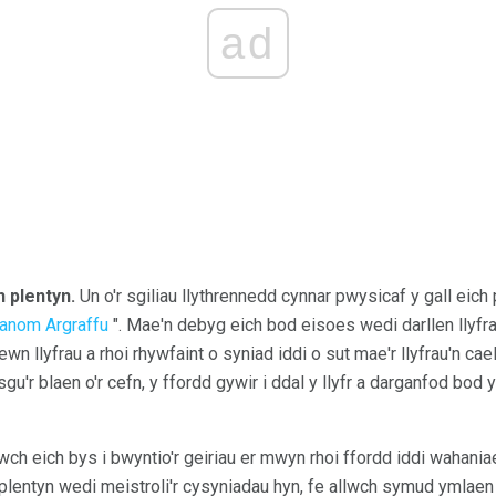
ad
h plentyn.
Un o'r sgiliau llythrennedd cynnar pwysicaf y gall eich
anom Argraffu
". Mae'n debyg eich bod eisoes wedi darllen llyfra
n llyfrau a rhoi rhywfaint o syniad iddi o sut mae'r llyfrau'n c
dysgu'r blaen o'r cefn, y ffordd gywir i ddal y llyfr a darganfod bod y
wch eich bys i bwyntio'r geiriau er mwyn rhoi ffordd iddi wahaniae
 plentyn wedi meistroli'r cysyniadau hyn, fe allwch symud ymlae