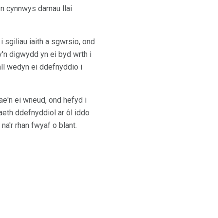
n cynnwys darnau llai
i sgiliau iaith a sgwrsio, ond
'n digwydd yn ei byd wrth i
ll wedyn ei ddefnyddio i
ae'n ei wneud, ond hefyd i
eth ddefnyddiol ar ôl iddo
a'r rhan fwyaf o blant.