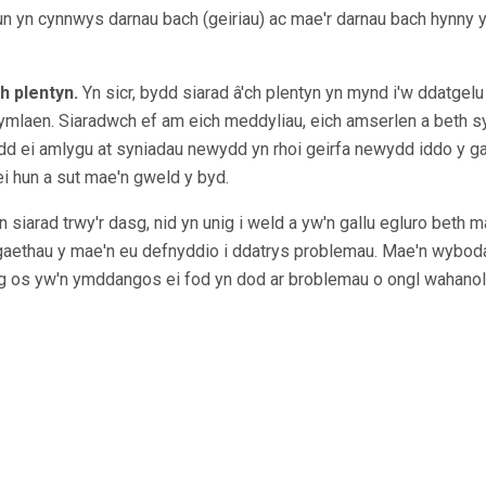
 yn cynnwys darnau bach (geiriau) ac mae'r darnau bach hynny y
h plentyn.
Yn sicr, bydd siarad â'ch plentyn yn mynd i'w ddatgelu 
ymlaen. Siaradwch ef am eich meddyliau, eich amserlen a beth sy
ydd ei amlygu at syniadau newydd yn rhoi geirfa newydd iddo y ga
ei hun a sut mae'n gweld y byd.
 siarad trwy'r dasg, nid yn unig i weld a yw'n gallu egluro beth m
gaethau y mae'n eu defnyddio i ddatrys problemau. Mae'n wyboda
g os yw'n ymddangos ei fod yn dod ar broblemau o ongl wahanol n