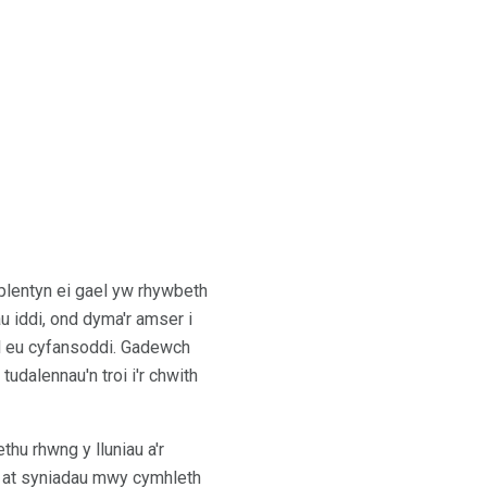
 plentyn ei gael yw rhywbeth
u iddi, ond dyma'r amser i
ael eu cyfansoddi. Gadewch
 tudalennau'n troi i'r chwith
thu rhwng y lluniau a'r
n at syniadau mwy cymhleth