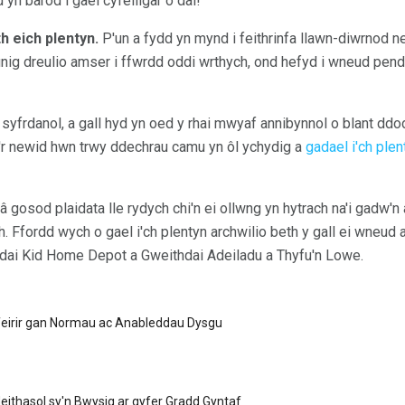
 yn barod i gael cyfeillgar o dai!
h eich plentyn.
P'un a fydd yn mynd i feithrinfa llawn-diwrnod 
 unig dreulio amser i ffwrdd oddi wrthych, ond hefyd i wneud pen
syfrdanol, a gall hyd yn oed y rhai mwyaf annibynnol o blant ddo
'r newid hwn trwy ddechrau camu yn ôl ychydig a
gadael i'ch ple
 gosod plaidata lle rydych chi'n ei ollwng yn hytrach na'i gadw'
. Ffordd wych o gael i'ch plentyn archwilio beth y gall ei wneud 
hdai Kid Home Depot a Gweithdai Adeiladu a Thyfu'n Lowe.
feirir gan Normau ac Anableddau Dysgu
eithasol sy'n Bwysig ar gyfer Gradd Gyntaf