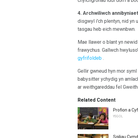
chylchgronau iddi dorri a bod
4. Archwiliwch annibyniaet
disgwyl i'ch plentyn, nid yn
tasgau heb eich mewnbwn.
Mae llawer o blant yn newid 
frawychus. Gallwch hwyluso
gyfrifoldeb
.
Gellir gwneud hyn mor syml â
babysitter ychydig yn amlach
ar weithgareddau fel Gweit
Related Content
Profion a Cy
YSGOL
Sgiliau Cymd