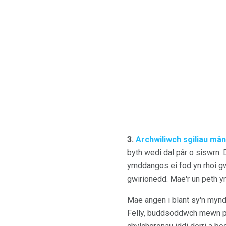
3.
Archwiliwch sgiliau mân
byth wedi dal pâr o siswrn.
ymddangos ei fod yn rhoi gw
gwirionedd. Mae'r un peth y
Mae angen i blant sy'n mynd 
Felly, buddsoddwch mewn pa