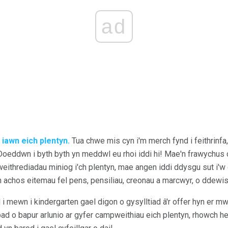
ad
 iawn eich plentyn.
Tua chwe mis cyn i'm merch fynd i feithrinfa
 Doeddwn i byth byth yn meddwl eu rhoi iddi hi! Mae'n frawychu
eithrediadau miniog i'ch plentyn, mae angen iddi ddysgu sut i
n achos eitemau fel pens, pensiliau, creonau a marcwyr, o ddewi
i mewn i kindergarten gael digon o gysylltiad â'r offer hyn er mw
d o bapur arlunio ar gyfer campweithiau eich plentyn, rhowch h