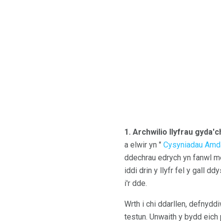
1. Archwilio llyfrau gyda'c
a elwir yn "
Cysyniadau Amd
ddechrau edrych yn fanwl mew
iddi drin y llyfr fel y gall d
i'r dde.
Wrth i chi ddarllen, defnyddi
testun. Unwaith y bydd eich