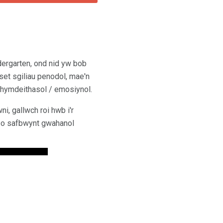
ergarten, ond nid yw bob
 set sgiliau penodol, mae'n
chymdeithasol / emosiynol.
ni, gallwch roi hwb i'r
c o safbwynt gwahanol