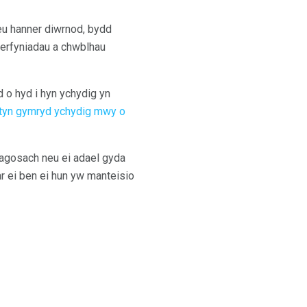
neu hanner diwrnod, bydd
derfyniadau a chwblhau
d o hyd i hyn ychydig yn
ntyn gymryd ychydig mwy o
n agosach neu ei adael gyda
ar ei ben ei hun yw manteisio