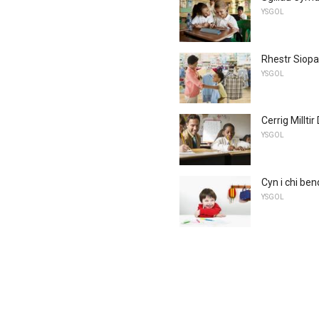
YSGOL
Rhestr Siopa 
YSGOL
Cerrig Millti
YSGOL
Cyn i chi ben
YSGOL