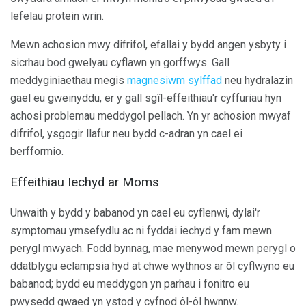
lefelau protein wrin.
Mewn achosion mwy difrifol, efallai y bydd angen ysbyty i
sicrhau bod gwelyau cyflawn yn gorffwys. Gall
meddyginiaethau megis
magnesiwm sylffad
neu hydralazin
gael eu gweinyddu, er y gall sgîl-effeithiau'r cyffuriau hyn
achosi problemau meddygol pellach. Yn yr achosion mwyaf
difrifol, ysgogir llafur neu bydd c-adran yn cael ei
berfformio.
Effeithiau Iechyd ar Moms
Unwaith y bydd y babanod yn cael eu cyflenwi, dylai'r
symptomau ymsefydlu ac ni fyddai iechyd y fam mewn
perygl mwyach. Fodd bynnag, mae menywod mewn perygl o
ddatblygu eclampsia hyd at chwe wythnos ar ôl cyflwyno eu
babanod; bydd eu meddygon yn parhau i fonitro eu
pwysedd gwaed yn ystod y cyfnod ôl-ôl hwnnw.