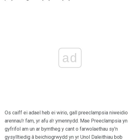
ad
Os caiff ei adael heb ei wirio, gall preeclampsia niweidio
arennau'r fam, yr afu a'r ymennydd. Mae Preeclampsia yn
gyfrifol am un ar bymtheg y cant o farwolaethau sy'n
gysylltiedig â beichiogrwydd yn yr Unol Daleithiau bob