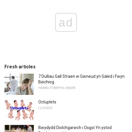
ad
Fresh articles
7 Dulliau Gall Straen ei Gwneud yn Galed i Fwyn
Beichiog
HERIAU FFRWYTHLONDEB
Octuplets
LLUOSOG
Bwydydd Diolchgarwch i Osgoi Yn ystod