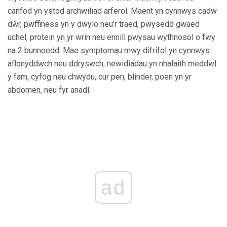
canfod yn ystod archwiliad arferol. Maent yn cynnwys cadw
dŵr, pwffiness yn y dwylo neu'r traed, pwysedd gwaed
uchel, protein yn yr wrin neu ennill pwysau wythnosol o fwy
na 2 bunnoedd. Mae symptomau mwy difrifol yn cynnwys:
aflonyddwch neu ddryswch, newidiadau yn nhalaith meddwl
y fam, cyfog neu chwydu, cur pen, blinder, poen yn yr
abdomen, neu fyr anadl.
ad