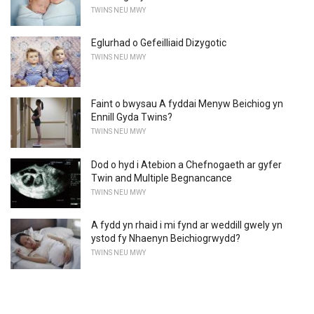
TWINS NEU MWY
Eglurhad o Gefeilliaid Dizygotic
TWINS NEU MWY
Faint o bwysau A fyddai Menyw Beichiog yn
Ennill Gyda Twins?
TWINS NEU MWY
Dod o hyd i Atebion a Chefnogaeth ar gyfer
Twin and Multiple Begnancance
TWINS NEU MWY
A fydd yn rhaid i mi fynd ar weddill gwely yn
ystod fy Nhaenyn Beichiogrwydd?
TWINS NEU MWY