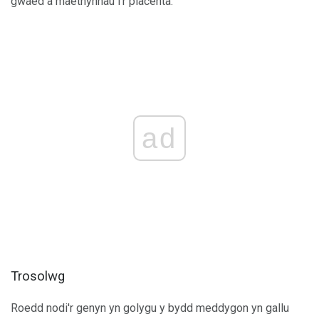
gwaed a maethynnau i'r placenta.
ad
Trosolwg
Roedd nodi'r genyn yn golygu y bydd meddygon yn gallu