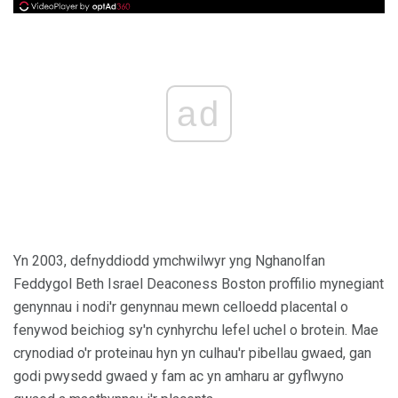
ad
Yn 2003, defnyddiodd ymchwilwyr yng Nghanolfan
Feddygol Beth Israel Deaconess Boston proffilio mynegiant
genynnau i nodi'r genynnau mewn celloedd placental o
fenywod beichiog sy'n cynhyrchu lefel uchel o brotein. Mae
crynodiad o'r proteinau hyn yn culhau'r pibellau gwaed, gan
godi pwysedd gwaed y fam ac yn amharu ar gyflwyno