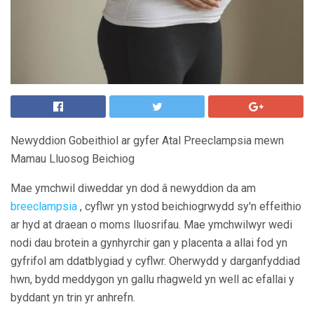
Newyddion Gobeithiol ar gyfer Atal Preeclampsia mewn
Mamau Lluosog Beichiog
Mae ymchwil diweddar yn dod â newyddion da am
breeclampsia
, cyflwr yn ystod beichiogrwydd sy'n effeithio
ar hyd at draean o moms lluosrifau. Mae ymchwilwyr wedi
nodi dau brotein a gynhyrchir gan y placenta a allai fod yn
gyfrifol am ddatblygiad y cyflwr. Oherwydd y darganfyddiad
hwn, bydd meddygon yn gallu rhagweld yn well ac efallai y
byddant yn trin yr anhrefn.