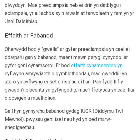
blwyddyn; Mae preeclampsia heb ei drin yn datblygu i
eclampsia, yr ail achos sy'n arwain at farwolaeth y fam yn yr
Unol Daleithiau.
Effaith ar Fabanod
Oherwydd bod y "gwella" ar gyfer preeclampsia yn cael ei
ddarparu gan y babanod, maent mewn perygl cynyddol ar
gyfer geni cynamserol. Er bod
effaith cynamserdeb yn
cyflwyno amrywiaeth o gymhlethdodau, mae gweddill yn
utero yn cyflwyno ei set o risgiau ei hun. Pan fydd llif y
gwaed i'r placenta yn gyfyngedig, mae'r ffetysau yn cael llai
o ocsigen a maetholion.
Gall hyn gynhyrchu babanod gydag IUGR (Diddymu Twf
Mewnol), pwysau geni isel neu hyd yn oed marw-
enedigaethau.