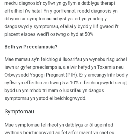
medru diagnosio'r cyflwr yn gyflym a datblygu therapi
effeithiol i'w hatal. Yn y gorffennol, roedd diagnosis yn
dibynnu ar symptomau anhysbys; erbyn yr adeg y
dangoswyd y symptomau, efallai y bydd y llif gwaed i'r
placent eisoes wedi'i ostwng o hyd at 50%.
Beth yw Preeclampsia?
Mae mamau sy'n feichiog â lluosrifau yn wynebu risg uchel
iawn ar gyfer preeclampsia, a elwir hefyd yn Toxemia neu
Orbwysedd Ysgogi Pregnant (PIH). Er y amcangyfrifir bod y
cyflwr yn effeithio ar rhwng 5 a 10% o feichiogrwydd sengl,
bydd un ym mhob tri mam o luosrifau yn dangos
symptomau yn ystod ei beichiogrwydd.
Symptomau
Mae symptomau fel rheol yn datblygu ar ôl ugeinfed
wythnos beichiogrwydd ac fel arfer maent yn cael eu