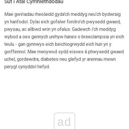
Sut i Atal Cymhlethdodau
Mae gwiriadau rheolaidd gyda'ch meddyg neu'ch bydwraig
yn hanfodol. Dylai eich gofalwr fonitro'ch pwysedd gwaed,
pwysau, ac allbwd wrin yn ofalus. Gadewch i'ch meddyg
wybod a oes gennych unrhyw hanes o breeclampsia yn eich
teulu - gan gynnwys eich beichiogrwydd eich hun yn y
gorffennol. Mae menywod sydd eisoes â phwysedd gwaed
uchel, gordewdra, diabetes neu glefyd yr arennau mewn
perygl cynyddol hefyd.
ad