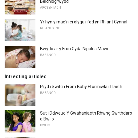
Beichiogrwydd
AROS YN IACH
Yr hyn y mae'n ei olygu i fod yn Rhiant Cynnal
RHIANT SENGL
Bwydo ar y Fron Gyda Nipples Mawr
BABANOD
Intresting articles
Pryd i Switch From Baby Fformiwla i Llaeth
BABANOD
Sut i Ddweud Y Gwahaniaeth Rhwng Gwrthdaro
a Bwlio
BWLIO