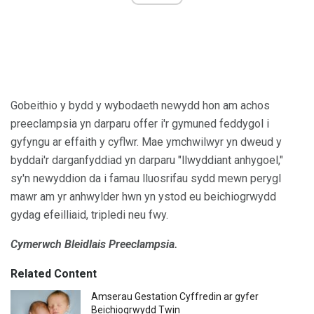
Gobeithio y bydd y wybodaeth newydd hon am achos
preeclampsia yn darparu offer i'r gymuned feddygol i
gyfyngu ar effaith y cyflwr. Mae ymchwilwyr yn dweud y
byddai'r darganfyddiad yn darparu "llwyddiant anhygoel,"
sy'n newyddion da i famau lluosrifau sydd mewn perygl
mawr am yr anhwylder hwn yn ystod eu beichiogrwydd
gydag efeilliaid, tripledi neu fwy.
Cymerwch Bleidlais Preeclampsia.
Related Content
Amserau Gestation Cyffredin ar gyfer
Beichiogrwydd Twin