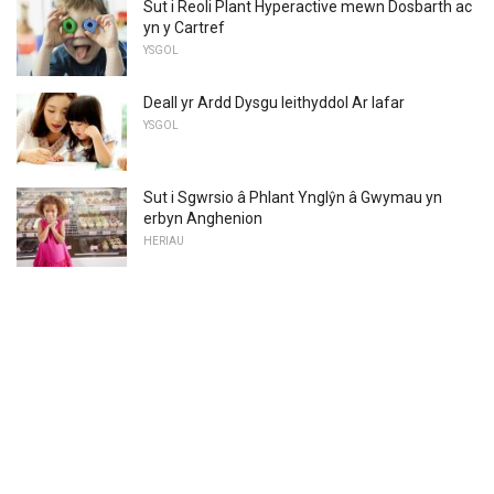
Sut i Reoli Plant Hyperactive mewn Dosbarth ac
yn y Cartref
YSGOL
Deall yr Ardd Dysgu Ieithyddol Ar lafar
YSGOL
Sut i Sgwrsio â Phlant Ynglŷn â Gwymau yn
erbyn Anghenion
HERIAU