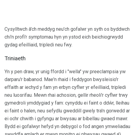
Cysylltwch â'ch meddyg neu'ch gofalwr yn syth os byddwch
chi'n profi'r symptomau hyn yn ystod eich beichiogrwydd
gydag efeilliaid, tripledi neu fwy.
Triniaeth
Yn y pen draw, yr unig ffordd i "wella" yw preeclampsia yw
darparu'r babanod. Mae'n rhaid i feddygon bwysleisio'r
effaith ar iechyd y fam yn erbyn cyflwr yr efeilliaid, tripledi
neu luosrifau. Mewn rhai achosion, gellir rheoli'r cyflwr trwy
gymedroli ymddygiad y fam: cynyddu ei faint o ddŵr, lleihau
ei faint o halen, neu sefydlu gweddill gwely tra'n gorwedd ar
ei ochr chwith i gyfyngu ar bwysau ar bibellau gwaed mawr.
Bydd ei gofalwyr hefyd yn debygol o fod angen ymweliadau
swyddfa amlach er mwyn monitro ei phwysau gwaed a'i