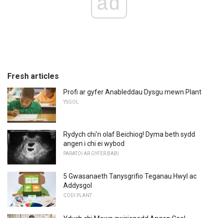
ad
Fresh articles
Profi ar gyfer Anableddau Dysgu mewn Plant
YSGOL
Rydych chi'n olaf Beichiog! Dyma beth sydd
angen i chi ei wybod
PARATOI AR GYFER BABI
5 Gwasanaeth Tanysgrifio Teganau Hwyl ac
Addysgol
CODI PLANT