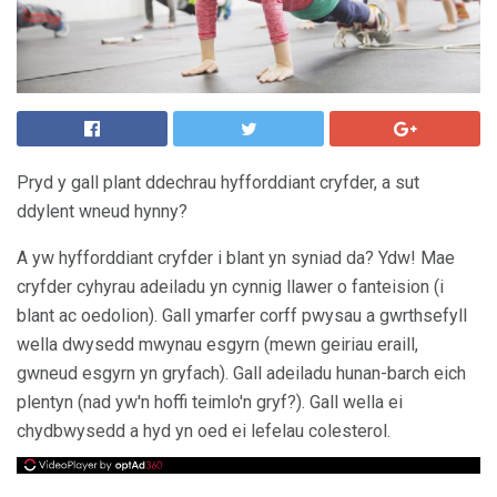
Pryd y gall plant ddechrau hyfforddiant cryfder, a sut
ddylent wneud hynny?
A yw hyfforddiant cryfder i blant yn syniad da? Ydw! Mae
cryfder cyhyrau adeiladu yn cynnig llawer o fanteision (i
blant ac oedolion). Gall ymarfer corff pwysau a gwrthsefyll
wella dwysedd mwynau esgyrn (mewn geiriau eraill,
gwneud esgyrn yn gryfach). Gall adeiladu hunan-barch eich
plentyn (nad yw'n hoffi teimlo'n gryf?). Gall wella ei
chydbwysedd a hyd yn oed ei lefelau colesterol.