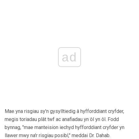
ad
Mae yna risgiau sy'n gysylltiedig â hyfforddiant cryfder,
megis toriadau plât twf ac anafiadau yn ôl yn ôl. Fodd
bynnag, "mae manteision iechyd hyfforddiant cryfder yn
llawer mwy na'r risgiau posibl," meddai Dr. Dahab.