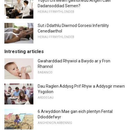
Ydych chi Mewn gwirionedd Angen Cael
Dadansoddiad Semen?
HERIAU FFRWYTHLONDEB
Sut i Ddathlu Diwrnod Goroesi Infertility
Cenedlaethol
HERIAU FFRWYTHLONDEB
Intresting articles
Gwaharddiad Rhywiol a Bwydo ar y Fron
Rhannol
BABANOD
Dau Raglen Addysg Prif Rhyw a Addysgir mewn
Ysgolion
ARDDEGAU
6 Arwyddion Mae gan eich plentyn Fental
Ddioddefwyr
ANGHENION ARBENNIG