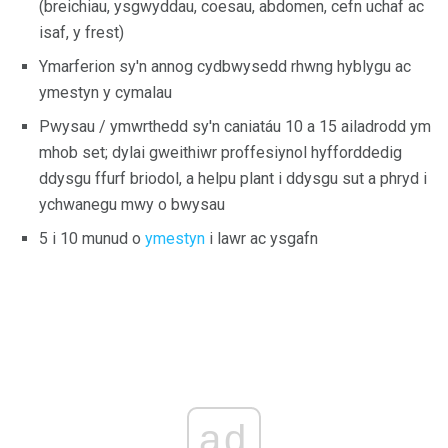
(breichiau, ysgwyddau, coesau, abdomen, cefn uchaf ac
isaf, y frest)
Ymarferion sy'n annog cydbwysedd rhwng hyblygu ac
ymestyn y cymalau
Pwysau / ymwrthedd sy'n caniatáu 10 a 15 ailadrodd ym
mhob set; dylai gweithiwr proffesiynol hyfforddedig
ddysgu ffurf briodol, a helpu plant i ddysgu sut a phryd i
ychwanegu mwy o bwysau
5 i 10 munud o
ymestyn
i lawr ac ysgafn
ad