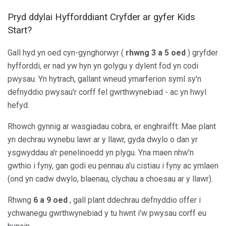
Pryd ddylai Hyfforddiant Cryfder ar gyfer Kids
Start?
Gall hyd yn oed cyn-gynghorwyr (
rhwng 3 a 5 oed
) gryfder
hyfforddi, er nad yw hyn yn golygu y dylent fod yn codi
pwysau. Yn hytrach, gallant wneud ymarferion syml sy'n
defnyddio pwysau'r corff fel gwrthwynebiad - ac yn hwyl
hefyd.
Rhowch gynnig ar wasgiadau cobra, er enghraifft: Mae plant
yn dechrau wynebu lawr ar y llawr, gyda dwylo o dan yr
ysgwyddau a'r penelinoedd yn plygu. Yna maen nhw'n
gwthio i fyny, gan godi eu pennau a'u cistiau i fyny ac ymlaen
(ond yn cadw dwylo, blaenau, clychau a choesau ar y llawr).
Rhwng
6 a 9 oed
, gall plant ddechrau defnyddio offer i
ychwanegu gwrthwynebiad y tu hwnt i'w pwysau corff eu