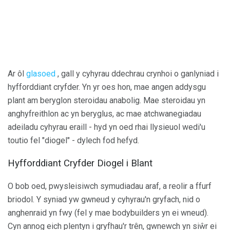
Ar ôl
glasoed
, gall y cyhyrau ddechrau crynhoi o ganlyniad i
hyfforddiant cryfder. Yn yr oes hon, mae angen addysgu
plant am beryglon steroidau anabolig. Mae steroidau yn
anghyfreithlon ac yn beryglus, ac mae atchwanegiadau
adeiladu cyhyrau eraill - hyd yn oed rhai llysieuol wedi'u
toutio fel "diogel" - dylech fod hefyd.
Hyfforddiant Cryfder Diogel i Blant
O bob oed, pwysleisiwch symudiadau araf, a reolir a ffurf
briodol. Y syniad yw gwneud y cyhyrau'n gryfach, nid o
anghenraid yn fwy (fel y mae bodybuilders yn ei wneud).
Cyn annog eich plentyn i gryfhau'r trên, gwnewch yn siŵr ei