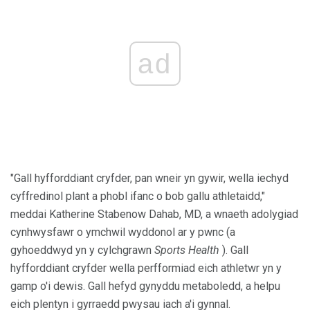
ad
"Gall hyfforddiant cryfder, pan wneir yn gywir, wella iechyd
cyffredinol plant a phobl ifanc o bob gallu athletaidd,"
meddai Katherine Stabenow Dahab, MD, a wnaeth adolygiad
cynhwysfawr o ymchwil wyddonol ar y pwnc (a
gyhoeddwyd yn y cylchgrawn
Sports Health
). Gall
hyfforddiant cryfder wella perfformiad eich athletwr yn y
gamp o'i dewis. Gall hefyd gynyddu metaboledd, a helpu
eich plentyn i gyrraedd pwysau iach a'i gynnal.