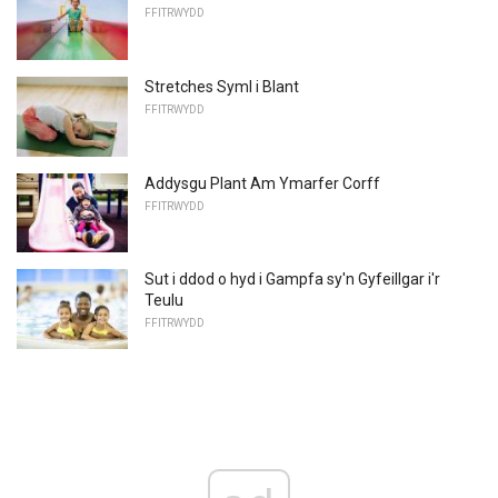
FFITRWYDD
Stretches Syml i Blant
FFITRWYDD
Addysgu Plant Am Ymarfer Corff
FFITRWYDD
Sut i ddod o hyd i Gampfa sy'n Gyfeillgar i'r
Teulu
FFITRWYDD