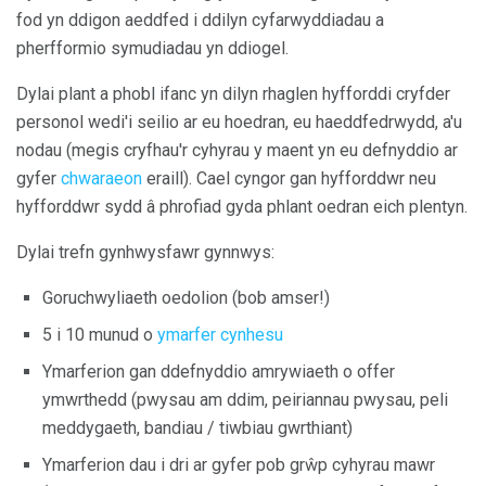
fod yn ddigon aeddfed i ddilyn cyfarwyddiadau a
pherfformio symudiadau yn ddiogel.
Dylai plant a phobl ifanc yn dilyn rhaglen hyfforddi cryfder
personol wedi'i seilio ar eu hoedran, eu haeddfedrwydd, a'u
nodau (megis cryfhau'r cyhyrau y maent yn eu defnyddio ar
gyfer
chwaraeon
eraill). Cael cyngor gan hyfforddwr neu
hyfforddwr sydd â phrofiad gyda phlant oedran eich plentyn.
Dylai trefn gynhwysfawr gynnwys:
Goruchwyliaeth oedolion (bob amser!)
5 i 10 munud o
ymarfer cynhesu
Ymarferion gan ddefnyddio amrywiaeth o offer
ymwrthedd (pwysau am ddim, peiriannau pwysau, peli
meddygaeth, bandiau / tiwbiau gwrthiant)
Ymarferion dau i dri ar gyfer pob grŵp cyhyrau mawr