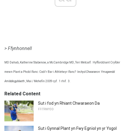
> Ffynhonnell
MD Dahab, Katherine Stabenow, a McCambridge MD, Teri Metcalf.
Hyfforddiant Cryfder
mewn Plant a Phobl Ifanc: Codi'r Bar i Athletwyr Ifanc?
Iechyd Chwaraeon: Ymagwedd
Amlddisgyblaeth
, Mai / Mehefin 2009 cyf.
1 rhif.
3.
Related Content
Sut i fod yn Rhiant Chwaraeon Da
FFITRWYDD
Sut i Gynnal Plant yn Fwy Egnïol yn yr Ysgol