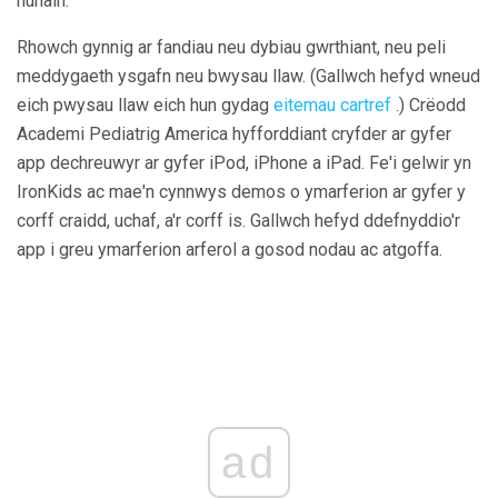
hunain.
Rhowch gynnig ar fandiau neu dybiau gwrthiant, neu peli
meddygaeth ysgafn neu bwysau llaw. (Gallwch hefyd wneud
eich pwysau llaw eich hun gydag
eitemau cartref
.) Crëodd
Academi Pediatrig America hyfforddiant cryfder ar gyfer
app dechreuwyr ar gyfer iPod, iPhone a iPad. Fe'i gelwir yn
IronKids ac mae'n cynnwys demos o ymarferion ar gyfer y
corff craidd, uchaf, a'r corff is. Gallwch hefyd ddefnyddio'r
app i greu ymarferion arferol a gosod nodau ac atgoffa.
ad