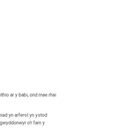
hio ar y babi, ond mae rhai
iad yn arferol yn ystod
 gwyddonwyr o'r farn y