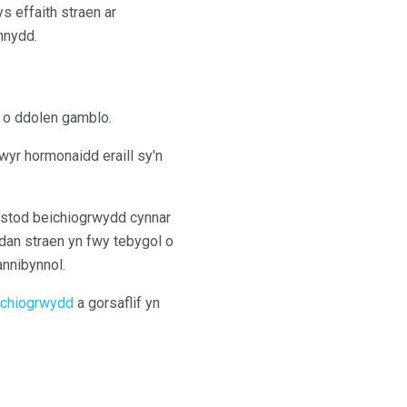
s effaith straen ar
nnydd.
h o ddolen gamblo.
yr hormonaidd eraill sy'n
ystod beichiogrwydd cynnar
dan straen yn fwy tebygol o
annibynnol.
ichiogrwydd
a gorsaflif yn