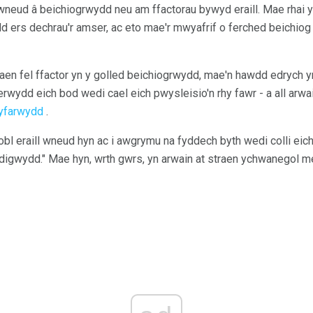
neud â beichiogrwydd neu am ffactorau bywyd eraill. Mae rhai 
 ers dechrau'r amser, ac eto mae'r mwyafrif o ferched beichiog 
en fel ffactor yn y golled beichiogrwydd, mae'n hawdd edrych yn 
wydd eich bod wedi cael eich pwysleisio'n rhy fawr - a all arwai
yfarwydd
.
bl eraill wneud hyn ac i awgrymu na fyddech byth wedi colli eic
ddigwydd." Mae hyn, wrth gwrs, yn arwain at straen ychwanegol m