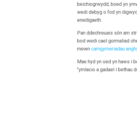
beichiogrwydd, boed yn ymw
wedi debyg o fod yn digwydd
enedigaeth.
Pan ddechreuais sôn am stra
bod wedi cael gormaliad oher
mewn
camgymeriadau angh
Mae hyd yn oed yn haws i bo
"ymlacio a gadael i bethau 