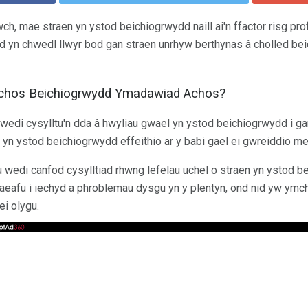
h, mae straen yn ystod beichiogrwydd naill ai'n ffactor risg pro
d yn chwedl llwyr bod gan straen unrhyw berthynas â cholled be
 Achos Beichiogrwydd Ymadawiad Achos?
edi cysylltu'n dda â hwyliau gwael yn ystod beichiogrwydd i ga
aen yn ystod beichiogrwydd effeithio ar y babi gael ei gwreiddio
wedi canfod cysylltiad rhwng lefelau uchel o straen yn ystod be
aeafu i iechyd a phroblemau dysgu yn y plentyn, ond nid yw ymchw
ei olygu.