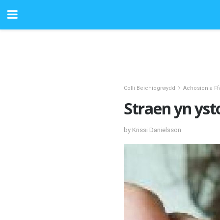
Colli Beichiogrwydd
Achosion a Ff
Straen yn ys
by Krissi Danielsson