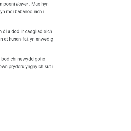
yn poeni
llawer
. Mae hyn
yn rhoi babanod iach i
ôl a dod i'r casgliad eich
n at hunan-fai, yn enwedig
h bod chi newydd gofio
ewn pryderu ynghylch sut i