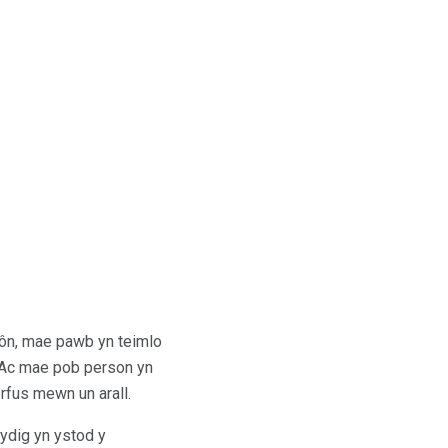
bôn, mae pawb yn teimlo
. Ac mae pob person yn
rfus mewn un arall.
ydig yn ystod y