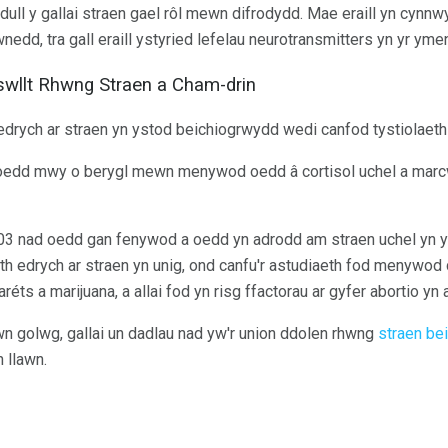
dull y gallai straen gael rôl mewn difrodydd. Mae eraill yn cynnwy
dd, tra gall eraill ystyried lefelau neurotransmitters yn yr yme
yswllt Rhwng Straen a Cham-drin
edrych ar straen yn ystod beichiogrwydd wedi canfod tystiolaet
oedd mwy o berygl mewn menywod oedd â cortisol uchel a marcw
2003 nad oedd gan fenywod a oedd yn adrodd am straen uchel yn 
th edrych ar straen yn unig, ond canfu'r astudiaeth fod menywod 
réts a marijuana, a allai fod yn risg ffactorau ar gyfer abortio yn 
n golwg, gallai un dadlau nad yw'r union ddolen rhwng
straen be
n llawn.