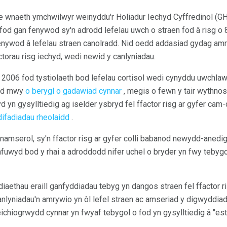
e wnaeth ymchwilwyr weinyddu'r Holiadur Iechyd Cyffredinol (GH
od gan fenywod sy'n adrodd lefelau uwch o straen fod â risg o 
nywod â lefelau straen canolradd. Nid oedd addasiad gydag amryw
torau risg iechyd, wedi newid y canlyniadau.
 2006 fod tystiolaeth bod lefelau cortisol wedi cynyddu uwchlaw'
bod mwy
o berygl o gadawiad cynnar
, megis o fewn y tair wythnos 
yn gysylltiedig ag iselder ysbryd fel ffactor risg ar gyfer cam-
ifadiadau rheolaidd
.
namserol, sy'n ffactor risg ar gyfer colli babanod newydd-anedig
fuwyd bod y rhai a adroddodd nifer uchel o bryder yn fwy tebygo
diaethau eraill ganfyddiadau tebyg yn dangos straen fel ffactor ri
anlyniadau'n amrywio yn ôl lefel straen ac amseriad y digwyddiad
ichiogrwydd cynnar yn fwyaf tebygol o fod yn gysylltiedig â "est