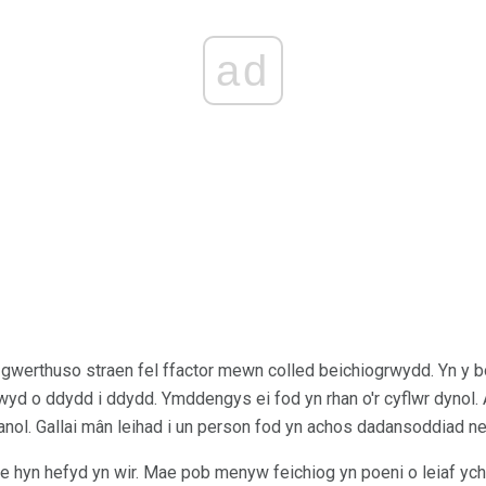
ad
 gwerthuso straen fel ffactor mewn colled beichiogrwydd. Yn y 
yd o ddydd i ddydd. Ymddengys ei fod yn rhan o'r cyflwr dynol
anol. Gallai mân leihad i un person fod yn achos dadansoddiad ne
 hyn hefyd yn wir. Mae pob menyw feichiog yn poeni o leiaf ych