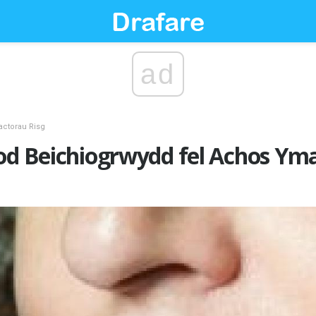
ad
actorau Risg
tod Beichiogrwydd fel Achos Y