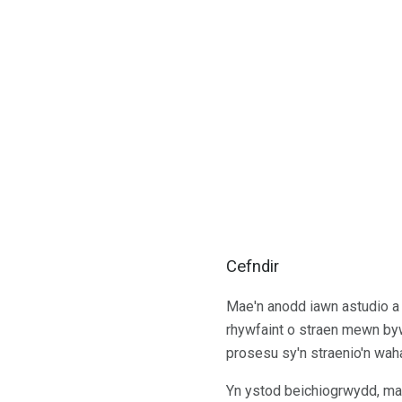
Cefndir
Mae'n anodd iawn astudio a
rhywfaint o straen mewn byw
prosesu sy'n straenio'n wah
Yn ystod beichiogrwydd, mae