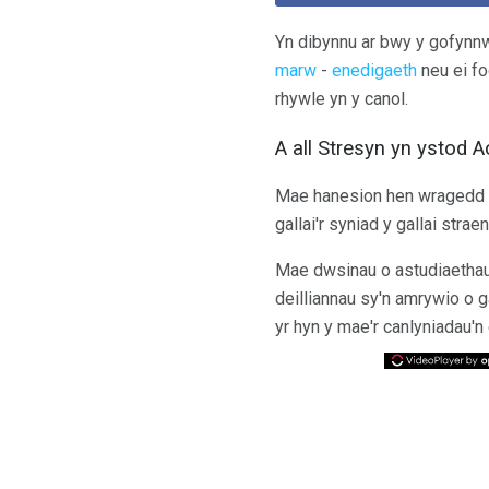
Yn dibynnu ar bwy y gofynnwc
marw
-
enedigaeth
neu ei fo
rhywle yn y canol.
A all Stresyn yn ystod
Mae hanesion hen wragedd w
gallai'r syniad y gallai str
Mae dwsinau o astudiaethau 
deilliannau sy'n amrywio o g
yr hyn y mae'r canlyniadau'n 