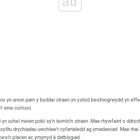
ad
 yn union pam y byddai straen yn ystod beichiogrwydd yn effeit
r enw cortisol.
 yn uchel mewn pobl sy'n teimlo'n straen. Mae rhywfaint o ddrych
sylltu drychiadau uwchlaw'r cyfartaledd ag ymadawiad. Mae rhai
roesi'r placen ac ymyrryd â datblygiad.