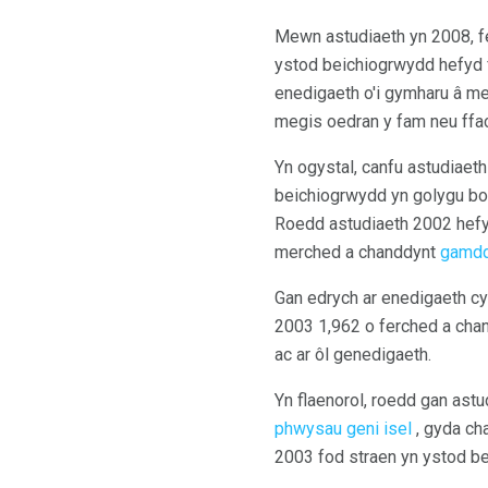
Mewn astudiaeth yn 2008, f
ystod beichiogrwydd hefyd f
enedigaeth o'i gymharu â me
megis oedran y fam neu ffac
Yn ogystal, canfu astudiaeth
beichiogrwydd yn golygu 
Roedd astudiaeth 2002 hefyd 
merched a chanddynt
gamdd
Gan edrych ar enedigaeth cy
2003 1,962 o ferched a chan
ac ar ôl genedigaeth.
Yn flaenorol, roedd gan astu
phwysau geni isel
, gyda ch
2003 fod straen yn ystod be