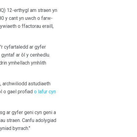
Q) 12-erthygl am straen yn
80 y cant yn uwch o farw-
iaeth o ffactorau eraill,
r cyfartaledd ar gyfer
gyntaf ar ôl y cenhedlu.
drin ymhellach ymhlith
, archwiliodd astudiaeth
l o gael profiad
o lafur cyn
sg ar gyfer geni cyn geni a
au straen. Canfu adolygiad
yniad byrrach."