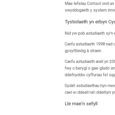
Mae lefelau Cortisol ond un 
swyddogaeth y system imiwne
Tystiolaeth yn erbyn C
Nid yw pob astudiaeth sy'n 
Canfu astudiaeth 1998 nad 
gysylltiedig â straen.
Canfu astudiaeth arall yn 
fwy o berygl o gae-gludo wr
ddefnyddio cyffuriau fel siga
Gyda'r astudiaethau hyn mew
cael ei ddeall na'i dderbyn y
Lle mae'n sefyll