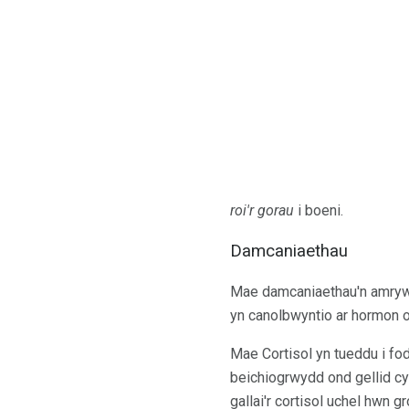
roi'r gorau
i boeni.
Damcaniaethau
Mae damcaniaethau'n amrywio
yn canolbwyntio ar hormon o'
Mae Cortisol yn tueddu i fod
beichiogrwydd ond gellid cy
gallai'r cortisol uchel hwn g