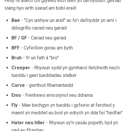
Felly fe allech chi glywed eich teen yn defnyddio'r geiriau
slang hyn wrth siarad am bobl eraill:
Bae
- "Cyn unrhyw un arall" ac fe'i defnyddir yn aml i
ddisgrifio cariad neu gariad
BF / GF
- Cariad neu gariad
BFF
- Cyfeillion gorau am byth
Bruh
- Yr un fath â "bro"
Creeper
- Rhywun sydd yn gymharol lletchwith neu'n
tueddu i gael tueddiadau stalker
Curve
- gwrthod Rhamantaidd
Emo
- Frenhines emosiynol neu ddrama
Fly
- Mae bechgyn yn tueddu i gyfeirio at ferched y
maent yn meddwl eu bod yn edrych yn dda fel "hedfan"
Hater neu h8er
- Rhywun sy'n casáu popeth, hyd yn
oed eu ffrindiau