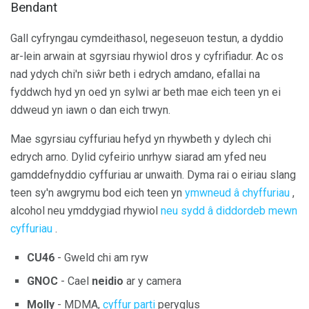
Bendant
Gall cyfryngau cymdeithasol, negeseuon testun, a dyddio
ar-lein arwain at sgyrsiau rhywiol dros y cyfrifiadur. Ac os
nad ydych chi'n siŵr beth i edrych amdano, efallai na
fyddwch hyd yn oed yn sylwi ar beth mae eich teen yn ei
ddweud yn iawn o dan eich trwyn.
Mae sgyrsiau cyffuriau hefyd yn rhywbeth y dylech chi
edrych arno. Dylid cyfeirio unrhyw siarad am yfed neu
gamddefnyddio cyffuriau ar unwaith. Dyma rai o eiriau slang
teen sy'n awgrymu bod eich teen yn
ymwneud â chyffuriau
,
alcohol neu ymddygiad rhywiol
neu sydd â diddordeb mewn
cyffuriau
.
CU46
- Gweld chi am ryw
GNOC
- Cael
neidio
ar y camera
Molly
- MDMA,
cyffur parti
peryglus