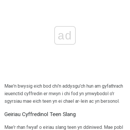
ad
Mae'n bwysig eich bod chi'n addysgu'ch hun am gyfathrach
ieuenctid cyffredin er mwyn i chi fod yn ymwybodol o'r
sgyrsiau mae eich teen yn ei chael ar-lein ac yn bersonol.
Geiriau Cyffredinol Teen Slang
Mae'r rhan fwyaf o eiriau slang teen yn ddiniwed. Mae pobl