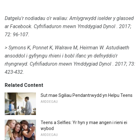
Datgelu'r nodiadau o'r waliau: Amlygrwydd iselder y glasoed
ar Facebook.
Cyfrifiaduron mewn Ymddygiad Dynol
.
2017;
72: 96-107.
> Symons K, Ponnet K, Walrave M, Heirman W. Astudiaeth
ansoddol i gyfryngu rhieni i bobl ifanc yn defnyddio'r
rhyngrwyd.
Cyfrifiaduron mewn Ymddygiad Dynol
.
2017; 73:
423-432.
Related Content
Sut mae Sgiliau Pendantrwydd yn Helpu Teens
ARDDEGAU
Teens a Selfies: Yr hyn y mae angen i rieni ei
wybod
ARDDEGAU