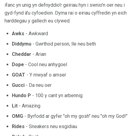
ifanc yn unig yn defnyddio'r geiriau hyn i swnio'n oer neu i
gyd-fynd â'u cyfoedion. Dyma rai o eiriau cyffredin yn eich
harddegau y gallech eu clywed:
Awks
- Awkward
Diddymu
- Gwrthod person, lle neu beth
Cheddar
- Arian
Dope
- Cool neu anhygoel
GOAT
- Y mwyaf o amser
Gucci
- Da neu oer
Hundo P
- 100 y cant yn arbennig
Lit
- Amazing
OMG
- Byrfodd ar gyfer "oh my gosh" neu "oh my God!"
Rides
- Sneakers neu esgidiau