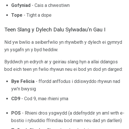
Gofyniad
- Cais a chwestiwn
Tope
- Tight a dope
Teen Slang y Dylech Dalu Sylwadau'n Gau I
Nid yw bwlio a seiberfwlio yn rhywbeth y dylech ei gymryd
yn ysgafn yn y byd heddiw.
Byddwch yn edrych ar y geiriau slang hyn a allai ddangos
bod eich teen yn fwlio rhywun neu ei bod yn dod yn darged:
Bye Felicia
- ffordd anffodus i ddiswyddo rhywun nad
yw'n bwysig
CD9
- Cod 9, mae rhieni yma
POS
- Rhieni dros ysgwydd (a ddefnyddir yn aml wrth e-
bostio i rybuddio ffrindiau bod mam neu dad yn darllen)