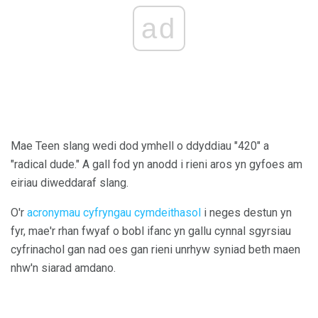
ad
Mae Teen slang wedi dod ymhell o ddyddiau "420" a
"radical dude." A gall fod yn anodd i rieni aros yn gyfoes am
eiriau diweddaraf slang.
O'r
acronymau cyfryngau cymdeithasol
i neges destun yn
fyr, mae'r rhan fwyaf o bobl ifanc yn gallu cynnal sgyrsiau
cyfrinachol gan nad oes gan rieni unrhyw syniad beth maen
nhw'n siarad amdano.