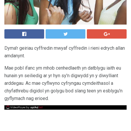
Dyma'r geiriau cyffredin mwyaf cyffredin i rieni edrych allan
amdanynt.
Mae pobl ifanc ym mhob cenhedlaeth yn datblygu iaith eu
hunain yn seiliedig ar yr hyn sy'n digwydd yn y diwylliant
arddegau. Ac mae cyflwyno cyfryngau cymdeithasol a
chyfathrebu digidol yn golygu bod slang teen yn esblygu'n
gyflymach nag erioed.