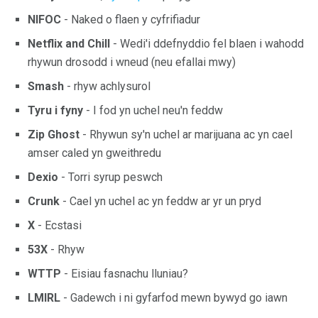
NIFOC
- Naked o flaen y cyfrifiadur
Netflix and Chill
- Wedi'i ddefnyddio fel blaen i wahodd
rhywun drosodd i wneud (neu efallai mwy)
Smash
- rhyw achlysurol
Tyru i fyny
- I fod yn uchel neu'n feddw
Zip Ghost
- Rhywun sy'n uchel ar marijuana ac yn cael
amser caled yn gweithredu
Dexio
- Torri syrup peswch
Crunk
- Cael yn uchel ac yn feddw ​​ar yr un pryd
X
- Ecstasi
53X
- Rhyw
WTTP
- Eisiau fasnachu lluniau?
LMIRL
- Gadewch i ni gyfarfod mewn bywyd go iawn