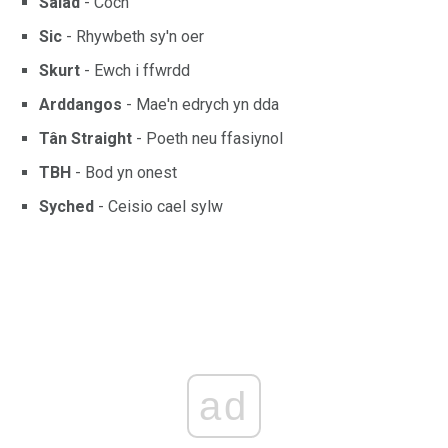
Salad
- Coch
Sic
- Rhywbeth sy'n oer
Skurt
- Ewch i ffwrdd
Arddangos
- Mae'n edrych yn dda
Tân Straight
- Poeth neu ffasiynol
TBH
- Bod yn onest
Syched
- Ceisio cael sylw
ad