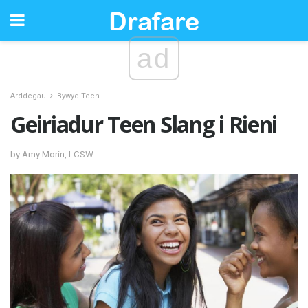
ad
Arddegau
Bywyd Teen
Geiriadur Teen Slang i Rieni
by Amy Morin, LCSW