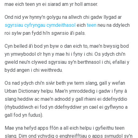
mae eich teen yn ei siarad am yr holl amser.
Ond nid yw hynny'n golygu na allwch chi gadw llygad ar
sgyrsiau cyfryngau cymdeithasol
eich
teen
neu na ddylech
roi sylw pan fydd hi'n sgwrsio â'i pals.
Cyn belled â'i bod yn byw o dan eich to, mae'n bwysig bod
yn ymwybodol o'r hyn y mae hi i fyny i chi. Os ydych chi'n
gweld neu'n clywed sgyrsiau sy'n berthnasol i chi, efallai y
bydd angen i chi weithredu.
Os nad ydych chi'n siŵr beth yw term slang, gall y wefan
Urban Dictionary helpu. Mae'n ymroddedig i gadw i fyny â
slang heddiw ac mae'n adnodd y gall rhieni ei ddefnyddio
(rhybuddiwch ei fod yn ddefnyddiwr yn cael ei gyflwyno a
gall fod yn fudus).
Mae yna hefyd apps ffôn a all eich helpu i gyfieithu teen
slang. Dim ond ychydig o enghreifftiau o apps symudol sy'n