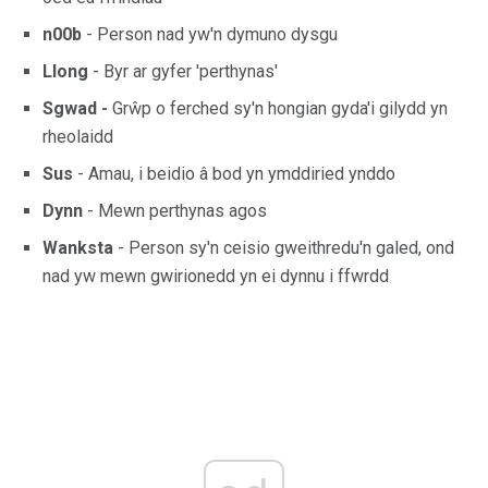
n00b
- Person nad yw'n dymuno dysgu
Llong
- Byr ar gyfer 'perthynas'
Sgwad -
Grŵp o ferched sy'n hongian gyda'i gilydd yn
rheolaidd
Sus
- Amau, i beidio â bod yn ymddiried ynddo
Dynn
- Mewn perthynas agos
Wanksta
- Person sy'n ceisio gweithredu'n galed, ond
nad yw mewn gwirionedd yn ei dynnu i ffwrdd