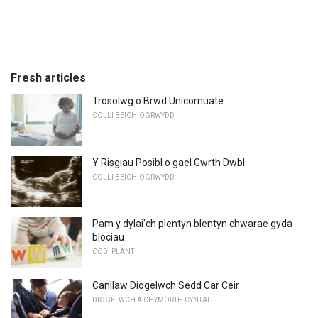
Fresh articles
Trosolwg o Brwd Unicornuate
COLLI BEICHIOGRWYDD
Y Risgiau Posibl o gael Gwrth Dwbl
COLLI BEICHIOGRWYDD
Pam y dylai'ch plentyn blentyn chwarae gyda
blociau
CODI PLANT
Canllaw Diogelwch Sedd Car Ceir
DIOGELWCH A CHYMORTH CYNTAF