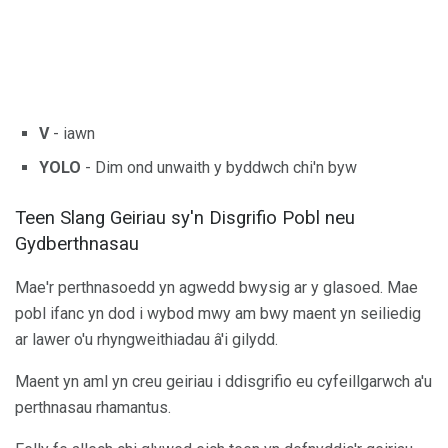
V
- iawn
YOLO
- Dim ond unwaith y byddwch chi'n byw
Teen Slang Geiriau sy'n Disgrifio Pobl neu
Gydberthnasau
Mae'r perthnasoedd yn agwedd bwysig ar y glasoed. Mae
pobl ifanc yn dod i wybod mwy am bwy maent yn seiliedig
ar lawer o'u rhyngweithiadau â'i gilydd.
Maent yn aml yn creu geiriau i ddisgrifio eu cyfeillgarwch a'u
perthnasau rhamantus.