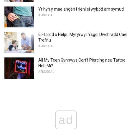
Yr hyn y mae angen i rieni ei wybod am symud
ARDDEGAU
6 Ffordd o Helpu Myfyrwyr Ysgol Uwchradd Cael
Trefnu
ARDDEGAU
All My Teen Gynnwys Corff Piercing neu Tattoo
Heb Mi?
ARDDEGAU
ad