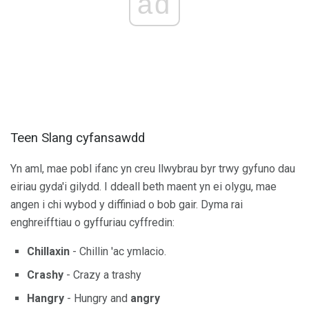
ad
Teen Slang cyfansawdd
Yn aml, mae pobl ifanc yn creu llwybrau byr trwy gyfuno dau
eiriau gyda'i gilydd. I ddeall beth maent yn ei olygu, mae
angen i chi wybod y diffiniad o bob gair. Dyma rai
enghreifftiau o gyffuriau cyffredin:
Chillaxin
- Chillin 'ac ymlacio.
Crashy
- Crazy a trashy
Hangry
- Hungry and
angry