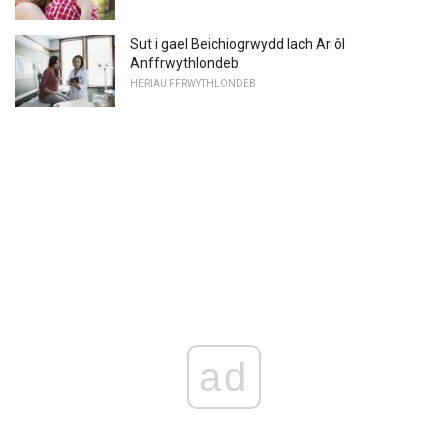
Sut i gael Beichiogrwydd Iach Ar ôl
Anffrwythlondeb
HERIAU FFRWYTHLONDEB
ad