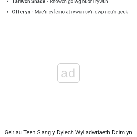
Taflwch Shade
- Rhowch golwg budr i rywun
Offeryn
- Mae'n cyfeirio at rywun sy'n dwp neu'n geek
ad
Geiriau Teen Slang y Dylech Wyliadwriaeth Ddim yn