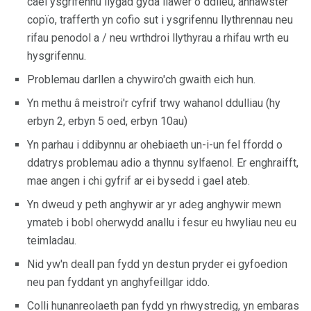
cael ysgrifennu llygad gyda llawer o ddileu, anhawster
copïo, trafferth yn cofio sut i ysgrifennu llythrennau neu
rifau penodol a / neu wrthdroi llythyrau a rhifau wrth eu
hysgrifennu.
Problemau darllen a chywiro'ch gwaith eich hun.
Yn methu â meistroi'r cyfrif trwy wahanol ddulliau (hy
erbyn 2, erbyn 5 oed, erbyn 10au)
Yn parhau i ddibynnu ar ohebiaeth un-i-un fel ffordd o
ddatrys problemau adio a thynnu sylfaenol. Er enghraifft,
mae angen i chi gyfrif ar ei bysedd i gael ateb.
Yn dweud y peth anghywir ar yr adeg anghywir mewn
ymateb i bobl oherwydd anallu i fesur eu hwyliau neu eu
teimladau.
Nid yw'n deall pan fydd yn destun pryder ei gyfoedion
neu pan fyddant yn anghyfeillgar iddo.
Colli hunanreolaeth pan fydd yn rhwystredig, yn embaras