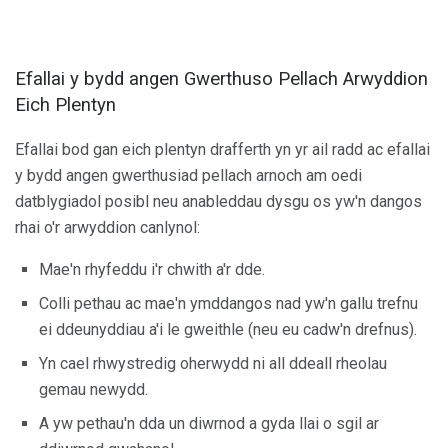
Efallai y bydd angen Gwerthuso Pellach Arwyddion
Eich Plentyn
Efallai bod gan eich plentyn drafferth yn yr ail radd ac efallai
y bydd angen gwerthusiad pellach arnoch am oedi
datblygiadol posibl neu anableddau dysgu os yw'n dangos
rhai o'r arwyddion canlynol:
Mae'n rhyfeddu i'r chwith a'r dde.
Colli pethau ac mae'n ymddangos nad yw'n gallu trefnu
ei ddeunyddiau a'i le gweithle (neu eu cadw'n drefnus).
Yn cael rhwystredig oherwydd ni all ddeall rheolau
gemau newydd.
A yw pethau'n dda un diwrnod a gyda llai o sgil ar