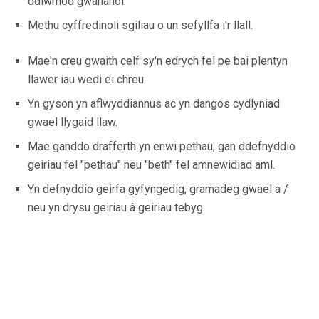
ddiwrnod gwahanol.
Methu cyffredinoli sgiliau o un sefyllfa i'r llall.
Mae'n creu gwaith celf sy'n edrych fel pe bai plentyn
llawer iau wedi ei chreu.
Yn gyson yn aflwyddiannus ac yn dangos cydlyniad
gwael llygaid llaw.
Mae ganddo drafferth yn enwi pethau, gan ddefnyddio
geiriau fel "pethau" neu "beth" fel amnewidiad aml.
Yn defnyddio geirfa gyfyngedig, gramadeg gwael a /
neu yn drysu geiriau â geiriau tebyg.