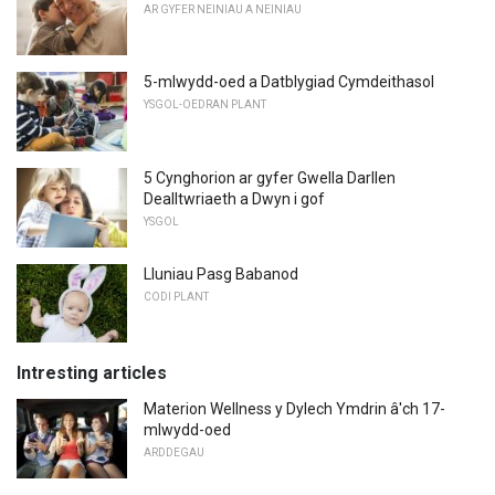
AR GYFER NEINIAU A NEINIAU
5-mlwydd-oed a Datblygiad Cymdeithasol
YSGOL-OEDRAN PLANT
5 Cynghorion ar gyfer Gwella Darllen
Dealltwriaeth a Dwyn i gof
YSGOL
Lluniau Pasg Babanod
CODI PLANT
Intresting articles
Materion Wellness y Dylech Ymdrin â'ch 17-
mlwydd-oed
ARDDEGAU