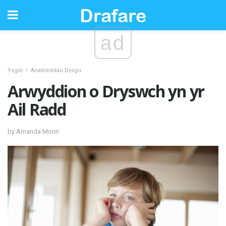
ad
Ysgol
Anableddau Dysgu
Arwyddion o Dryswch yn yr
Ail Radd
by Amanda Morin