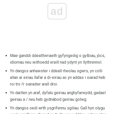
ad
Mae ganddi ddealltwriaeth gyfyngedig o gylbiau, jôcs,
idiomau neu ieithoedd eraill nad ydynt yn llythrennol.
Yn dangos anhawster i ddeall rheolau sgwrs, yn colli
allan ar eiriau llafar a di-eiriau ac yn addas i siarad heb
roi tro i'r siaradwr arall droi.
Yn darllen yn araf, dyfalu geiriau anghyfarwydd, gadael
geiriau a / neu heb gydnabod geiriau golwg.
Yn dangos oedi wrth ysgrifennu sgiliau. Gall hyn olygu