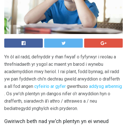
Yn ôl ail radd, defnyddir y rhan fwyaf o fyfyrwyr i reolau a
threfniadaeth yr ysgol ac maent yn barod i wynebu
academyddion mwy heriol. I rai plant, fodd bynnag, ail radd
yw pan fyddwch chi'n dechrau gweld arwyddion o drafferth
a all fod angen
cyfeirio ar gyfer
gwerthuso
addysg arbennig
. Os yw'ch plentyn yn dangos nifer o'r arwyddion hyn o
drafferth, siaradwch â'i athro / athrawes a / neu
bediatregydd ynghylch eich pryderon.
Gwiriwch beth nad yw'ch plentyn yn ei wneud