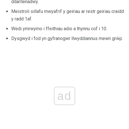
ddarllenadwy.
Meistroli sillafu mwyafrif y geiriau ar restr geiriau craidd
y radd 1af.
Wedi ymrwymo i ffeithiau adio a thynnu cof i 10.
Dysgwyd i fod yn gyfranogwr llwyddiannus mewn grŵp.
ad