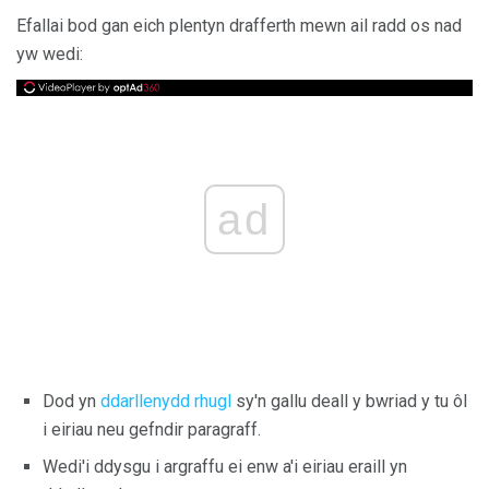
Efallai bod gan eich plentyn drafferth mewn ail radd os nad
yw wedi:
ad
Dod yn
ddarllenydd rhugl
sy'n gallu deall y bwriad y tu ôl
i eiriau neu gefndir paragraff.
Wedi'i ddysgu i argraffu ei enw a'i eiriau eraill yn