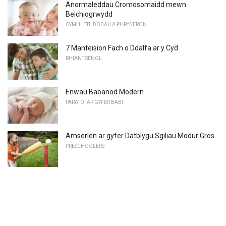
Anormaleddau Cromosomaidd mewn
Beichiogrwydd
CYMHLETHDODAU A PHRYDERON
7 Manteision Fach o Ddalfa ar y Cyd
RHIANT SENGL
Enwau Babanod Modern
PARATOI AR GYFER BABI
Amserlen ar gyfer Datblygu Sgiliau Modur Gros
PRESCHOOLERS