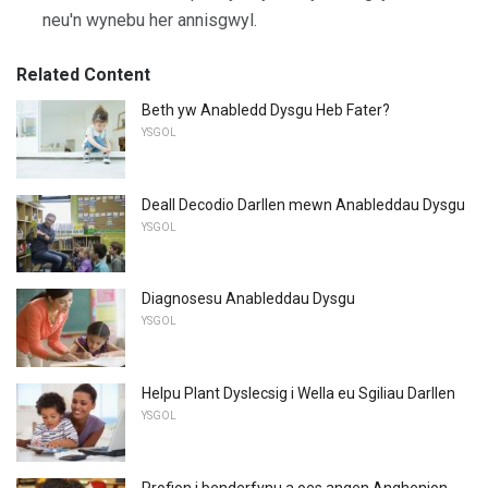
neu'n wynebu her annisgwyl.
Related Content
Beth yw Anabledd Dysgu Heb Fater?
YSGOL
Deall Decodio Darllen mewn Anableddau Dysgu
YSGOL
Diagnosesu Anableddau Dysgu
YSGOL
Helpu Plant Dyslecsig i Wella eu Sgiliau Darllen
YSGOL
Profion i benderfynu a oes angen Anghenion