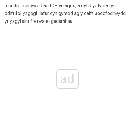
monitro menywod ag ICP yn agos, a dylid ystyried yn
ddifrifol ysgogi llafur cyn gynted ag y caiff aeddfedrwydd
yr ysgyfaint ffetws ei gadarnhau.
ad