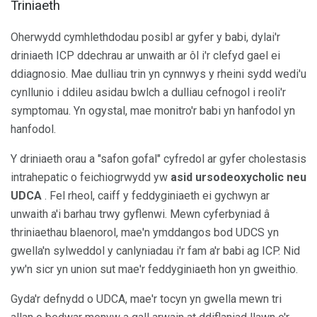
Triniaeth
Oherwydd cymhlethdodau posibl ar gyfer y babi, dylai'r
driniaeth ICP ddechrau ar unwaith ar ôl i'r clefyd gael ei
ddiagnosio. Mae dulliau trin yn cynnwys y rheini sydd wedi'u
cynllunio i ddileu asidau bwlch a dulliau cefnogol i reoli'r
symptomau. Yn ogystal, mae monitro'r babi yn hanfodol yn
hanfodol.
Y driniaeth orau a "safon gofal" cyfredol ar gyfer cholestasis
intrahepatic o feichiogrwydd yw
asid ursodeoxycholic neu
UDCA
. Fel rheol, caiff y feddyginiaeth ei gychwyn ar
unwaith a'i barhau trwy gyflenwi. Mewn cyferbyniad â
thriniaethau blaenorol, mae'n ymddangos bod UDCS yn
gwella'n sylweddol y canlyniadau i'r fam a'r babi ag ICP. Nid
yw'n sicr yn union sut mae'r feddyginiaeth hon yn gweithio.
Gyda'r defnydd o UDCA, mae'r tocyn yn gwella mewn tri