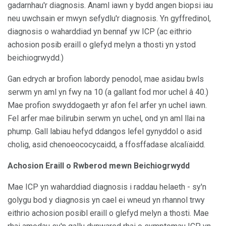
gadarnhau'r diagnosis. Anaml iawn y bydd angen biopsi iau
neu uwchsain er mwyn sefydlu'r diagnosis. Yn gyffredinol,
diagnosis o waharddiad yn bennaf yw ICP (ac eithrio
achosion posib eraill o glefyd melyn a thosti yn ystod
beichiogrwydd.)
Gan edrych ar brofion labordy penodol, mae asidau bwls
serwm yn aml yn fwy na 10 (a gallant fod mor uchel â 40.)
Mae profion swyddogaeth yr afon fel arfer yn uchel iawn.
Fel arfer mae bilirubin serwm yn uchel, ond yn aml llai na
phump. Gall labiau hefyd ddangos lefel gynyddol o asid
cholig, asid chenoeococycaidd, a ffosffadase alcalïaidd.
Achosion Eraill o Rwberod mewn Beichiogrwydd
Mae ICP yn waharddiad diagnosis i raddau helaeth - sy'n
golygu bod y diagnosis yn cael ei wneud yn rhannol trwy
eithrio achosion posibl eraill o glefyd melyn a thosti. Mae