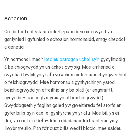
Achosion
Credir bod colestasis intrehepatig beichiogrwydd yn
ganlyniad i gyfuniad o achosion hormonaidd, amgylcheddol
a genetig.
Yn hormonol, mae'r
lefelau estrogen uchel sy'n
gysylltiedig
â beichiogrwydd yn un achos pwysig. Mae amhariad o
rwystiad bwlch yn yr afu yn achosi colestasis rhyngweithiol
o feichiogrwydd. Mae hormonau a gynhyrchir yn ystod
beichiogrwydd yn effeithio ar y balslatl (er enghraifft,
cynyddir y risg o glystyrau yn ôl beichiogrwydd.)
Swyddogaeth y fagllan galed yw gweithredu fel storfa ar
gyfer bilis sy'n cael ei gynhyrchu yn yr afu. Mae bil, yn ei
dro, yn cael ei ddefnyddio i ddadansoddi brasterau yn y
llwybr treulio. Pan fo'r duct bilis wedi'i blocio, mae asidau