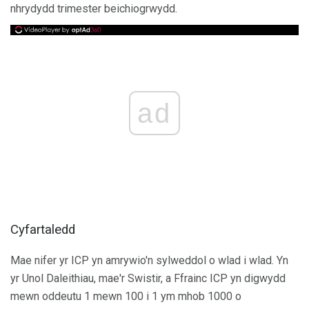
nhrydydd trimester beichiogrwydd.
ad
Cyfartaledd
Mae nifer yr ICP yn amrywio'n sylweddol o wlad i wlad. Yn
yr Unol Daleithiau, mae'r Swistir, a Ffrainc ICP yn digwydd
mewn oddeutu 1 mewn 100 i 1 ym mhob 1000 o