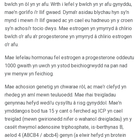
bwlch yn ôl yn yr afu. Wrth i lefel y bwlch yn yr afu gynyddu,
mae'n gorlifo i'r llif gwaed. Dyma'r asidau blychau hyn sy'n
mynd i mewn i'r llif gwaed ac yn cael eu hadneuo yn y croen
sy'n achosi'r tocio dwys. Mae estrogen yn ymyrryd â chlirio
bwlch o'r afu a'r progesterone yn ymyrryd â chlirio estrogen
o'r afu.
Mae lefelau hormonau fel estrogen a progesterone oddeutu
1000 gwaith yn uwch yn ystod beichiogrwydd na pan nad
yw menyw yn feichiog.
Mae achosion genetig yn chwarae rôl, ac mae'r clefyd yn
rhedeg yn aml mewn teuluoedd. Mae rhai treigladau
genynnau hefyd wedi'u cysylltu â risg gynyddol. Mae'n
ymddangos bod tua 15 y cant o ferched ag ICP yn cael
treiglad (mewn gwirionedd nifer o wahanol dreigladau) yn y
casét rhwymol adenosine triphosphate, is-berthynas B,
aelod 4 (ABCB4 / abcb4) genyn (a elwir hefyd yn brotein