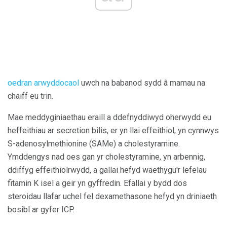
oedran arwyddocaol
uwch na babanod sydd â mamau na
chaiff eu trin.
Mae meddyginiaethau eraill a ddefnyddiwyd oherwydd eu
heffeithiau ar secretion bilis, er yn llai effeithiol, yn cynnwys
S-adenosylmethionine (SAMe) a cholestyramine.
Ymddengys nad oes gan yr cholestyramine, yn arbennig,
ddiffyg effeithiolrwydd, a gallai hefyd waethygu'r lefelau
fitamin K isel a geir yn gyffredin. Efallai y bydd dos
steroidau llafar uchel fel dexamethasone hefyd yn driniaeth
bosibl ar gyfer ICP.