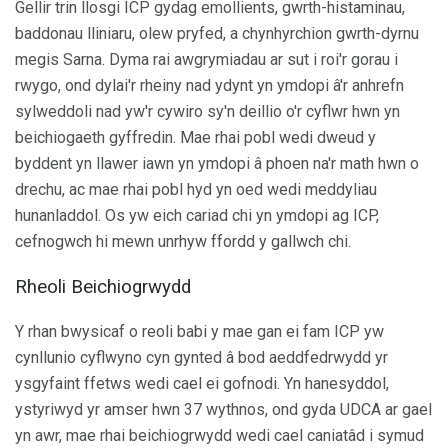
Gellir trin llosgi ICP gydag emollients, gwrth-histaminau,
baddonau lliniaru, olew pryfed, a chynhyrchion gwrth-dyrnu
megis Sarna. Dyma rai awgrymiadau ar sut i roi'r gorau i
rwygo, ond dylai'r rheiny nad ydynt yn ymdopi â'r anhrefn
sylweddoli nad yw'r cywiro sy'n deillio o'r cyflwr hwn yn
beichiogaeth gyffredin. Mae rhai pobl wedi dweud y
byddent yn llawer iawn yn ymdopi â phoen na'r math hwn o
drechu, ac mae rhai pobl hyd yn oed wedi meddyliau
hunanladdol. Os yw eich cariad chi yn ymdopi ag ICP,
cefnogwch hi mewn unrhyw ffordd y gallwch chi.
Rheoli Beichiogrwydd
Y rhan bwysicaf o reoli babi y mae gan ei fam ICP yw
cynllunio cyflwyno cyn gynted â bod aeddfedrwydd yr
ysgyfaint ffetws wedi cael ei gofnodi. Yn hanesyddol,
ystyriwyd yr amser hwn 37 wythnos, ond gyda UDCA ar gael
yn awr, mae rhai beichiogrwydd wedi cael caniatâd i symud