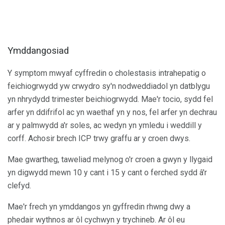
Ymddangosiad
Y symptom mwyaf cyffredin o cholestasis intrahepatig o
feichiogrwydd yw crwydro sy'n nodweddiadol yn datblygu
yn nhrydydd trimester beichiogrwydd. Mae'r tocio, sydd fel
arfer yn ddifrifol ac yn waethaf yn y nos, fel arfer yn dechrau
ar y palmwydd a'r soles, ac wedyn yn ymledu i weddill y
corff. Achosir brech ICP trwy graffu ar y croen dwys.
Mae gwartheg, taweliad melynog o'r croen a gwyn y llygaid
yn digwydd mewn 10 y cant i 15 y cant o ferched sydd â'r
clefyd.
Mae'r frech yn ymddangos yn gyffredin rhwng dwy a
phedair wythnos ar ôl cychwyn y trychineb. Ar ôl eu