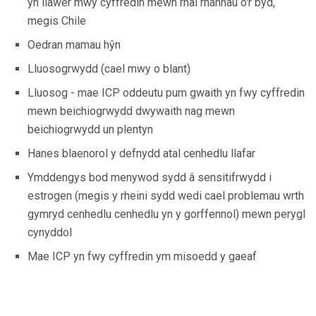
yn llawer mwy cyffredin mewn rhai rhannau o'r byd,
megis Chile
Oedran mamau hŷn
Lluosogrwydd (cael mwy o blant)
Lluosog - mae ICP oddeutu pum gwaith yn fwy cyffredin
mewn beichiogrwydd dwywaith nag mewn
beichiogrwydd un plentyn
Hanes blaenorol y defnydd atal cenhedlu llafar
Ymddengys bod menywod sydd â sensitifrwydd i
estrogen (megis y rheini sydd wedi cael problemau wrth
gymryd cenhedlu cenhedlu yn y gorffennol) mewn perygl
cynyddol
Mae ICP yn fwy cyffredin ym misoedd y gaeaf