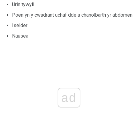
Urin tywyll
Poen yn y cwadrant uchaf dde a chanolbarth yr abdomen
Iselder
Nausea
ad