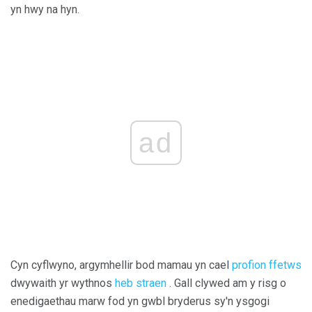
yn hwy na hyn.
ad
Cyn cyflwyno, argymhellir bod mamau yn cael
profion ffetws
dwywaith yr wythnos
heb straen
. Gall clywed am y risg o
enedigaethau marw fod yn gwbl bryderus sy'n ysgogi