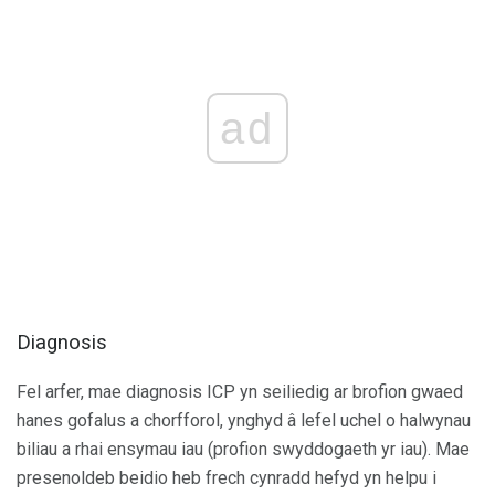
ad
Diagnosis
Fel arfer, mae diagnosis ICP yn seiliedig ar brofion gwaed
hanes gofalus a chorfforol, ynghyd â lefel uchel o halwynau
biliau a rhai ensymau iau (profion swyddogaeth yr iau). Mae
presenoldeb beidio heb frech cynradd hefyd yn helpu i