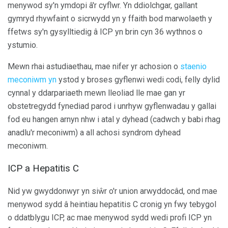
menywod sy'n ymdopi â'r cyflwr. Yn ddiolchgar, gallant
gymryd rhywfaint o sicrwydd yn y ffaith bod marwolaeth y
ffetws sy'n gysylltiedig â ICP yn brin cyn 36 wythnos o
ystumio.
Mewn rhai astudiaethau, mae nifer yr achosion o
staenio
meconiwm yn
ystod y broses gyflenwi wedi codi, felly dylid
cynnal y ddarpariaeth mewn lleoliad lle mae gan yr
obstetregydd fynediad parod i unrhyw gyflenwadau y gallai
fod eu hangen arnyn nhw i atal y dyhead (cadwch y babi rhag
anadlu'r meconiwm) a all achosi syndrom dyhead
meconiwm.
ICP a Hepatitis C
Nid yw gwyddonwyr yn siŵr o'r union arwyddocâd, ond mae
menywod sydd â heintiau hepatitis C cronig yn fwy tebygol
o ddatblygu ICP, ac mae menywod sydd wedi profi ICP yn