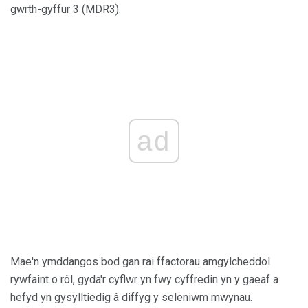
gwrth-gyffur 3 (MDR3).
ad
Mae'n ymddangos bod gan rai ffactorau amgylcheddol
rywfaint o rôl, gyda'r cyflwr yn fwy cyffredin yn y gaeaf a
hefyd yn gysylltiedig â diffyg y seleniwm mwynau.