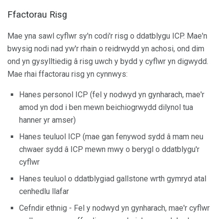
Ffactorau Risg
Mae yna sawl cyflwr sy'n codi'r risg o ddatblygu ICP. Mae'n
bwysig nodi nad yw'r rhain o reidrwydd yn achosi, ond dim
ond yn gysylltiedig â risg uwch y bydd y cyflwr yn digwydd.
Mae rhai ffactorau risg yn cynnwys:
Hanes personol ICP (fel y nodwyd yn gynharach, mae'r
amod yn dod i ben mewn beichiogrwydd dilynol tua
hanner yr amser)
Hanes teuluol ICP (mae gan fenywod sydd â mam neu
chwaer sydd â ICP mewn mwy o berygl o ddatblygu'r
cyflwr
Hanes teuluol o ddatblygiad gallstone wrth gymryd atal
cenhedlu llafar
Cefndir ethnig - Fel y nodwyd yn gynharach, mae'r cyflwr