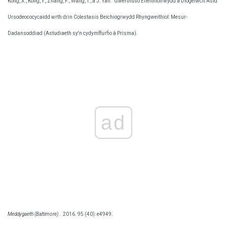
Kong, X., Kong, Y., Zhang, F., Wang, T., a J. Yan.
Gwerthuso Effeithiolrwydd a Diogelwch Asid
Ursodeococycaidd wrth drin Colestasis Beichiogrwydd Rhyngweithiol: Mesur-
Dadansoddiad (Astudiaeth sy'n cydymffurfio â Prisma).
ad
Meddygaeth (Baltimore)
.
2016. 95 (40): e4949.