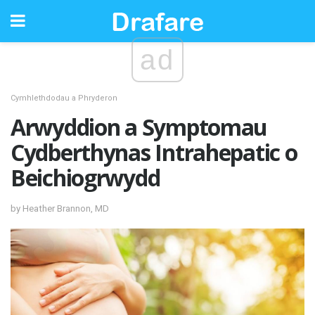
ad
Cymhlethdodau a Phryderon
Arwyddion a Symptomau
Cydberthynas Intrahepatic o
Beichiogrwydd
by Heather Brannon, MD