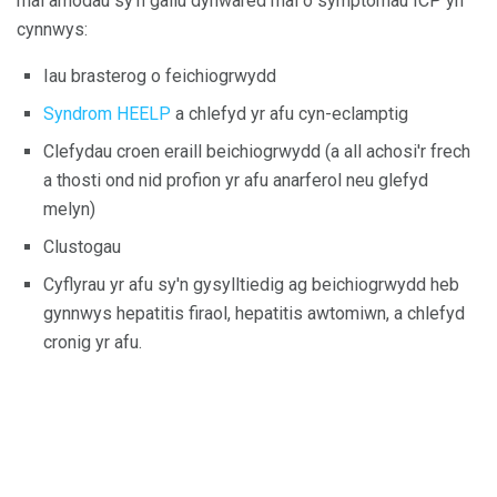
rhai amodau sy'n gallu dynwared rhai o symptomau ICP yn
cynnwys:
Iau brasterog o feichiogrwydd
Syndrom HEELP
a chlefyd yr afu cyn-eclamptig
Clefydau croen eraill beichiogrwydd (a all achosi'r frech
a thosti ond nid profion yr afu anarferol neu glefyd
melyn)
Clustogau
Cyflyrau yr afu sy'n gysylltiedig ag beichiogrwydd heb
gynnwys hepatitis firaol, hepatitis awtomiwn, a chlefyd
cronig yr afu.