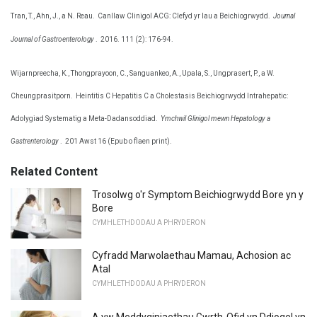
Tran, T., Ahn, J., a N. Reau.
Canllaw Clinigol ACG: Clefyd yr Iau a Beichiogrwydd.
Journal
Journal of Gastroenterology
.
2016. 111 (2): 176-94.
Wijarnpreecha, K., Thongprayoon, C., Sanguankeo, A., Upala, S., Ungprasert, P., a W.
Cheungprasitporn.
Heintitis C Hepatitis C a Cholestasis Beichiogrwydd Intrahepatic:
Adolygiad Systematig a Meta-Dadansoddiad.
Ymchwil Glinigol mewn Hepatology a
Gastrenterology
.
201 Awst 16 (Epub o flaen print).
Related Content
Trosolwg o'r Symptom Beichiogrwydd Bore yn y
Bore
CYMHLETHDODAU A PHRYDERON
Cyfradd Marwolaethau Mamau, Achosion ac
Atal
CYMHLETHDODAU A PHRYDERON
A yw Meddyginiaethau Gwrth-Ofid yn Ddiogel yn