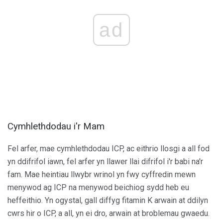
ad
Cymhlethdodau i'r Mam
Fel arfer, mae cymhlethdodau ICP, ac eithrio llosgi a all fod
yn ddifrifol iawn, fel arfer yn llawer llai difrifol i'r babi na'r
fam. Mae heintiau llwybr wrinol yn fwy cyffredin mewn
menywod ag ICP na menywod beichiog sydd heb eu
heffeithio. Yn ogystal, gall diffyg fitamin K arwain at ddilyn
cwrs hir o ICP, a all, yn ei dro, arwain at broblemau gwaedu.