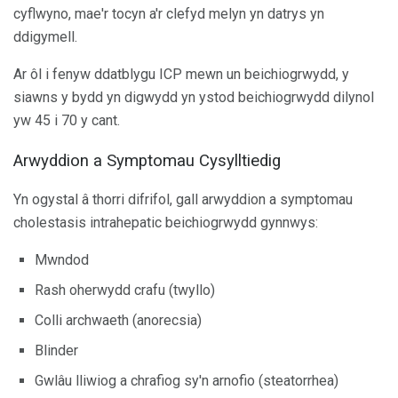
cyflwyno, mae'r tocyn a'r clefyd melyn yn datrys yn
ddigymell.
Ar ôl i fenyw ddatblygu ICP mewn un beichiogrwydd, y
siawns y bydd yn digwydd yn ystod beichiogrwydd dilynol
yw 45 i 70 y cant.
Arwyddion a Symptomau Cysylltiedig
Yn ogystal â thorri difrifol, gall arwyddion a symptomau
cholestasis intrahepatic beichiogrwydd gynnwys:
Mwndod
Rash oherwydd crafu (twyllo)
Colli archwaeth (anorecsia)
Blinder
Gwlâu lliwiog a chrafiog sy'n arnofio (steatorrhea)