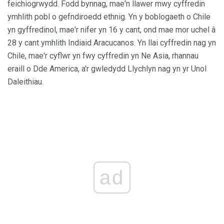
feichiogrwydd. Fodd bynnag, mae'n llawer mwy cyffredin
ymhlith pobl o gefndiroedd ethnig. Yn y boblogaeth o Chile
yn gyffredinol, mae'r nifer yn 16 y cant, ond mae mor uchel â
28 y cant ymhlith Indiaid Aracucanos. Yn llai cyffredin nag yn
Chile, mae'r cyflwr yn fwy cyffredin yn Ne Asia, rhannau
eraill o Dde America, a'r gwledydd Llychlyn nag yn yr Unol
Daleithiau.
ad