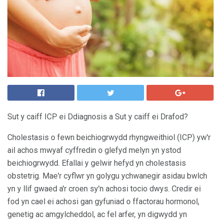
Sut y caiff ICP ei Ddiagnosis a Sut y caiff ei Drafod?
Cholestasis o fewn beichiogrwydd rhyngweithiol (ICP) yw'r
ail achos mwyaf cyffredin o glefyd melyn yn ystod
beichiogrwydd. Efallai y gelwir hefyd yn cholestasis
obstetrig. Mae'r cyflwr yn golygu ychwanegir asidau bwlch
yn y llif gwaed a'r croen sy'n achosi tocio dwys. Credir ei
fod yn cael ei achosi gan gyfuniad o ffactorau hormonol,
genetig ac amgylcheddol, ac fel arfer, yn digwydd yn