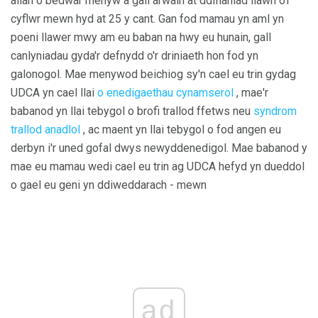
allan o bedwar menyw a gall arwain at ddiflaniad llawn o'r
cyflwr mewn hyd at 25 y cant. Gan fod mamau yn aml yn
poeni llawer mwy am eu baban na hwy eu hunain, gall
canlyniadau gyda'r defnydd o'r driniaeth hon fod yn
galonogol. Mae menywod beichiog sy'n cael eu trin gydag
UDCA yn cael llai
o enedigaethau cynamserol
, mae'r
babanod yn llai tebygol o brofi trallod ffetws neu
syndrom
trallod anadlol
, ac maent yn llai tebygol o fod angen eu
derbyn i'r uned gofal dwys newyddenedigol. Mae babanod y
mae eu mamau wedi cael eu trin ag UDCA hefyd yn dueddol
o gael eu geni yn ddiweddarach - mewn
ad