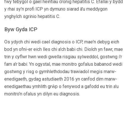
fwy tebygol o gael heintiau cronig hepatitis C. Efallai y bydd
y rhai sy'n profi ICP yn dymuno siarad â'u meddygon
ynghylch sgrinio hepatitis C.
Byw Gyda ICP
Os ydych chi wedi cael diagnosis o ICP, mae'n debyg eich
bod yn ofni-er eich lles chi a'ch babi chi. Diolch yn fawr, mae
trin y cyflwr hwn wedi gwella risgiau sylweddol, gostwng i'r
fam a'r babi. Yn ogystal, mae monitro gofalus babanod wedi
gostwng y risg o gymhlethdodau trawiadol megis marw-
enedigaeth, gydag astudiaeth 2016 yn canfod dim marw-
enedigaethau ymhlith grŵp o fenywod a gafodd eu trin a'u
monitro'n ofalus yn dilyn eu diagnosis.