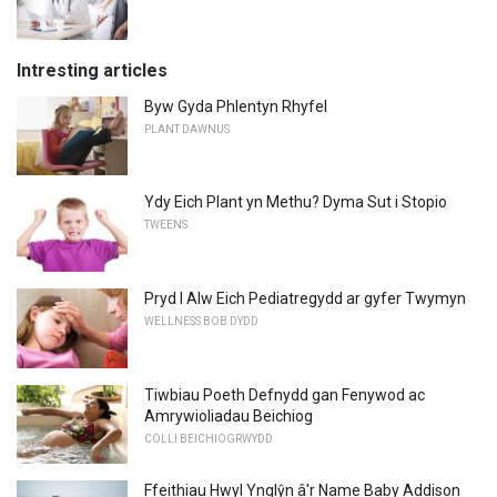
Intresting articles
Byw Gyda Phlentyn Rhyfel
PLANT DAWNUS
Ydy Eich Plant yn Methu? Dyma Sut i Stopio
TWEENS
Pryd I Alw Eich Pediatregydd ar gyfer Twymyn
WELLNESS BOB DYDD
Tiwbiau Poeth Defnydd gan Fenywod ac
Amrywioliadau Beichiog
COLLI BEICHIOGRWYDD
Ffeithiau Hwyl Ynglŷn â'r Name Baby Addison