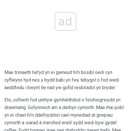
ad
Mae triniaeth hefyd yn ei gwneud hi'n bosibl oedi cyn
cyflwyno hyd nes y bydd babi yn fwy tebygol o fod wedi
aeddfedu i bwynt lle nad yw gofid resbiradol yn bryder.
Eto, cofiwch fod unrhyw gymhlethdod o feichiogrwydd yn
drawmatig. Gofynnwch am a derbyn cymorth. Mae rhai pobl
yn ei chael hi'n ddefnyddiol cael mynediad at grwpiau
cymorth a siarad â merched eraill sydd wedi byw gyda'r
cyflwr. Fodd bynnag, mae gair rhybuddio mewn trefn. Mae