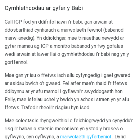
Cymhlethdodau ar gyfer y Babi
Gall ICP fod yn ddifrifol iawn i'r babi, gan arwain at
ddosbarthiad cynharach a marwolaeth fewnol (babanod
marw-anedig). Yn ddiolchgar, mae triniaethau newydd ar
gyfer mamau ag ICP a monitro babanod yn fwy gofalus
wedi arwain at lawer llai o gymhlethdodau i'r babi nag yn y
gorffennol.
Mae gan yr iau o ffetws iach allu cyfyngedig i gael gwared
ar asidau bwlch o'r gwaed. Fel arfer mae'n rhaid i'r ffetws
ddibynnu ar yr afu mamol i gyflawni'r swyddogaeth hon.
Felly, mae lefelau uchel y bwlch yn achosi straen yn yr afu
ffetws. Trafodir rheoli'r risgiau hyn isod.
Mae colestasis rhyngweithiol o feichiogrwydd yn cynyddu'r
risg i'r baban o staenio meconiwm yn ystod y broses o
gyflwyno, cyn cyflwyno, a
marwolaeth gyferbyniol
. Dylid