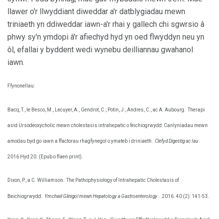
llawer o'r llwyddiant diweddar a'r datblygiadau mewn
triniaeth yn ddiweddar iawn-a'r rhai y gallech chi sgwrsio â
phwy sy'n ymdopi â'r afiechyd hyd yn oed flwyddyn neu yn
ôl, efallai y byddent wedi wynebu deilliannau gwahanol
iawn.
Ffynonellau:
Bacq, T., le Besco, M., Lecuyer, A., Gendrot, C., Potin, J., Andres, C., ac A. Aubourg.
Therapi
asid Ursodeoxycholic mewn cholestasis intrahepatic o feichiogrwydd: Canlyniadau mewn
amodau byd go iawn a ffactorau rhagfynegol o ymateb i driniaeth.
Clefyd Digestig ac Iau
.
2016 Hyd 20. (Epub o flaen print).
Dixon, P., a C. Williamson.
The Pathophysiology of Intrahepatic Cholestasis of
Beichiogrwydd.
Ymchwil Glinigol mewn Hepatology a Gastroenterology
.
2016. 40 (2): 141-53.