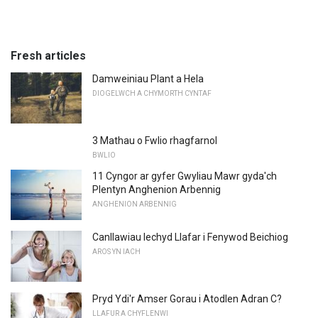
Fresh articles
Damweiniau Plant a Hela
DIOGELWCH A CHYMORTH CYNTAF
3 Mathau o Fwlio rhagfarnol
BWLIO
11 Cyngor ar gyfer Gwyliau Mawr gyda'ch
Plentyn Anghenion Arbennig
ANGHENION ARBENNIG
Canllawiau Iechyd Llafar i Fenywod Beichiog
AROS YN IACH
Pryd Ydi'r Amser Gorau i Atodlen Adran C?
LLAFUR A CHYFLENWI