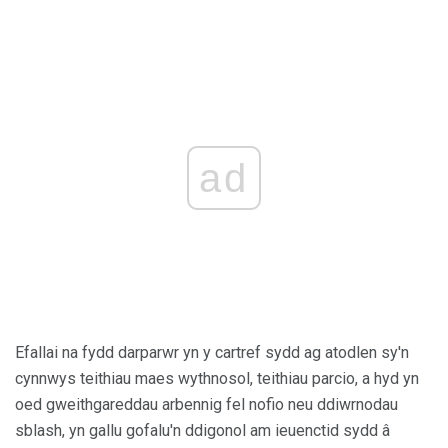
ad
Efallai na fydd darparwr yn y cartref sydd ag atodlen sy'n
cynnwys teithiau maes wythnosol, teithiau parcio, a hyd yn
oed gweithgareddau arbennig fel nofio neu ddiwrnodau
sblash, yn gallu gofalu'n ddigonol am ieuenctid sydd â