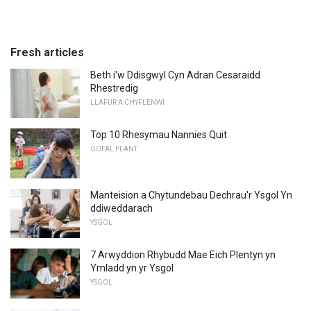
Fresh articles
Beth i'w Ddisgwyl Cyn Adran Cesaraidd
Rhestredig
LLAFUR A CHYFLENWI
Top 10 Rhesymau Nannies Quit
GOFAL PLANT
Manteision a Chytundebau Dechrau'r Ysgol Yn
ddiweddarach
YSGOL
7 Arwyddion Rhybudd Mae Eich Plentyn yn
Ymladd yn yr Ysgol
YSGOL