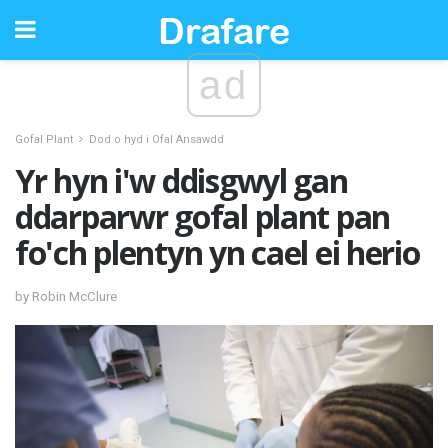
ad
Gofal Plant
Dod o hyd i Ofal Ansawdd
Yr hyn i'w ddisgwyl gan
ddarparwr gofal plant pan
fo'ch plentyn yn cael ei herio
by Robin McClure