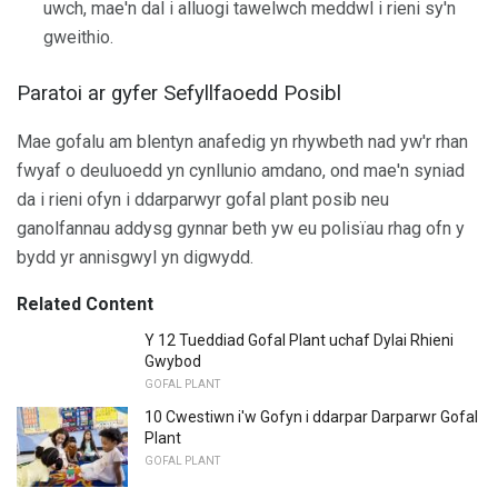
uwch, mae'n dal i alluogi tawelwch meddwl i rieni sy'n
gweithio.
Paratoi ar gyfer Sefyllfaoedd Posibl
Mae gofalu am blentyn anafedig yn rhywbeth nad yw'r rhan
fwyaf o deuluoedd yn cynllunio amdano, ond mae'n syniad
da i rieni ofyn i ddarparwyr gofal plant posib neu
ganolfannau addysg gynnar beth yw eu polisïau rhag ofn y
bydd yr annisgwyl yn digwydd.
Related Content
Y 12 Tueddiad Gofal Plant uchaf Dylai Rhieni
Gwybod
GOFAL PLANT
10 Cwestiwn i'w Gofyn i ddarpar Darparwr Gofal
Plant
GOFAL PLANT