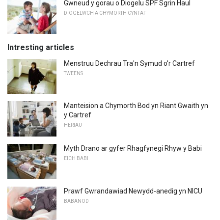
Gwneud y gorau o Diogelu SPF Sgrin Haul
DIOGELWCH A CHYMORTH CYNTAF
Intresting articles
Menstruu Dechrau Tra'n Symud o'r Cartref
TWEENS
Manteision a Chymorth Bod yn Riant Gwaith yn
y Cartref
HERIAU
Myth Drano ar gyfer Rhagfynegi Rhyw y Babi
EICH BABI
Prawf Gwrandawiad Newydd-anedig yn NICU
BABANOD