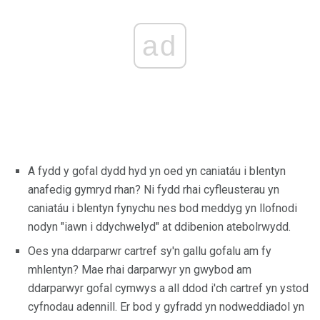
ad
A fydd y gofal dydd hyd yn oed yn caniatáu i blentyn
anafedig gymryd rhan? Ni fydd rhai cyfleusterau yn
caniatáu i blentyn fynychu nes bod meddyg yn llofnodi
nodyn "iawn i ddychwelyd" at ddibenion atebolrwydd.
Oes yna ddarparwr cartref sy'n gallu gofalu am fy
mhlentyn? Mae rhai darparwyr yn gwybod am
ddarparwyr gofal cymwys a all ddod i'ch cartref yn ystod
cyfnodau adennill. Er bod y gyfradd yn nodweddiadol yn