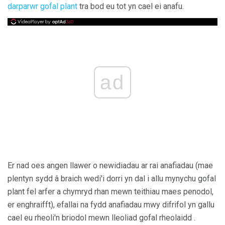
darparwr gofal plant
tra bod eu tot yn cael ei anafu.
ad
Er nad oes angen llawer o newidiadau ar rai anafiadau (mae
plentyn sydd â braich wedi'i dorri yn dal i allu mynychu gofal
plant fel arfer a chymryd rhan mewn teithiau maes penodol,
er enghraifft), efallai na fydd anafiadau mwy difrifol yn gallu
cael eu rheoli'n briodol mewn lleoliad gofal rheolaidd .