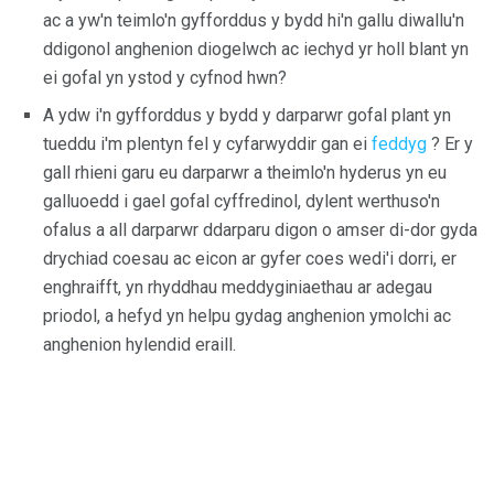
ac a yw'n teimlo'n gyfforddus y bydd hi'n gallu diwallu'n
ddigonol anghenion diogelwch ac iechyd yr holl blant yn
ei gofal yn ystod y cyfnod hwn?
A ydw i'n gyfforddus y bydd y darparwr gofal plant yn
tueddu i'm plentyn fel y cyfarwyddir gan ei
feddyg
? Er y
gall rhieni garu eu darparwr a theimlo'n hyderus yn eu
galluoedd i gael gofal cyffredinol, dylent werthuso'n
ofalus a all darparwr ddarparu digon o amser di-dor gyda
drychiad coesau ac eicon ar gyfer coes wedi'i dorri, er
enghraifft, yn rhyddhau meddyginiaethau ar adegau
priodol, a hefyd yn helpu gydag anghenion ymolchi ac
anghenion hylendid eraill.