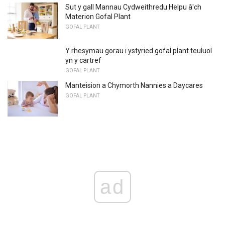
Sut y gall Mannau Cydweithredu Helpu â'ch
Materion Gofal Plant
GOFAL PLANT
Y rhesymau gorau i ystyried gofal plant teuluol
yn y cartref
GOFAL PLANT
Manteision a Chymorth Nannies a Daycares
GOFAL PLANT
ad