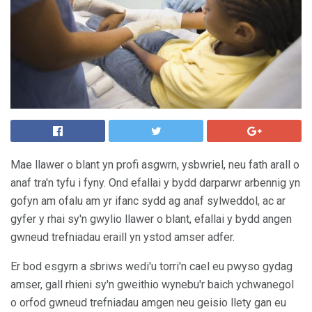
Mae llawer o blant yn profi asgwrn, ysbwriel, neu fath arall o
anaf tra'n tyfu i fyny. Ond efallai y bydd darparwr arbennig yn
gofyn am ofalu am yr ifanc sydd ag anaf sylweddol, ac ar
gyfer y rhai sy'n gwylio llawer o blant, efallai y bydd angen
gwneud trefniadau eraill yn ystod amser adfer.
Er bod esgyrn a sbriws wedi'u torri'n cael eu pwyso gydag
amser, gall rhieni sy'n gweithio wynebu'r baich ychwanegol
o orfod gwneud trefniadau amgen neu geisio llety gan eu