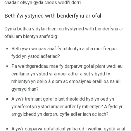
chadair olwyn gyda choes wedi'i dorri.
Beth i'w ystyried wrth benderfynu ar ofal
Dyma bethau y dylai rhieni eu hystyried wrth benderfynu ar
ofalu am blentyn anafedig.
Beth yw cwmpas anaf fy mhlentyn a pha mor fregus
fydd yn ystod adferiad?
Pa weithgareddau mae fy darparwr gofal plant wedi eu
cynllunio yn ystod yr amser adfer a sut y bydd fy
mhlentyn yn delio â siom ac emosiynau eraill os na all
gymryd rhan?
A yw'r trefniant gofal plant rheolaidd hyd yn oed yn
ymarferol yn ystod amser adfer fy mhlentyn? A fydd yr
amgylchedd yn darparu cyfle adfer iach ac iach?
A yw'r darparwr gofal plant yn barod i weithio gyda'r anaf