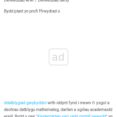
Delweddau Arwr / Delweddau Getty
Bydd plant yn profi ffrwydrad o
ad
ddatblygiad gwybyddol
wrth iddynt fynd i mewn i'r ysgol a
dechrau datblygu mathemateg, darllen a sgiliau academaidd
eraill. Bydd y gair
"Kindergarten yw'r radd gyntaf newydd"
yn