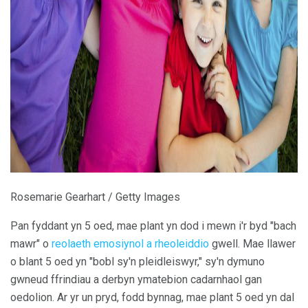
ad
Rosemarie Gearhart / Getty Images
Pan fyddant yn 5 oed, mae plant yn dod i mewn i'r byd "bach
mawr" o
reolaeth emosiynol a rheoleiddio
gwell. Mae llawer
o blant 5 oed yn "bobl sy'n pleidleiswyr," sy'n dymuno
gwneud ffrindiau a derbyn ymatebion cadarnhaol gan
oedolion. Ar yr un pryd, fodd bynnag, mae plant 5 oed yn dal