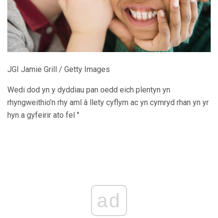
JGI Jamie Grill / Getty Images
Wedi dod yn y dyddiau pan oedd eich plentyn yn
rhyngweithio'n rhy aml â llety cyflym ac yn cymryd rhan yn yr
hyn a gyfeirir ato fel "
ad