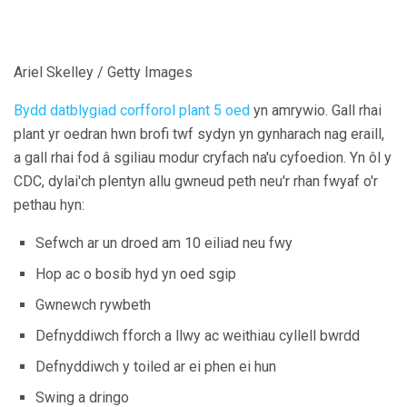
Ariel Skelley / Getty Images
Bydd datblygiad corfforol plant 5 oed
yn amrywio. Gall rhai
plant yr oedran hwn brofi twf sydyn yn gynharach nag eraill,
a gall rhai fod â sgiliau modur cryfach na'u cyfoedion. Yn ôl y
CDC, dylai'ch plentyn allu gwneud peth neu'r rhan fwyaf o'r
pethau hyn:
Sefwch ar un droed am 10 eiliad neu fwy
Hop ac o bosib hyd yn oed sgip
Gwnewch rywbeth
Defnyddiwch fforch a llwy ac weithiau cyllell bwrdd
Defnyddiwch y toiled ar ei phen ei hun
Swing a dringo