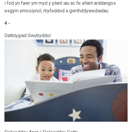
i fod yn fawr ym myd y plant iau ac fe allant arddangos
esgyrn emosiynol, rhyfeddod a gwrthddywediadau.
4 -
Datblygiad Gwybyddol