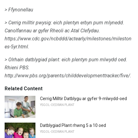
> Ffynonellau
> Cerrig milltir pwysig: eich plentyn erbyn pum mlynedd.
Canolfannau ar gyfer Rheoli ac Atal Clefydau.
https://www.cdc.gov/ncbddd/actearly/milestones/mileston
es-5yr.html.
> Olrhain datblygiad plant: eich plentyn pum mlwydd oed.
Rhieni PBS.
http://www.pbs.org/parents/childdevelopmenttracker/five/.
Related Content
Cerrig Milltir Datblygu ar gyfer 9-mlwydd-oed
YSGOL-OEDRAN PLANT
Datblygiad Plant rhwng 5 a 10 oed
YSGOL-OEDRAN PLANT