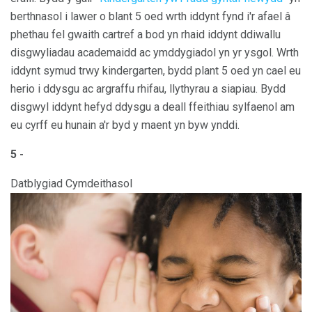
berthnasol i lawer o blant 5 oed wrth iddynt fynd i'r afael â
phethau fel gwaith cartref a bod yn rhaid iddynt ddiwallu
disgwyliadau academaidd ac ymddygiadol yn yr ysgol. Wrth
iddynt symud trwy kindergarten, bydd plant 5 oed yn cael eu
herio i ddysgu ac argraffu rhifau, llythyrau a siapiau. Bydd
disgwyl iddynt hefyd ddysgu a deall ffeithiau sylfaenol am
eu cyrff eu hunain a'r byd y maent yn byw ynddi.
5 -
Datblygiad Cymdeithasol