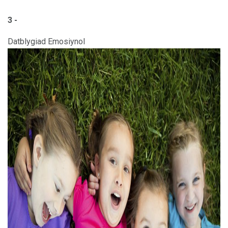
3 -
Datblygiad Emosiynol