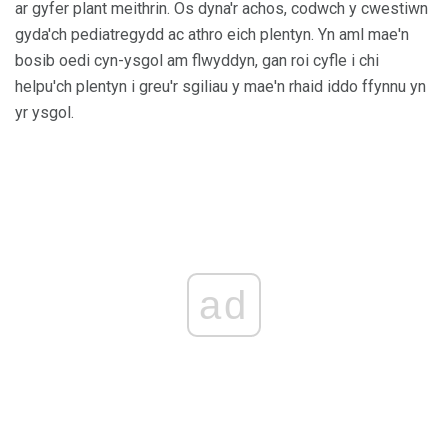
ar gyfer plant meithrin. Os dyna'r achos, codwch y cwestiwn
gyda'ch pediatregydd ac athro eich plentyn. Yn aml mae'n
bosib oedi cyn-ysgol am flwyddyn, gan roi cyfle i chi
helpu'ch plentyn i greu'r sgiliau y mae'n rhaid iddo ffynnu yn
yr ysgol.
ad