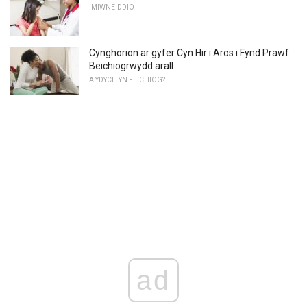
IMIWNEIDDIO
Cynghorion ar gyfer Cyn Hir i Aros i Fynd Prawf
Beichiogrwydd arall
A YDYCH YN FEICHIOG?
ad