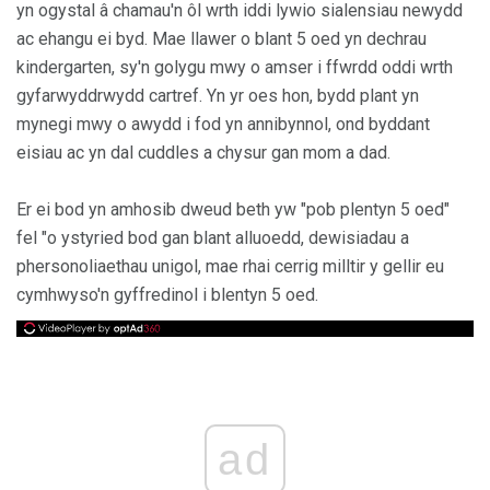
yn ogystal â chamau'n ôl wrth iddi lywio sialensiau newydd
ac ehangu ei byd. Mae llawer o blant 5 oed yn dechrau
kindergarten, sy'n golygu mwy o amser i ffwrdd oddi wrth
gyfarwyddrwydd cartref. Yn yr oes hon, bydd plant yn
mynegi mwy o awydd i fod yn annibynnol, ond byddant
eisiau ac yn dal cuddles a chysur gan mom a dad.
Er ei bod yn amhosib dweud beth yw "pob plentyn 5 oed"
fel "o ystyried bod gan blant alluoedd, dewisiadau a
phersonoliaethau unigol, mae rhai cerrig milltir y gellir eu
cymhwyso'n gyffredinol i blentyn 5 oed.
ad