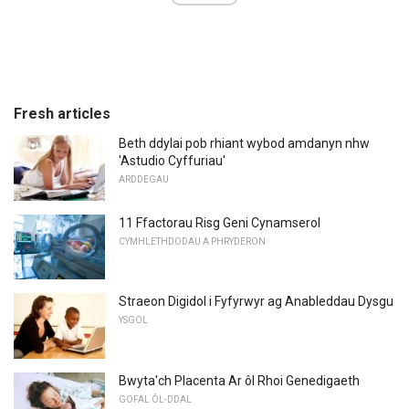
Fresh articles
Beth ddylai pob rhiant wybod amdanyn nhw
'Astudio Cyffuriau'
ARDDEGAU
11 Ffactorau Risg Geni Cynamserol
CYMHLETHDODAU A PHRYDERON
Straeon Digidol i Fyfyrwyr ag Anableddau Dysgu
YSGOL
Bwyta'ch Placenta Ar ôl Rhoi Genedigaeth
GOFAL ÔL-DDAL