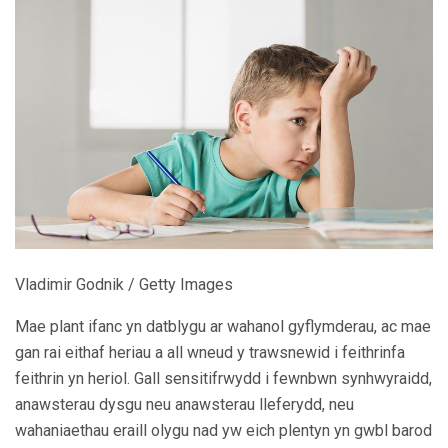
Vladimir Godnik / Getty Images
Mae plant ifanc yn datblygu ar wahanol gyflymderau, ac mae
gan rai eithaf heriau a all wneud y trawsnewid i feithrinfa
feithrin yn heriol. Gall sensitifrwydd i fewnbwn synhwyraidd,
anawsterau dysgu neu anawsterau lleferydd, neu
wahaniaethau eraill olygu nad yw eich plentyn yn gwbl barod