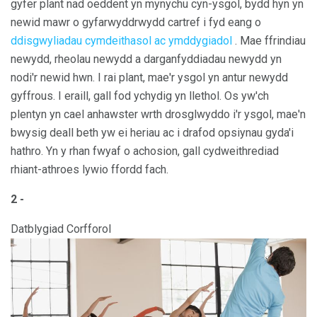
gyfer plant nad oeddent yn mynychu cyn-ysgol, bydd hyn yn
newid mawr o gyfarwyddrwydd cartref i fyd eang o
ddisgwyliadau cymdeithasol ac ymddygiadol
. Mae ffrindiau
newydd, rheolau newydd a darganfyddiadau newydd yn
nodi'r newid hwn. I rai plant, mae'r ysgol yn antur newydd
gyffrous. I eraill, gall fod ychydig yn llethol. Os yw'ch
plentyn yn cael anhawster wrth drosglwyddo i'r ysgol, mae'n
bwysig deall beth yw ei heriau ac i drafod opsiynau gyda'i
hathro. Yn y rhan fwyaf o achosion, gall cydweithrediad
rhiant-athroes lywio ffordd fach.
2 -
Datblygiad Corfforol