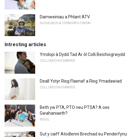
Damweiniau a Phlant ATV
DIOGELWCH A CHYMORTH CYNTAF
Intresting articles
Ymdopi â Dydd Tad Ar ôl Colli Beichiogrwydd
COLLI BEICHIOGRWYDD
Deall Ystyr Risg Flaenaf a Risg Ymadawiad
COLLI BEICHIOGRWYDD
Beth yw PTA, PTO neu PTSA? A oes
Gwahaniaeth?
YSGOL
Sut y caiff Atodlenni Brechiad eu Penderfynu