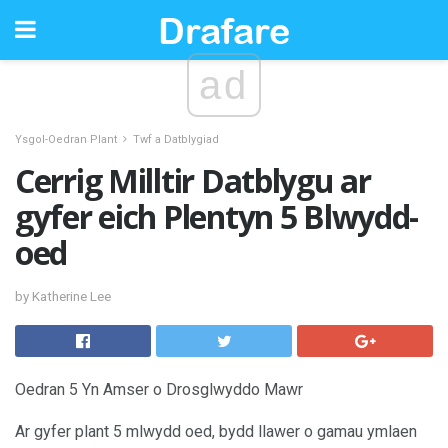
ad
Ysgol-Oedran Plant
Twf a Datblygiad
Cerrig Milltir Datblygu ar
gyfer eich Plentyn 5 Blwydd-
oed
by Katherine Lee
Oedran 5 Yn Amser o Drosglwyddo Mawr
Ar gyfer plant 5 mlwydd oed, bydd llawer o gamau ymlaen