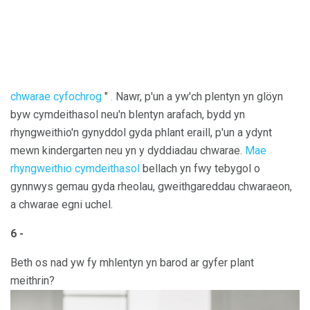
chwarae cyfochrog
"
.
Nawr, p'un a yw'ch plentyn yn glöyn
byw cymdeithasol neu'n blentyn arafach, bydd yn
rhyngweithio'n gynyddol gyda phlant eraill, p'un a ydynt
mewn kindergarten neu yn y dyddiadau chwarae.
Mae
rhyngweithio cymdeithasol
bellach yn fwy tebygol o
gynnwys gemau gyda rheolau, gweithgareddau chwaraeon,
a chwarae egni uchel.
6 -
Beth os nad yw fy mhlentyn yn barod ar gyfer plant
meithrin?