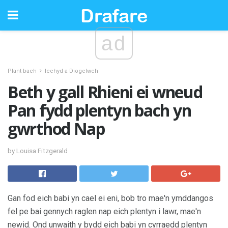
ad
Plant bach
Iechyd a Diogelwch
Beth y gall Rhieni ei wneud
Pan fydd plentyn bach yn
gwrthod Nap
by Louisa Fitzgerald
Gan fod eich babi yn cael ei eni, bob tro mae'n ymddangos
fel pe bai gennych raglen nap eich plentyn i lawr, mae'n
newid. Ond unwaith y bydd eich babi yn cyrraedd plentyn