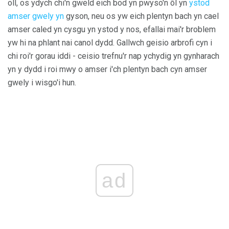
oll, os ydych chi'n gweld eich bod yn pwyso'n ôl yn
ystod
amser gwely yn
gyson, neu os yw eich plentyn bach yn cael
amser caled yn cysgu yn ystod y nos, efallai mai'r broblem
yw hi na phlant nai canol dydd. Gallwch geisio arbrofi cyn i
chi roi'r gorau iddi - ceisio trefnu'r nap ychydig yn gynharach
yn y dydd i roi mwy o amser i'ch plentyn bach cyn amser
gwely i wisgo'i hun.
ad