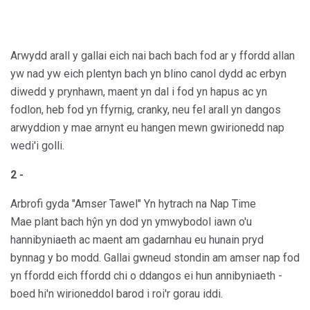
Arwydd arall y gallai eich nai bach bach fod ar y ffordd allan
yw nad yw eich plentyn bach yn blino canol dydd ac erbyn
diwedd y prynhawn, maent yn dal i fod yn hapus ac yn
fodlon, heb fod yn ffyrnig, cranky, neu fel arall yn dangos
arwyddion y mae arnynt eu hangen mewn gwirionedd nap
wedi'i golli.
2 -
Arbrofi gyda "Amser Tawel" Yn hytrach na Nap Time
Mae plant bach hŷn yn dod yn ymwybodol iawn o'u
hannibyniaeth ac maent am gadarnhau eu hunain pryd
bynnag y bo modd. Gallai gwneud stondin am amser nap fod
yn ffordd eich ffordd chi o ddangos ei hun annibyniaeth -
boed hi'n wirioneddol barod i roi'r gorau iddi.