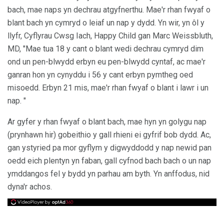
bach, mae naps yn dechrau atgyfnerthu. Mae'r rhan fwyaf o
blant bach yn cymryd o leiaf un nap y dydd. Yn wir, yn ôl y
llyfr, Cyflyrau Cwsg Iach, Happy Child gan Marc Weissbluth,
MD, "Mae tua 18 y cant o blant wedi dechrau cymryd dim
ond un pen-blwydd erbyn eu pen-blwydd cyntaf, ac mae'r
ganran hon yn cynyddu i 56 y cant erbyn pymtheg oed
misoedd. Erbyn 21 mis, mae'r rhan fwyaf o blant i lawr i un
nap. "
Ar gyfer y rhan fwyaf o blant bach, mae hyn yn golygu nap
(prynhawn hir) gobeithio y gall rhieni ei gyfrif bob dydd. Ac,
gan ystyried pa mor gyflym y digwyddodd y nap newid pan
oedd eich plentyn yn faban, gall cyfnod bach bach o un nap
ymddangos fel y bydd yn parhau am byth. Yn anffodus, nid
dyna'r achos.