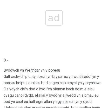
ad
3 -
Byddwch yn Weithgar yn y boreau
Gall cadw'ch plentyn bach yn brysur ac yn weithredol yn y
boreau helpu i sicrhau bod angen nap arnynt yn y prynhawn.
Os ydych chi'n dod o hyd i'ch plentyn bach ddim eisiau
cysgu canol dydd, efallai y bydd yr allwedd yn sicrhau eu
bod yn cael eu holl egni allan yn gynharach yn y dydd.
Llofnodwch nhw ar gyfer gweithgaredd, fel tumbling bach