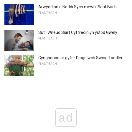
Arwyddion o Boddi Sych mewn Plant Bach
PLANT BACH
Sut i Wneud Siart Cyffredin yn ystod Gwely
PLANT BACH
Cynghorion ar gyfer Diogelwch Swing Toddler
PLANT BACH
ad