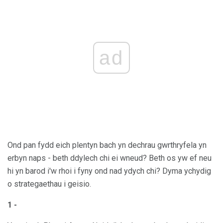
ad
Ond pan fydd eich plentyn bach yn dechrau gwrthryfela yn
erbyn naps - beth ddylech chi ei wneud? Beth os yw ef neu
hi yn barod i'w rhoi i fyny ond nad ydych chi? Dyma ychydig
o strategaethau i geisio.
1 -