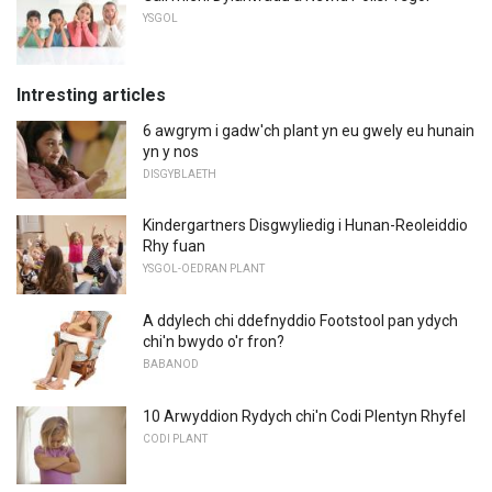
YSGOL
Intresting articles
6 awgrym i gadw'ch plant yn eu gwely eu hunain
yn y nos
DISGYBLAETH
Kindergartners Disgwyliedig i Hunan-Reoleiddio
Rhy fuan
YSGOL-OEDRAN PLANT
A ddylech chi ddefnyddio Footstool pan ydych
chi'n bwydo o'r fron?
BABANOD
10 Arwyddion Rydych chi'n Codi Plentyn Rhyfel
CODI PLANT