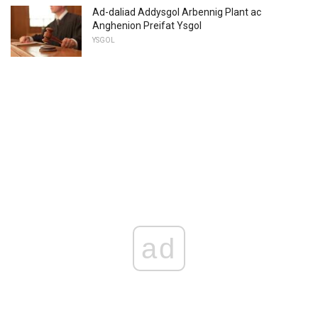
Ad-daliad Addysgol Arbennig Plant ac
Anghenion Preifat Ysgol
YSGOL
ad