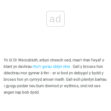
ad
Yn ôl Dr Weissbluth, erbyn chwech oed, mae'r rhan fwyaf o
blant yn dechrau
rhoi'r gorau iddyn nhw
. Gall y broses hon
ddechrau mor gynnar â thri - er ei bod yn debygol y bydd y
broses hon yn cymryd amser maith. Gall eich plentyn barhau
i gysgu pedair neu bum diwrnod yr wythnos, ond nid oes
angen nap bob dydd.