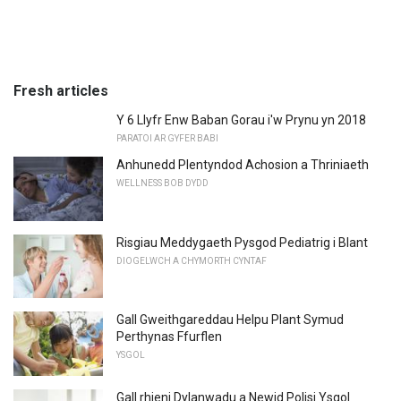
Fresh articles
Y 6 Llyfr Enw Baban Gorau i'w Prynu yn 2018
PARATOI AR GYFER BABI
Anhunedd Plentyndod Achosion a Thriniaeth
WELLNESS BOB DYDD
Risgiau Meddygaeth Pysgod Pediatrig i Blant
DIOGELWCH A CHYMORTH CYNTAF
Gall Gweithgareddau Helpu Plant Symud
Perthynas Ffurflen
YSGOL
Gall rhieni Dylanwadu a Newid Polisi Ysgol