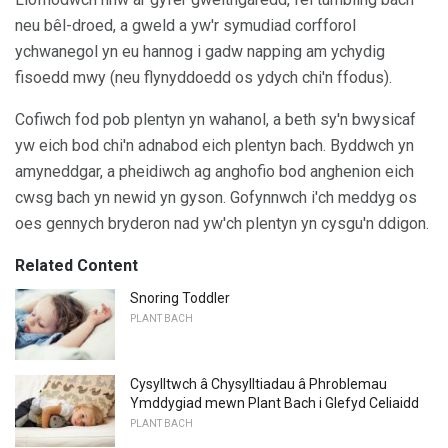
neu bêl-droed, a gweld a yw'r symudiad corfforol
ychwanegol yn eu hannog i gadw napping am ychydig
fisoedd mwy (neu flynyddoedd os ydych chi'n ffodus).
Cofiwch fod pob plentyn yn wahanol, a beth sy'n bwysicaf
yw eich bod chi'n adnabod eich plentyn bach. Byddwch yn
amyneddgar, a pheidiwch ag anghofio bod anghenion eich
cwsg bach yn newid yn gyson. Gofynnwch i'ch meddyg os
oes gennych bryderon nad yw'ch plentyn yn cysgu'n ddigon.
Related Content
Snoring Toddler
PLANT BACH
Cysylltwch â Chysylltiadau â Phroblemau
Ymddygiad mewn Plant Bach i Glefyd Celiaidd
PLANT BACH