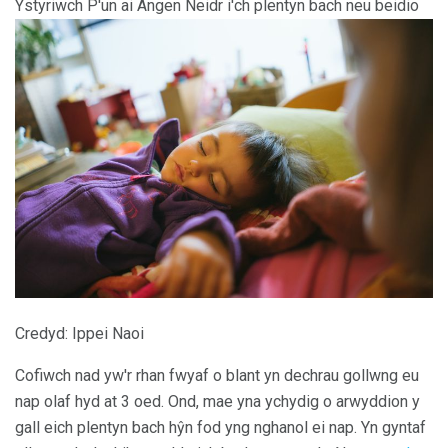
Ystyriwch P'un ai Angen Neidr i'ch plentyn bach neu beidio
Credyd: Ippei Naoi
Cofiwch nad yw'r rhan fwyaf o blant yn dechrau gollwng eu
nap olaf hyd at 3 oed. Ond, mae yna ychydig o arwyddion y
gall eich plentyn bach hŷn fod yng nghanol ei nap. Yn gyntaf