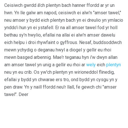
Ceisiwch gwrdd â'ch plentyn bach hanner ffordd ar yr un
hwn. Yn lle galw am napod, ceisiwch ei alw'n "amser tawel,"
neu amser y bydd eich plentyn bach yn ei dreulio yn ymlacio
ynddo'i hun yn ei ystafell. Er na all amser tawel fod yr holl
bethau sy'n hwylio, efallai na allai ei alw'n amser dawelu
eich helpu i droi rhywfaint o gyffrous. Nesaf, buddsoddwch
mewn ychydig o deganau hwyl a diogel y gellir eu rhoi
mewn basged arbennig. Mae'r teganau hyn i'w dwyn allan
am amser tawel yn unig a gellir eu rhoi ar
wely
eich
plentyn
neu yn eu crib. Os yw'ch plentyn yn wirioneddol flinedig,
efallai y bydd yn chwarae ers tro, ond bydd yn cysgu yn y
pen draw. Yn y naill ffordd neu'r llall, fe gewch chi "amser
tawel". Deer