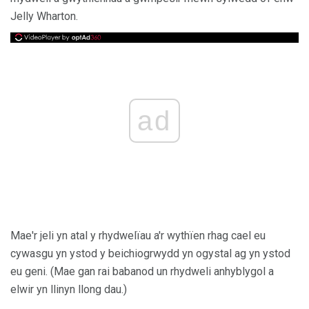
Jelly Wharton.
ad
Mae'r jeli yn atal y rhydwelïau a'r wythïen rhag cael eu
cywasgu yn ystod y beichiogrwydd yn ogystal ag yn ystod
eu geni. (Mae gan rai babanod un rhydweli anhyblygol a
elwir yn llinyn llong dau.)