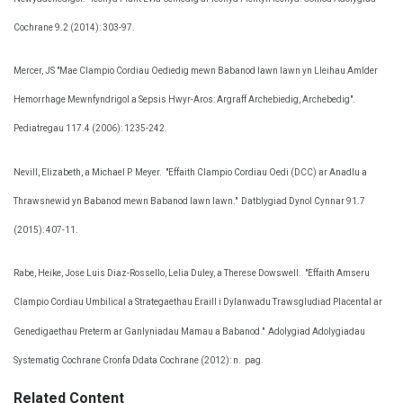
Cochrane 9.2 (2014): 303-97.
Mercer, JS "Mae Clampio Cordiau Oediedig mewn Babanod Iawn Iawn yn Lleihau Amlder
Hemorrhage Mewnfyndrigol a Sepsis Hwyr-Aros: Argraff Archebiedig, Archebedig".
Pediatregau 117.4 (2006): 1235-242.
Nevill, Elizabeth, a Michael P. Meyer.
"Effaith Clampio Cordiau Oedi (DCC) ar Anadlu a
Thrawsnewid yn Babanod mewn Babanod Iawn Iawn."
Datblygiad Dynol Cynnar 91.7
(2015): 407-11.
Rabe, Heike, Jose Luis Diaz-Rossello, Lelia Duley, a Therese Dowswell.
"Effaith Amseru
Clampio Cordiau Umbilical a Strategaethau Eraill i Dylanwadu Trawsgludiad Placental ar
Genedigaethau Preterm ar Ganlyniadau Mamau a Babanod."
Adolygiad Adolygiadau
Systematig Cochrane Cronfa Ddata Cochrane (2012): n.
pag.
Related Content