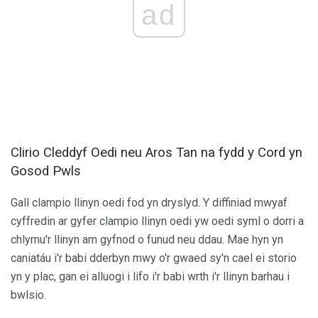
ad
Clirio Cleddyf Oedi neu Aros Tan na fydd y Cord yn
Gosod Pwls
Gall clampio llinyn oedi fod yn dryslyd. Y diffiniad mwyaf
cyffredin ar gyfer clampio llinyn oedi yw oedi syml o dorri a
chlymu'r llinyn am gyfnod o funud neu ddau. Mae hyn yn
caniatáu i'r babi dderbyn mwy o'r gwaed sy'n cael ei storio
yn y plac, gan ei alluogi i lifo i'r babi wrth i'r llinyn barhau i
bwlsio.