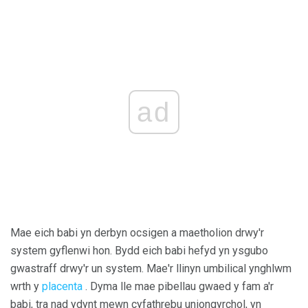
ad
Mae eich babi yn derbyn ocsigen a maetholion drwy'r
system gyflenwi hon. Bydd eich babi hefyd yn ysgubo
gwastraff drwy'r un system. Mae'r llinyn umbilical ynghlwm
wrth y
placenta
. Dyma lle mae pibellau gwaed y fam a'r
babi, tra nad ydynt mewn cyfathrebu uniongyrchol, yn