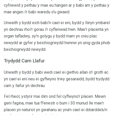
cyfnewid y pethau y mae eu hangen ar y babi am y pethau y
mae angen i'r babi waredu o'u gwaed.
Unwaith y bydd eich babi'n cael ei eni, bydd y llinyn ymbarel
yn dechrau rhoi'r gorau i'r cyflenwad hwn. Mae'r placenta yn
organ tafladwy, sy'n golygu y bydd mam yn creu plac
newydd ar gyfer y beichiogrwydd hwnnw yn unig gyda phob
beichiogrwydd newydd.
Trydydd Cam Llafur
Unwaith y bydd y babi wedi cael ei gwthio allan o'r groth ac
yn cael ei eni neu ei gyflwyno trwy gesaraidd, bydd trydydd
cam y llafur yn dechrau.
Fel rheol, ystyrir mai dim ond fel cyflwyno'r placen. Mewn
geni fagina, mae tua ffenestr o bum i 30 munud lle mae'r
placen yn naturiol yn gwahanu ac yna'n cael ei ddiarddelu'n