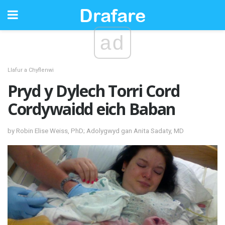
ad
Llafur a Chyflenwi
Pryd y Dylech Torri Cord
Cordywaidd eich Baban
by Robin Elise Weiss, PhD; Adolygwyd gan Anita Sadaty, MD