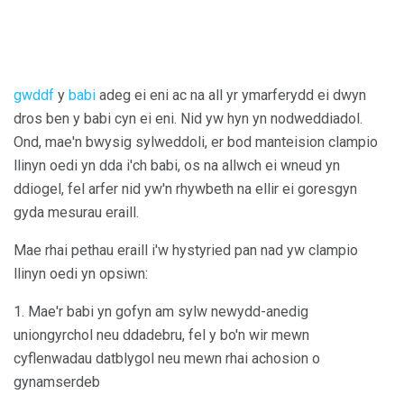
gwddf
y
babi
adeg ei eni ac na all yr ymarferydd ei dwyn
dros ben y babi cyn ei eni. Nid yw hyn yn nodweddiadol.
Ond, mae'n bwysig sylweddoli, er bod manteision clampio
llinyn oedi yn dda i'ch babi, os na allwch ei wneud yn
ddiogel, fel arfer nid yw'n rhywbeth na ellir ei goresgyn
gyda mesurau eraill.
Mae rhai pethau eraill i'w hystyried pan nad yw clampio
llinyn oedi yn opsiwn:
1. Mae'r babi yn gofyn am sylw newydd-anedig
uniongyrchol neu ddadebru, fel y bo'n wir mewn
cyflenwadau datblygol neu mewn rhai achosion o
gynamserdeb