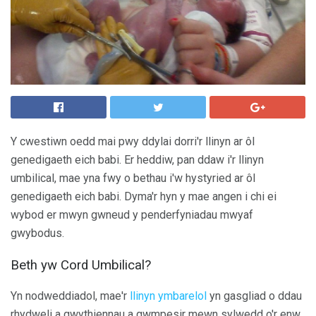
Y cwestiwn oedd mai pwy ddylai dorri'r llinyn ar ôl
genedigaeth eich babi. Er heddiw, pan ddaw i'r llinyn
umbilical, mae yna fwy o bethau i'w hystyried ar ôl
genedigaeth eich babi. Dyma'r hyn y mae angen i chi ei
wybod er mwyn gwneud y penderfyniadau mwyaf
gwybodus.
Beth yw Cord Umbilical?
Yn nodweddiadol, mae'r
llinyn ymbarelol
yn gasgliad o ddau
rhydweli a gwythiennau a gwmpesir mewn sylwedd o'r enw