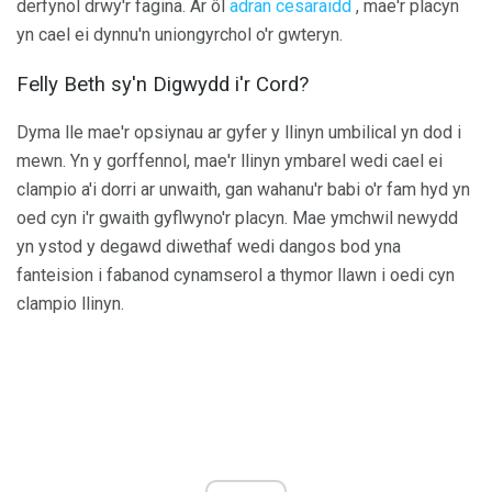
derfynol drwy'r fagina. Ar ôl
adran cesaraidd
, mae'r placyn
yn cael ei dynnu'n uniongyrchol o'r gwteryn.
Felly Beth sy'n Digwydd i'r Cord?
Dyma lle mae'r opsiynau ar gyfer y llinyn umbilical yn dod i
mewn. Yn y gorffennol, mae'r llinyn ymbarel wedi cael ei
clampio a'i dorri ar unwaith, gan wahanu'r babi o'r fam hyd yn
oed cyn i'r gwaith gyflwyno'r placyn. Mae ymchwil newydd
yn ystod y degawd diwethaf wedi dangos bod yna
fanteision i fabanod cynamserol a thymor llawn i oedi cyn
clampio llinyn.