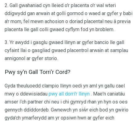
2. Gall gwahaniad cyn lleied o'r placenta o'r wal wteri
ddigwydd gan arwain at golli gormod o waed ar gyfer y babi
a'r mom, fel mewn achosion o doriad placental neu â previa
placenta lle gall colli gwaed cyflym fod yn broblem.
3. Yr awydd i gasglu gwaed llinyn ar gyfer bancio lle gall
cyfaint llai o gasgliad gwaed placentrol arwain at samplau
annigonol ar gyfer storio.
Pwy sy'n Gall Torri'r Cord?
Gyda theuluoedd clampio llinyn oedi yn aml yn gallu cael
mwy o ddewisiadau
pwy all dorri'r llinyn
. Mae'n caniatáu
amser i'ch partner chi neu i chi gymryd rhan yn hyn os oes
gennych ddiddordeb. Gwnewch yn siŵr eich bod yn gwirio
gyda'ch ymarferydd am yr opsiwn hwn ar gyfer eich