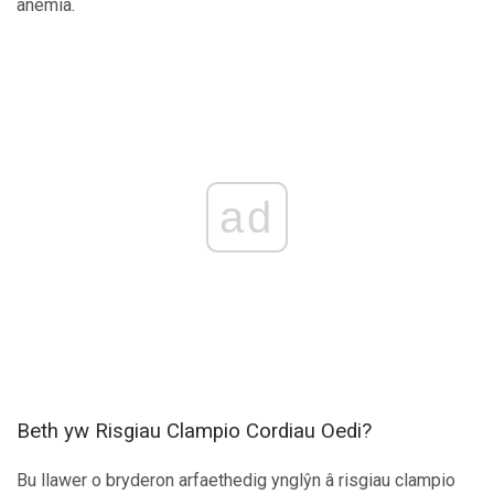
anemia.
ad
Beth yw Risgiau Clampio Cordiau Oedi?
Bu llawer o bryderon arfaethedig ynglŷn â risgiau clampio