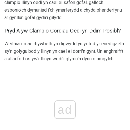
clampio llinyn oedi yn cael ei safon gofal, gallech
esbonio'ch dymuniad i'ch ymarferydd a chyda phenderfynu
ar gynllun gofal gyda'i gilydd.
Pryd A yw Clampio Cordiau Oedi yn Ddim Posibl?
Weithiau, mae rhywbeth yn digwydd yn ystod yr enedigaeth
sy'n golygu bod y llinyn yn cael ei dorri'n gynt. Un enghraifft
a allai fod os yw'r llinyn wedi'i glymu'n dynn o amgylch
ad