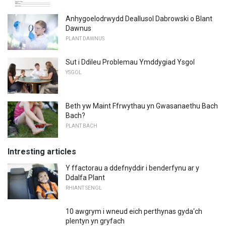
Anhygoelodrwydd Deallusol Dabrowski o Blant
Dawnus
PLANT DAWNUS
Sut i Ddileu Problemau Ymddygiad Ysgol
YSGOL
Beth yw Maint Ffrwythau yn Gwasanaethu Bach
Bach?
PLANT BACH
Intresting articles
Y ffactorau a ddefnyddir i benderfynu ar y
Ddalfa Plant
RHIANT SENGL
10 awgrym i wneud eich perthynas gyda'ch
plentyn yn gryfach