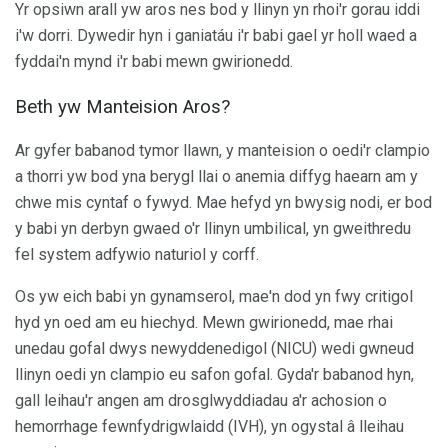
Yr opsiwn arall yw aros nes bod y llinyn yn rhoi'r gorau iddi
i'w dorri. Dywedir hyn i ganiatáu i'r babi gael yr holl waed a
fyddai'n mynd i'r babi mewn gwirionedd.
Beth yw Manteision Aros?
Ar gyfer babanod tymor llawn, y manteision o oedi'r clampio
a thorri yw bod yna berygl llai o anemia diffyg haearn am y
chwe mis cyntaf o fywyd. Mae hefyd yn bwysig nodi, er bod
y babi yn derbyn gwaed o'r llinyn umbilical, yn gweithredu
fel system adfywio naturiol y corff.
Os yw eich babi yn gynamserol, mae'n dod yn fwy critigol
hyd yn oed am eu hiechyd. Mewn gwirionedd, mae rhai
unedau gofal dwys newyddenedigol (NICU) wedi gwneud
llinyn oedi yn clampio eu safon gofal. Gyda'r babanod hyn,
gall leihau'r angen am drosglwyddiadau a'r achosion o
hemorrhage fewnfydrigwlaidd (IVH), yn ogystal â lleihau