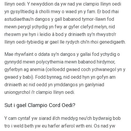
llinyn oedi. Y newyddion da yw nad yw clampio llinyn oedi
yn gysylltiedig â cholli mwy o waed yn y fam. Er bod rhai
astudiaethau'n dangos y gall babanod tymor-llawn fod
mewn perygl ychydig yn fwy ar gyfer clefyd melyn, nid
rheswm yw hyn i leidio â bod y driniaeth sy'n rhwystro'r
llinyn oedi-tybiedig ar gael lle rydych chi'n rhoi genedigaeth.
Mae rhywfaint o ddata sy'n dangos y gallai fod ychydig o
gynnydd mewn polycythemia mewn babanod hirdymor,
gyferbyn ag anemia (celloedd gwaed coch ychwanegol yn y
gwaed y babi). Fodd bynnag, nid oedd hyn yn gofyn am
driniaeth ac nid oedd yn ymddangos yn ganlyniad
uniongyrchol i'r clampio llinyn oedi.
Sut i gael Clampio Cord Oedi?
Y cam cyntaf yw siarad â'ch meddyg neu'ch bydwraig bob
tro i weld beth yw eu harfer arferol wrth eni. Os nad yw