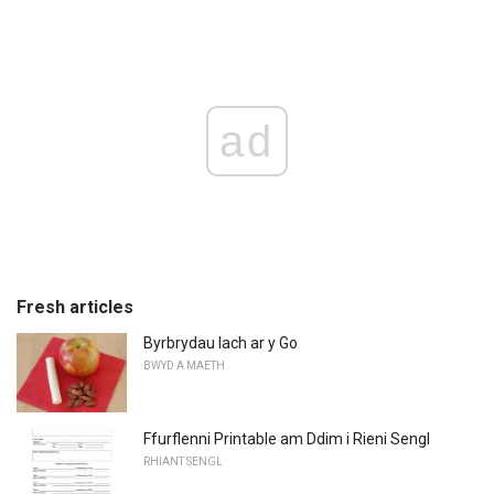
ad
Fresh articles
Byrbrydau Iach ar y Go
BWYD A MAETH
Ffurflenni Printable am Ddim i Rieni Sengl
RHIANT SENGL