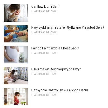
Canllaw Llun i Geni
LLAFUR A CHYFLENWI
Pwy sydd yn yr Ystafell Gyflwyno Yn ystod Geni?
LLAFUR A CHYFLENWI
Faint o Faint sydd â Chost Babi?
LLAFUR A CHYFLENWI
Dileu mewn Beichiogrwydd Hwyr
LLAFUR A CHYFLENWI
Defnyddio Castro Olew i Annog Llafur
LLAFUR A CHYFLENWI