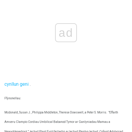
ad
cynllun geni
.
Ffynonellau:
Mcdonald, Susan J., Philippa Middleton, Therese Dowswell, a Peter S. Morris.
"Effaith
Amseru Clampio Cordiau Umbilical Babanod Tymor ar Ganlyniadau Mamau a
Newyddenedigol."
Iechyd Plant Evid-Seiliedig ar Iechyd Plentyn Iechyd: Cofnod Adolygiad