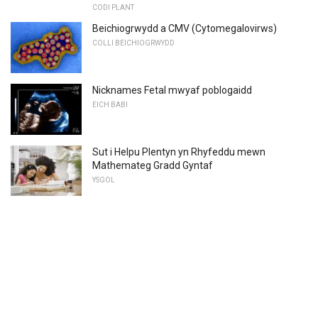
CODI PLANT
Beichiogrwydd a CMV (Cytomegalovirws)
COLLI BEICHIOGRWYDD
Nicknames Fetal mwyaf poblogaidd
EICH BABI
Sut i Helpu Plentyn yn Rhyfeddu mewn
Mathemateg Gradd Gyntaf
YSGOL