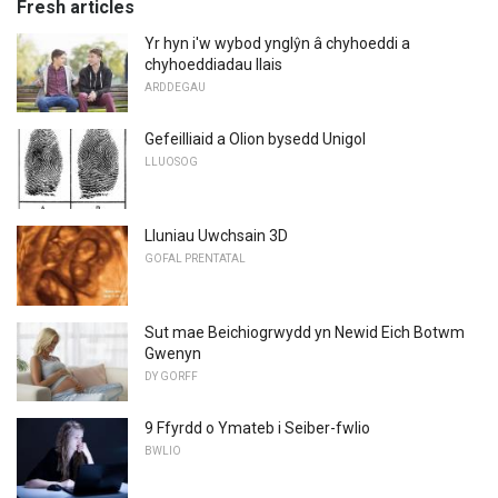
Fresh articles
Yr hyn i'w wybod ynglŷn â chyhoeddi a
chyhoeddiadau llais
ARDDEGAU
Gefeilliaid a Olion bysedd Unigol
LLUOSOG
Lluniau Uwchsain 3D
GOFAL PRENTATAL
Sut mae Beichiogrwydd yn Newid Eich Botwm
Gwenyn
DY GORFF
9 Ffyrdd o Ymateb i Seiber-fwlio
BWLIO