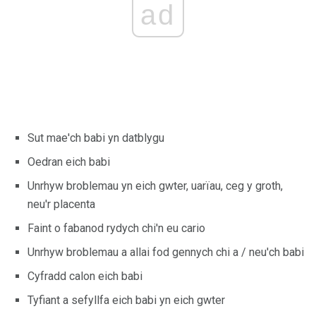
ad
Sut mae'ch babi yn datblygu
Oedran eich babi
Unrhyw broblemau yn eich gwter, uarïau, ceg y groth,
neu'r placenta
Faint o fabanod rydych chi'n eu cario
Unrhyw broblemau a allai fod gennych chi a / neu'ch babi
Cyfradd calon eich babi
Tyfiant a sefyllfa eich babi yn eich gwter