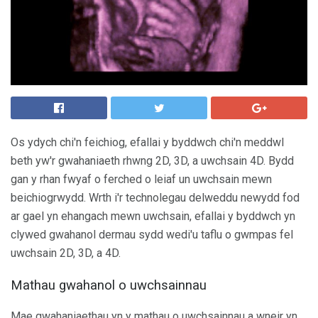
Os ydych chi'n feichiog, efallai y byddwch chi'n meddwl
beth yw'r gwahaniaeth rhwng 2D, 3D, a uwchsain 4D. Bydd
gan y rhan fwyaf o ferched o leiaf un uwchsain mewn
beichiogrwydd. Wrth i'r technolegau delweddu newydd fod
ar gael yn ehangach mewn uwchsain, efallai y byddwch yn
clywed gwahanol dermau sydd wedi'u taflu o gwmpas fel
uwchsain 2D, 3D, a 4D.
Mathau gwahanol o uwchsainnau
Mae gwahaniaethau yn y mathau o uwchsainnau a wneir yn