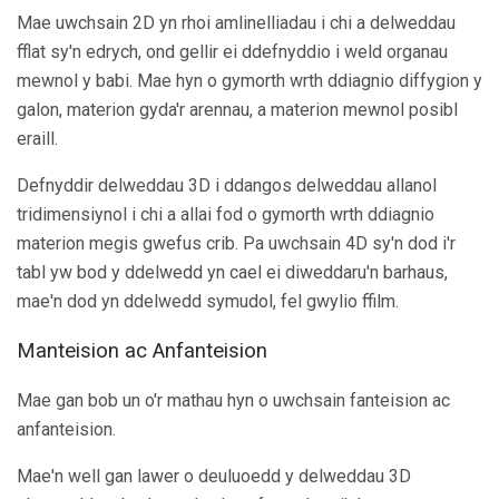
Mae uwchsain 2D yn rhoi amlinelliadau i chi a delweddau
fflat sy'n edrych, ond gellir ei ddefnyddio i weld organau
mewnol y babi. Mae hyn o gymorth wrth ddiagnio diffygion y
galon, materion gyda'r arennau, a materion mewnol posibl
eraill.
Defnyddir delweddau 3D i ddangos delweddau allanol
tridimensiynol i chi a allai fod o gymorth wrth ddiagnio
materion megis gwefus crib. Pa uwchsain 4D sy'n dod i'r
tabl yw bod y ddelwedd yn cael ei diweddaru'n barhaus,
mae'n dod yn ddelwedd symudol, fel gwylio ffilm.
Manteision ac Anfanteision
Mae gan bob un o'r mathau hyn o uwchsain fanteision ac
anfanteision.
Mae'n well gan lawer o deuluoedd y delweddau 3D