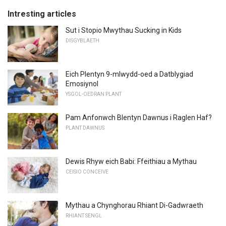
Intresting articles
Sut i Stopio Mwythau Sucking in Kids
DISGYBLAETH
Eich Plentyn 9-mlwydd-oed a Datblygiad
Emosiynol
YSGOL-OEDRAN PLANT
Pam Anfonwch Blentyn Dawnus i Raglen Haf?
PLANT DAWNUS
Dewis Rhyw eich Babi: Ffeithiau a Mythau
CEISIO CONCEIVE
Mythau a Chynghorau Rhiant Di-Gadwraeth
RHIANT SENGL