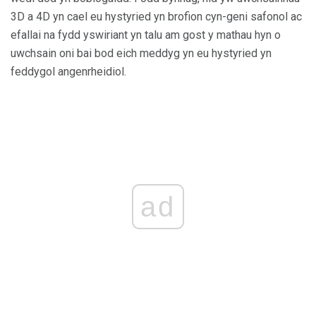
3D a 4D yn cael eu hystyried yn brofion cyn-geni safonol ac
efallai na fydd yswiriant yn talu am gost y mathau hyn o
uwchsain oni bai bod eich meddyg yn eu hystyried yn
feddygol angenrheidiol.
ad