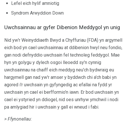
Lefel eich hylif amniotig
Syndrom Arwyddion Down
Uwchsainnau ar gyfer Dibenion Meddygol yn unig
Nid yw'r Weinyddiaeth Bwyd a Chyffuriau (FDA) yn argymell
eich bod yn cael uwchsainnau at ddibenion hwyl neu fondio,
gan nodi defnyddio uwchsain fel technoleg feddygol. Mae
hyn yn golygu y dylech osgoi lleoedd sy'n cynnig
uwchsainnau na chaiff eich meddyg neu'ch bydwraig eu
hargymell gan nad yw'r amser y byddwch chi a'ch babi yn
agored i'r uwchsain yn gyfyngedig ac efallai na fydd yr
uwchsain yn cael ei berfformio'n iawn. Er bod uwchsain yn
cael ei ystyried yn ddiogel, nid oes unrhyw ymchwil i nodi
pa amlygiad hir i uwchsain y gall ei wneud i fabi.
> Ffynonellau: