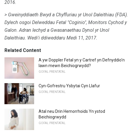
2016.
> Gweinyddiaeth Bwyd a Chyffuriau yr Unol Daleithiau (FDA).
Dylech osgoi Delweddau Fetal "Coginio", Monitors Cychod y
Galon.
Adran Iechyd a Gwasanaethau Dynol yr Unol
Daleithiau.
Wedi'i ddiweddaru Medi 11, 2017.
Related Content
A yw Doppler Fetal yn y Cartref yn Defnyddio'n
Iawn mewn Beichiogrwydd?
GOFAL PRENTATAL
Cyn-Gofrestru Ysbytai Cyn Llafur
GOFAL PRENTATAL
Atal neu Drin Hemorrhoids Yn ystod
Beichiogrwydd
GOFAL PRENTATAL