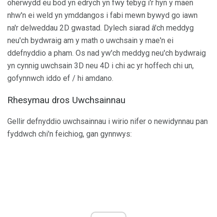
oherwydd eu bod yn edrych yn fwy tebyg i'r hyn y maen
nhw'n ei weld yn ymddangos i fabi mewn bywyd go iawn
na'r delweddau 2D gwastad. Dylech siarad â'ch meddyg
neu'ch bydwraig am y math o uwchsain y mae'n ei
ddefnyddio a pham. Os nad yw'ch meddyg neu'ch bydwraig
yn cynnig uwchsain 3D neu 4D i chi ac yr hoffech chi un,
gofynnwch iddo ef / hi amdano.
Rhesymau dros Uwchsainnau
Gellir defnyddio uwchsainnau i wirio nifer o newidynnau pan
fyddwch chi'n feichiog, gan gynnwys: