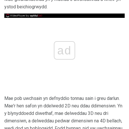
ystod beichiogrwydd.
ad
Mae pob uwchsain yn defnyddio tonnau sain i greu darlun.
Mae'r hen safon yn ddelwedd 2D neu ddau ddimensiwn. Yn
y blynyddoedd diwethaf, mae delweddau 3D neu dri
dimensiwn, a delweddau pedwar dimensiwn na 4D bellach,
wedi dod yn boblogaidd. Fodd bynnag, nid yw uwchsainnau