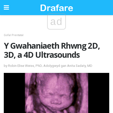
ad
Gofal Prentatal
Y Gwahaniaeth Rhwng 2D,
3D, a 4D Ultrasounds
by Robin Elise Weiss, PhD; Adolygwyd gan Anita Sadaty, MD