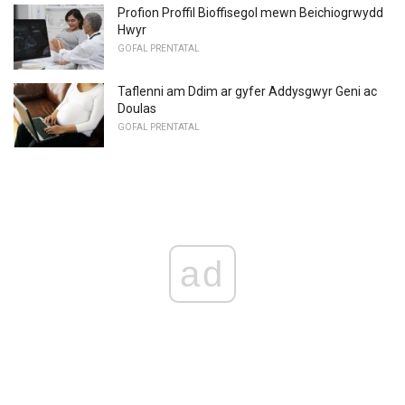
Profion Proffil Bioffisegol mewn Beichiogrwydd
Hwyr
GOFAL PRENTATAL
Taflenni am Ddim ar gyfer Addysgwyr Geni ac
Doulas
GOFAL PRENTATAL
ad