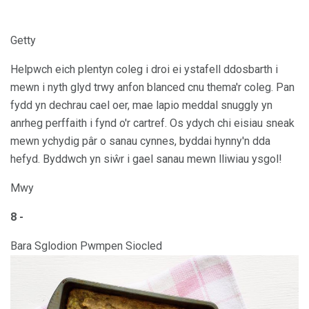
Getty
Helpwch eich plentyn coleg i droi ei ystafell ddosbarth i
mewn i nyth glyd trwy anfon blanced cnu thema'r coleg. Pan
fydd yn dechrau cael oer, mae lapio meddal snuggly yn
anrheg perffaith i fynd o'r cartref. Os ydych chi eisiau sneak
mewn ychydig pâr o sanau cynnes, byddai hynny'n dda
hefyd. Byddwch yn siŵr i gael sanau mewn lliwiau ysgol!
Mwy
8 -
Bara Sglodion Pwmpen Siocled