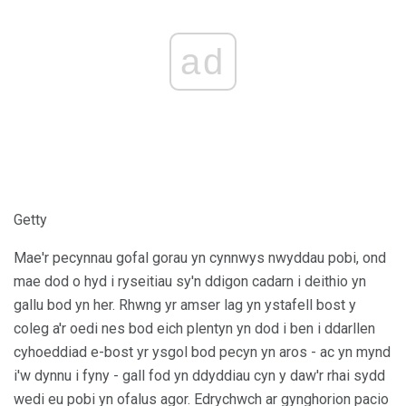
ad
Getty
Mae'r pecynnau gofal gorau yn cynnwys nwyddau pobi, ond
mae dod o hyd i ryseitiau sy'n ddigon cadarn i deithio yn
gallu bod yn her. Rhwng yr amser lag yn ystafell bost y
coleg a'r oedi nes bod eich plentyn yn dod i ben i ddarllen
cyhoeddiad e-bost yr ysgol bod pecyn yn aros - ac yn mynd
i'w dynnu i fyny - gall fod yn ddyddiau cyn y daw'r rhai sydd
wedi eu pobi yn ofalus agor. Edrychwch ar gynghorion pacio