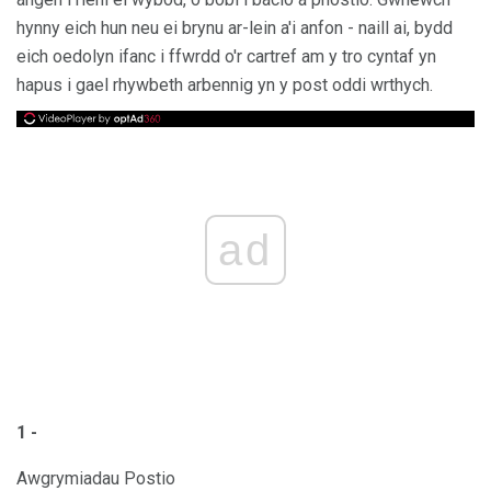
hynny eich hun neu ei brynu ar-lein a'i anfon - naill ai, bydd
eich oedolyn ifanc i ffwrdd o'r cartref am y tro cyntaf yn
hapus i gael rhywbeth arbennig yn y post oddi wrthych.
ad
1 -
Awgrymiadau Postio