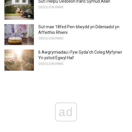
Sut i Helpu Oedolion Ifanc Symud Allan
OEDOLION IFANC
Sut mae 18fed Pen-blwydd yn Ddeniadol yn
Affeithio Rhieni
OEDOLION IFANC
6 Awgrymiadau i Fyw Gyda'ch Coleg Myfyriwr
Yn ystod Egwyl Haf
OEDOLION IFANC
ad