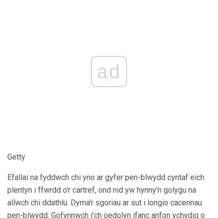
ad
Getty
Efallai na fyddwch chi yno ar gyfer pen-blwydd cyntaf eich
plentyn i ffwrdd o'r cartref, ond nid yw hynny'n golygu na
allwch chi ddathlu. Dyma'r sgoriau ar sut i longio cacennau
pen-blwydd. Gofynnwch i'ch oedolyn ifanc anfon ychydig o