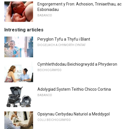
Engorgement y Fron: Achosion, Triniaethau, ac
Esboniadau
BABANOD
Intresting articles
Peryglon Tyfu a Thyfu i Blant
DIOGELWCH A CHYMORTH CYNTAF
Cymhlethdodau Beichiogrwydd a Phryderon
BEICHIOGRWYDD
Adolygiad System Teithio Chicco Cortina
BABANOD
Opsiynau Cerbydau Naturiol a Meddygol
COLLI BEICHIOGRWYDD