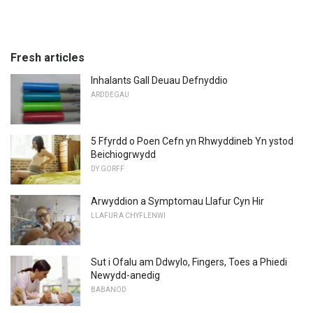
Fresh articles
Inhalants Gall Deuau Defnyddio
ARDDEGAU
5 Ffyrdd o Poen Cefn yn Rhwyddineb Yn ystod
Beichiogrwydd
DY GORFF
Arwyddion a Symptomau Llafur Cyn Hir
LLAFUR A CHYFLENWI
Sut i Ofalu am Ddwylo, Fingers, Toes a Phiedi
Newydd-anedig
BABANOD