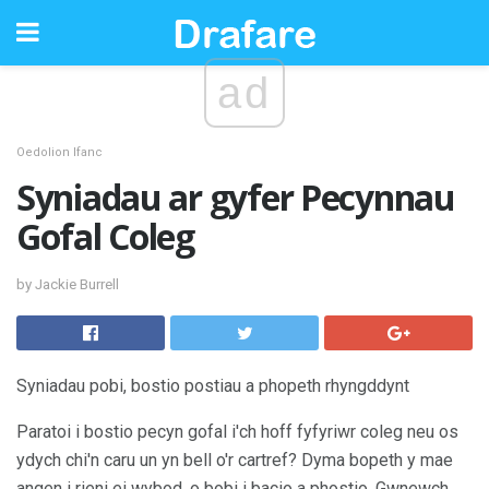
ad
Oedolion Ifanc
Syniadau ar gyfer Pecynnau
Gofal Coleg
by Jackie Burrell
Syniadau pobi, bostio postiau a phopeth rhyngddynt
Paratoi i bostio pecyn gofal i'ch hoff fyfyriwr coleg neu os
ydych chi'n caru un yn bell o'r cartref? Dyma bopeth y mae
angen i rieni ei wybod, o bobi i bacio a phostio. Gwnewch