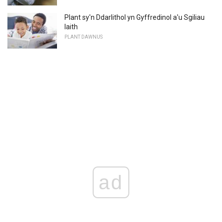
Plant sy'n Ddarlithol yn Gyffredinol a'u Sgiliau
Iaith
PLANT DAWNUS
ad