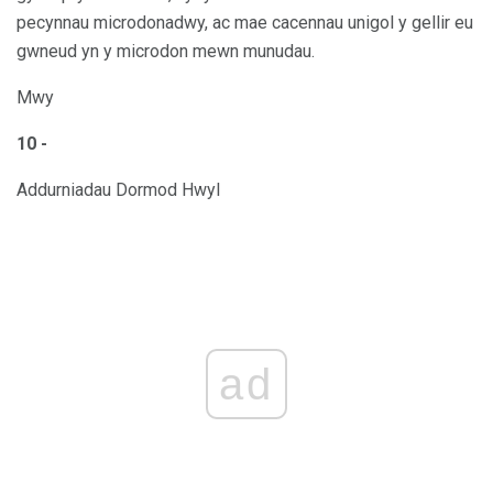
pecynnau microdonadwy, ac mae cacennau unigol y gellir eu
gwneud yn y microdon mewn munudau.
Mwy
10 -
Addurniadau Dormod Hwyl
ad