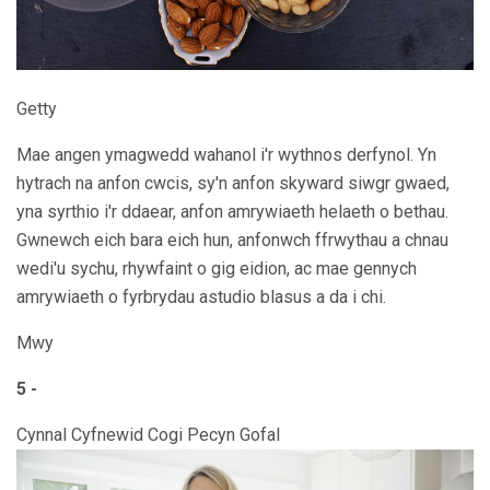
Getty
Mae angen ymagwedd wahanol i'r wythnos derfynol. Yn
hytrach na anfon cwcis, sy'n anfon skyward siwgr gwaed,
yna syrthio i'r ddaear, anfon amrywiaeth helaeth o bethau.
Gwnewch eich bara eich hun, anfonwch ffrwythau a chnau
wedi'u sychu, rhywfaint o gig eidion, ac mae gennych
amrywiaeth o fyrbrydau astudio blasus a da i chi.
Mwy
5 -
Cynnal Cyfnewid Cogi Pecyn Gofal