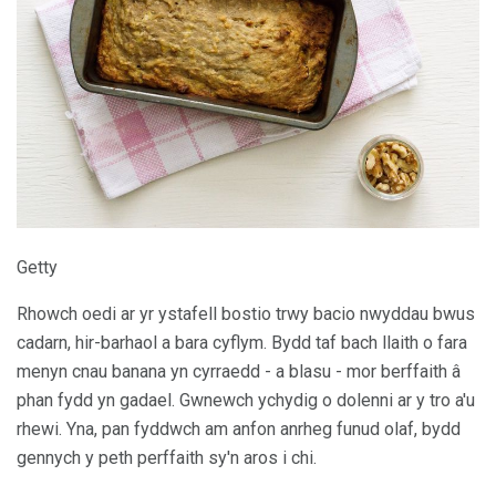
Getty
Rhowch oedi ar yr ystafell bostio trwy bacio nwyddau bwus
cadarn, hir-barhaol a bara cyflym. Bydd taf bach llaith o fara
menyn cnau banana yn cyrraedd - a blasu - mor berffaith â
phan fydd yn gadael. Gwnewch ychydig o dolenni ar y tro a'u
rhewi. Yna, pan fyddwch am anfon anrheg funud olaf, bydd
gennych y peth perffaith sy'n aros i chi.