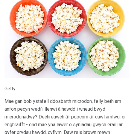
Getty
Mae gan bob ystafell ddosbarth microdon, felly beth am
anfon pecyn wedi'i llenwi â hawdd i wneud bwyd
microdonadwy? Dechreuwch â'r popcorn a'r cawl amlwg, er
enghraifft - ond mae yna lawer o syniadau gwych eraill ar
gyfer prydau hawdd, cyflym. Daw reis brown mewn