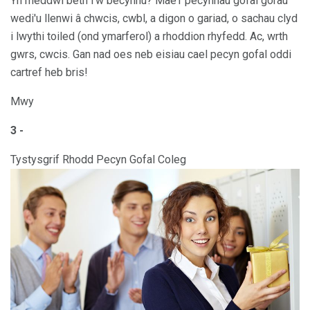
Yn meddwl beth i'w becynnu? Mae'r pecynnau gofal gorau
wedi'u llenwi â chwcis, cwbl, a digon o gariad, o sachau clyd
i lwythi toiled (ond ymarferol) a rhoddion rhyfedd. Ac, wrth
gwrs, cwcis. Gan nad oes neb eisiau cael pecyn gofal oddi
cartref heb bris!
Mwy
3 -
Tystysgrif Rhodd Pecyn Gofal Coleg