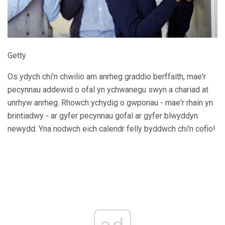
Getty
Os ydych chi'n chwilio am anrheg graddio berffaith, mae'r
pecynnau addewid o ofal yn ychwanegu swyn a chariad at
unrhyw anrheg. Rhowch ychydig o gwponau - mae'r rhain yn
brintiadwy - ar gyfer pecynnau gofal ar gyfer blwyddyn
newydd. Yna nodwch eich calendr felly byddwch chi'n cofio!