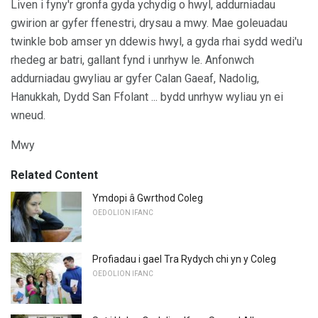
Liven i fyny'r gronfa gyda ychydig o hwyl, addurniadau
gwirion ar gyfer ffenestri, drysau a mwy. Mae goleuadau
twinkle bob amser yn ddewis hwyl, a gyda rhai sydd wedi'u
rhedeg ar batri, gallant fynd i unrhyw le. Anfonwch
addurniadau gwyliau ar gyfer Calan Gaeaf, Nadolig,
Hanukkah, Dydd San Ffolant ... bydd unrhyw wyliau yn ei
wneud.
Mwy
Related Content
Ymdopi â Gwrthod Coleg
OEDOLION IFANC
Profiadau i gael Tra Rydych chi yn y Coleg
OEDOLION IFANC