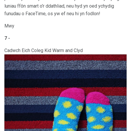
luniau ffôn smart o'r ddathliad, neu hyd yn oed ychydig
funudau o FaceTime, os yw ef neu hi yn fodlon!
Mwy
7 -
Cadwch Eich Coleg Kid Warm and Clyd