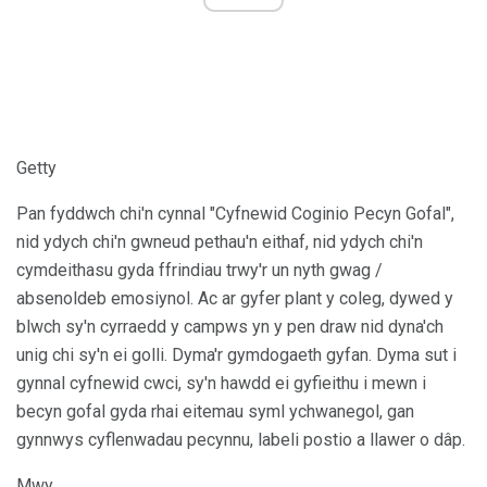
Getty
Pan fyddwch chi'n cynnal "Cyfnewid Coginio Pecyn Gofal",
nid ydych chi'n gwneud pethau'n eithaf, nid ydych chi'n
cymdeithasu gyda ffrindiau trwy'r un nyth gwag /
absenoldeb emosiynol. Ac ar gyfer plant y coleg, dywed y
blwch sy'n cyrraedd y campws yn y pen draw nid dyna'ch
unig chi sy'n ei golli. Dyma'r gymdogaeth gyfan. Dyma sut i
gynnal cyfnewid cwci, sy'n hawdd ei gyfieithu i mewn i
becyn gofal gyda rhai eitemau syml ychwanegol, gan
gynnwys cyflenwadau pecynnu, labeli postio a llawer o dâp.
Mwy