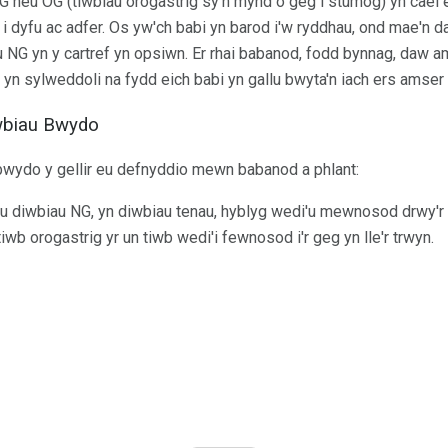
NG neu OG (tiwbiau orogastrig sy'n mynd o geg i stumog) yn cael
 i dyfu ac adfer. Os yw'ch babi yn barod i'w ryddhau, ond mae'n dal
u NG yn y cartref yn opsiwn. Er rhai babanod, fodd bynnag, daw
 yn sylweddoli na fydd eich babi yn gallu bwyta'n iach ers amser 
wbiau Bwydo
 bwydo y gellir eu defnyddio mewn babanod a phlant:
u diwbiau NG, yn diwbiau tenau, hyblyg wedi'u mewnosod drwy'r tr
wb orogastrig yr un tiwb wedi'i fewnosod i'r geg yn lle'r trwyn.