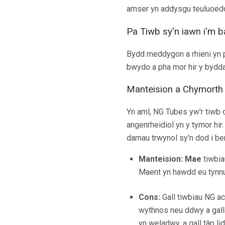
amser yn addysgu teuluoedd 
Pa Tiwb sy'n iawn i'm b
Bydd meddygon a rhieni yn p
bwydo a pha mor hir y bydd
Manteision a Chymorth
Yn aml, NG Tubes yw'r tiwb 
angenrheidiol yn y tymor h
darnau trwynol sy'n dod i be
Manteision: Mae
tiwbia
Maent yn hawdd eu tynnu
Cons:
Gall tiwbiau NG ac
wythnos neu ddwy a ga
yn weladwy, a gall tâp lid