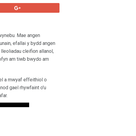
hwynebu. Mae angen
hunain, efallai y bydd angen
eoliadau cleifion allanol,
gofyn am tiwb bwydo am
l a mwyaf effeithiol o
nod gael rhywfaint o'u
far.