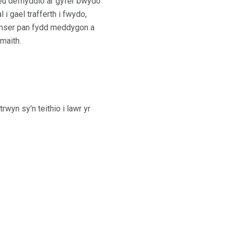
 eu defnyddio ar gyfer bwydo
 i gael trafferth i fwydo,
 amser pan fydd meddygon a
maith.
wyn sy'n teithio i lawr yr