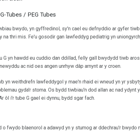
 G-Tubes / PEG Tubes
wbiau bwydo, yn gyffredinol, sy'n cael eu defnyddio ar gyfer ti
 na thri mis. Fe'u gosodir gan lawfeddyg pediatrig yn uniongyrch
u G yn hawdd eu cuddio dan ddillad, felly gall bwydydd tiwb aros
dnewyddu ac nid oes angen unrhyw dâp arnynt ar y croen.
wb yn weithdrefn lawfeddygol y mae'n rhaid ei wneud yn yr ysbyt
blemau gyda'r stoma. Os bydd tiwbiau'n dod allan ac nad ydynt yn
Ar ôl i'r tube G gael ei dynnu, bydd sgar fach.
d o fwydo blaenorol a adawyd yn y stumog ar ddechrau'r bwydo 