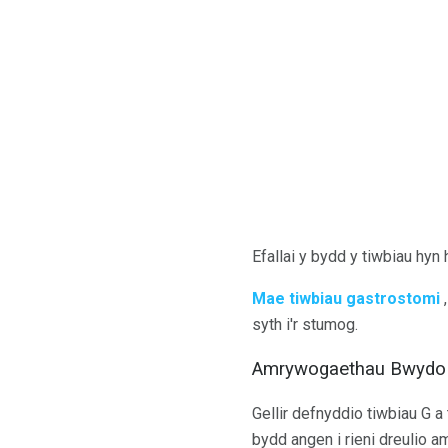
Efallai y bydd y tiwbiau hyn
Mae tiwbiau gastrostomi
,
syth i'r stumog.
Amrywogaethau Bwydo
Gellir defnyddio tiwbiau G a
bydd angen i rieni dreulio a