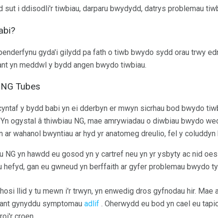
sut i ddisodli'r tiwbiau, darparu bwydydd, datrys problemau tiwb
abi?
enderfynu gyda'i gilydd pa fath o tiwb bwydo sydd orau trwy ed
ant yn meddwl y bydd angen bwydo tiwbiau.
 NG Tubes
cyntaf y bydd babi yn ei dderbyn er mwyn sicrhau bod bwydo tiwb 
ir. Yn ogystal â thiwbiau NG, mae amrywiadau o diwbiau bwydo w
n ar wahanol bwyntiau ar hyd yr anatomeg dreulio, fel y coluddyn 
u NG yn hawdd eu gosod yn y cartref neu yn yr ysbyty ac nid oes 
 hefyd, gan eu gwneud yn berffaith ar gyfer problemau bwydo ty
hosi llid y tu mewn i'r trwyn, yn enwedig dros gyfnodau hir. Mae
llant gynyddu symptomau
adlif
. Oherwydd eu bod yn cael eu tapi
roi'r croen.