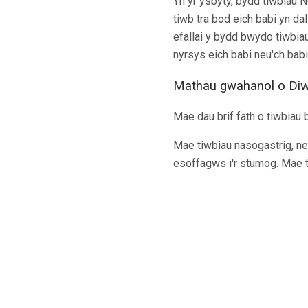
Yn yr ysbyty, bydd tiwbiau 
tiwb tra bod eich babi yn dal
efallai y bydd bwydo tiwbia
nyrsys eich babi neu'ch babi
Mathau gwahanol o Di
Mae dau brif fath o tiwbiau
Mae tiwbiau nasogastrig, ne
esoffagws i'r stumog. Mae ti