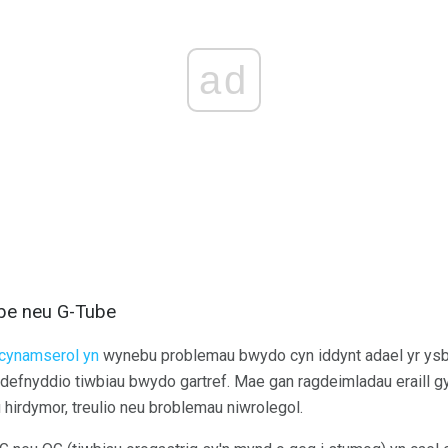
ad
be neu G-Tube
cynamserol yn
wynebu problemau bwydo cyn iddynt adael yr ysbyty
defnyddio tiwbiau bwydo gartref. Mae gan ragdeimladau eraill 
 hirdymor, treulio neu broblemau niwrolegol.