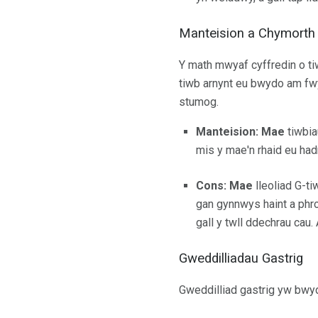
Manteision a Chymorth
Y math mwyaf cyffredin o ti
tiwb arnynt eu bwydo am fwy
stumog.
Manteision: Mae
tiwbia
mis y mae'n rhaid eu ha
Cons: Mae
lleoliad G-ti
gan gynnwys haint a phro
gall y twll ddechrau cau. 
Gweddilliadau Gastrig
Gweddilliad gastrig yw bwy