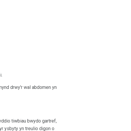
i.
n mynd drwy'r wal abdomen yn
nyddio tiwbiau bwydo gartref,
yr ysbyty yn treulio digon o