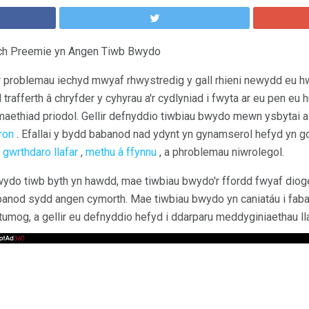
o'ch Preemie yn Angen Tiwb Bwydo
r problemau iechyd mwyaf rhwystredig y gall rhieni newydd eu 
 trafferth â chryfder y cyhyrau a'r cydlyniad i fwyta ar eu pen eu 
aethiad priodol. Gellir defnyddio tiwbiau bwydo mewn ysbytai a ll
fron
. Efallai y bydd babanod nad ydynt yn gynamserol hefyd yn 
s
gwrthdaro llafar
,
methu â ffynnu
, a phroblemau niwrolegol.
fwydo tiwb byth yn hawdd, mae tiwbiau bwydo'r ffordd fwyaf dioge
banod sydd angen cymorth. Mae tiwbiau bwydo yn caniatáu i faba
umog, a gellir eu defnyddio hefyd i ddarparu meddyginiaethau lla