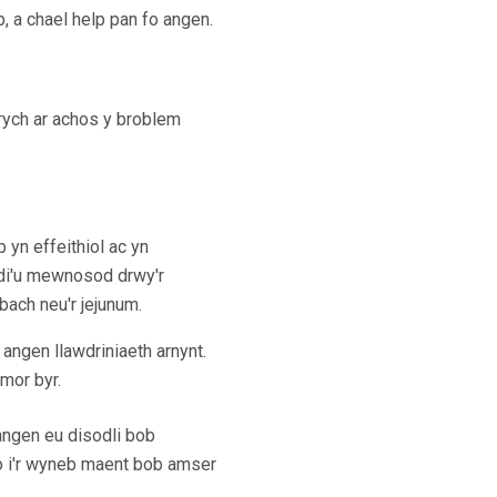
, a chael help pan fo angen.
rych ar achos y broblem
yn effeithiol ac yn
edi'u mewnosod drwy'r
bach neu'r jejunum.
angen llawdriniaeth arnynt.
mor byr.
 angen eu disodli bob
o i'r wyneb maent bob amser