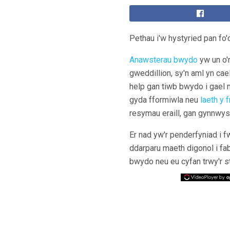
Pethau i'w hystyried pan f
Anawsterau bwydo
yw un o'
gweddillion, sy'n aml yn cael
help gan tiwb bwydo i gael m
gyda fformiwla neu
laeth y 
resymau eraill, gan gynnwy
Er nad yw'r penderfyniad i 
ddarparu maeth digonol i fa
bwydo neu eu cyfan trwy'r st