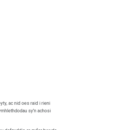
, ac nid oes raid i rieni
gymhlethdodau sy'n achosi