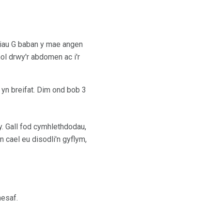
wbiau G baban y mae angen
ol drwy'r abdomen ac i'r
 yn breifat. Dim ond bob 3
y. Gall fod cymhlethdodau,
 cael eu disodli'n gyflym,
nesaf.