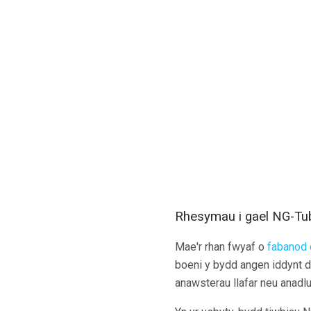
Rhesymau i gael NG-Tu
Mae'r rhan fwyaf o
fabanod 
boeni y bydd angen iddynt d
anawsterau llafar neu anadlu