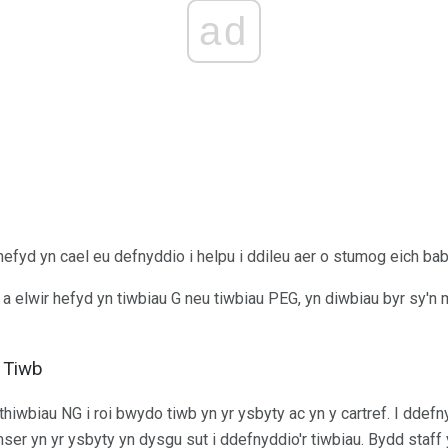
ad
 hefyd yn cael eu defnyddio i helpu i ddileu aer o stumog eich bab
 a elwir hefyd yn tiwbiau G neu tiwbiau PEG, yn diwbiau byr sy'
 Tiwb
 thiwbiau NG i roi bwydo tiwb yn yr ysbyty ac yn y cartref. I ddef
mser yn yr ysbyty yn dysgu sut i ddefnyddio'r tiwbiau. Bydd staff 