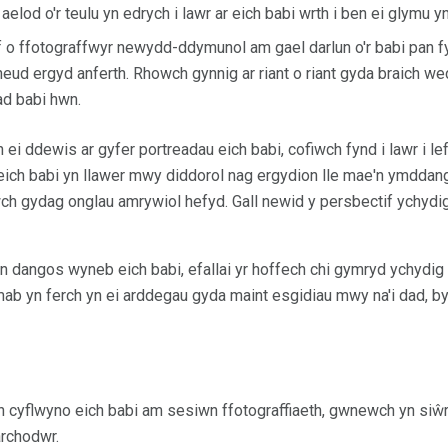
 aelod o'r teulu yn edrych i lawr ar eich babi wrth i ben ei glymu y
f o ffotograffwyr newydd-ddymunol am gael darlun o'r babi pan 
eud ergyd anferth. Rhowch gynnig ar riant o riant gyda braich wed
ad babi hwn.
ei ddewis ar gyfer portreadau eich babi, cofiwch fynd i lawr i lefe
s eich babi yn llawer mwy diddorol nag ergydion lle mae'n ymddan
wch gydag onglau amrywiol hefyd. Gall newid y persbectif ychydig
n dangos wyneb eich babi, efallai yr hoffech chi gymryd ychydig 
mab yn ferch yn ei arddegau gyda maint esgidiau mwy na'i dad, by
 cyflwyno eich babi am sesiwn ffotograffiaeth, gwnewch yn siŵr
rchodwr.