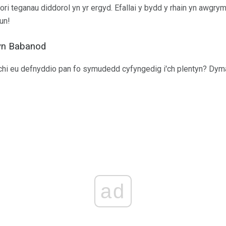
i teganau diddorol yn yr ergyd. Efallai y bydd y rhain yn awgrymu
lun!
tyn Babanod
 chi eu defnyddio pan fo symudedd cyfyngedig i'ch plentyn? Dy
ad