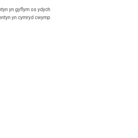
ntyn yn gyflym os ydych
 plentyn yn cymryd cwymp