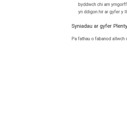
byddwch chi am ymgorffor
yn ddigon hir ar gyfer y l
Syniadau ar gyfer Plen
Pa fathau o fabanod allwch