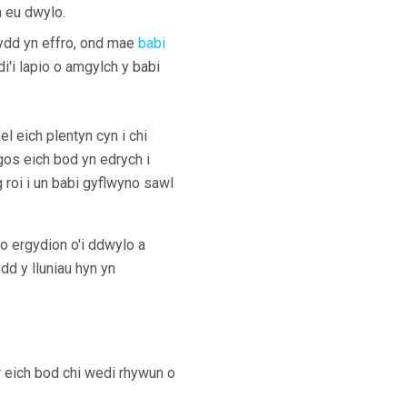
n eu dwylo.
fydd yn effro, ond mae
babi
i'i lapio o amgylch y babi
l eich plentyn cyn i chi
gos eich bod yn edrych i
 roi i un babi gyflwyno sawl
o ergydion o'i ddwylo a
dd y lluniau hyn yn
 eich bod chi wedi rhywun o