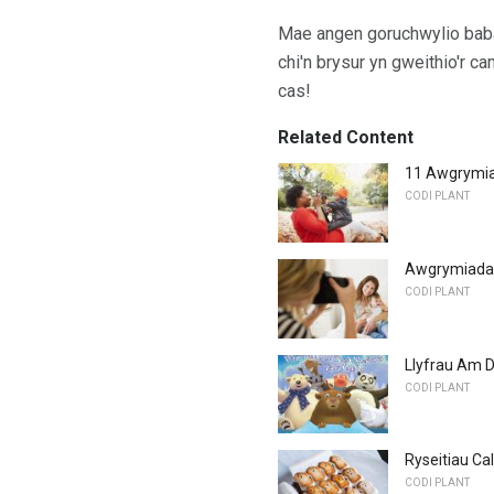
Mae angen goruchwylio baba
chi'n brysur yn gweithio'r 
cas!
Related Content
11 Awgrymia
CODI PLANT
Awgrymiadau 
CODI PLANT
Llyfrau Am 
CODI PLANT
Ryseitiau Cal
CODI PLANT