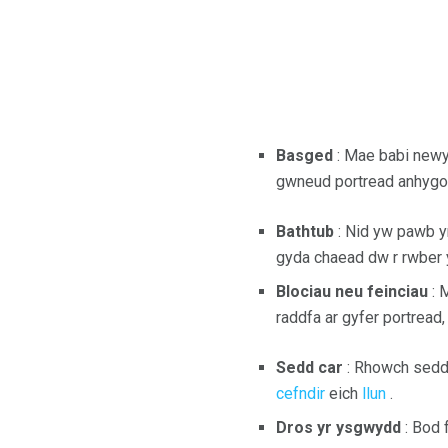
Basged
: Mae babi newy
gwneud portread anhygo
Bathtub
: Nid yw pawb y
gyda chaead dw r rwber 
Blociau neu feinciau
: 
raddfa ar gyfer portrea
Sedd car
: Rhowch sedd c
cefndir
eich
llun
.
Dros yr ysgwydd
: Bod 