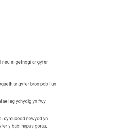
l neu ei gefnogi ar gyfer
ogaeth ar gyfer bron pob llun
 afael ag ychydig yn fwy
all ei symudedd newydd yn
yfer y babi hapus gorau,