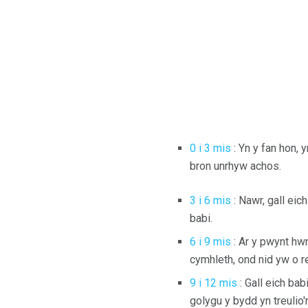
0 i 3 mis
: Yn y fan hon, 
bron unrhyw achos.
3 i 6 mis
: Nawr, gall eic
babi.
6 i 9 mis
: Ar y pwynt hwn
cymhleth, ond nid yw o r
9 i 12 mis
: Gall eich bab
golygu y bydd yn treulio'