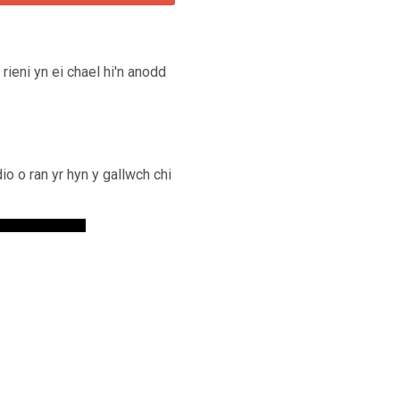
rieni yn ei chael hi'n anodd
o o ran yr hyn y gallwch chi