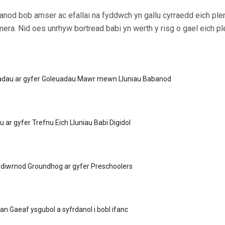
nod bob amser ac efallai na fyddwch yn gallu cyrraedd eich ple
camera. Nid oes unrhyw bortread babi yn werth y risg o gael eich
dau ar gyfer Goleuadau Mawr mewn Lluniau Babanod
ar gyfer Trefnu Eich Lluniau Babi Digidol
Ddiwrnod Groundhog ar gyfer Preschoolers
an Gaeaf ysgubol a syfrdanol i bobl ifanc