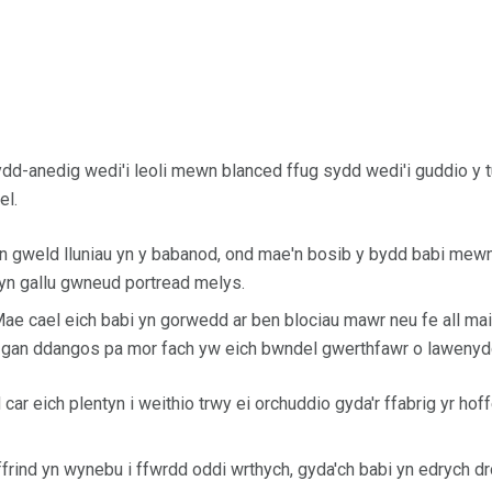
dd-anedig wedi'i leoli mewn blanced ffug sydd wedi'i guddio y t
el.
n gweld lluniau yn y babanod, ond mae'n bosib y bydd babi mewn
yn gallu gwneud portread melys.
Mae cael eich babi yn gorwedd ar ben blociau mawr neu fe all ma
d, gan ddangos pa mor fach yw eich bwndel gwerthfawr o lawenyd
ar eich plentyn i weithio trwy ei orchuddio gyda'r ffabrig yr hof
ffrind yn wynebu i ffwrdd oddi wrthych, gyda'ch babi yn edrych d