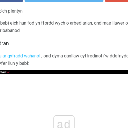
o'ch plentyn
babi eich hun fod yn ffordd wych o arbed arian, ond mae llawer o 
er babanod.
dran
u ar gyfradd wahanol
, ond dyma ganllaw cyffredinol i'w ddefnyddi
fer llun y babi:
ad