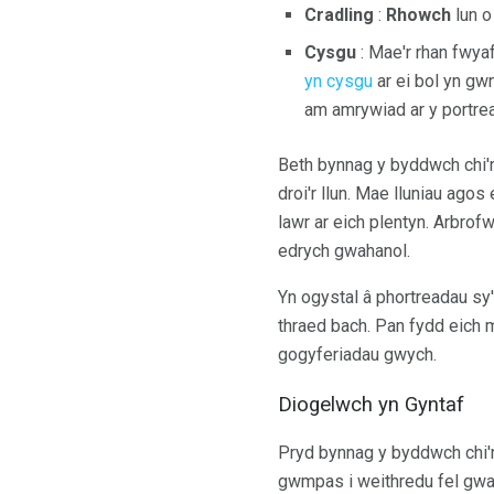
Cradling
:
Rhowch
lun o
Cysgu
: Mae'r rhan fwya
yn cysgu
ar ei bol yn gwn
am amrywiad ar y portre
Beth bynnag y byddwch chi'n 
droi'r llun. Mae lluniau ago
lawr ar eich plentyn. Arbrof
edrych gwahanol.
Yn ogystal â phortreadau sy'
thraed bach. Pan fydd eich 
gogyferiadau gwych.
Diogelwch yn Gyntaf
Pryd bynnag y byddwch chi'n
gwmpas i weithredu fel gwa