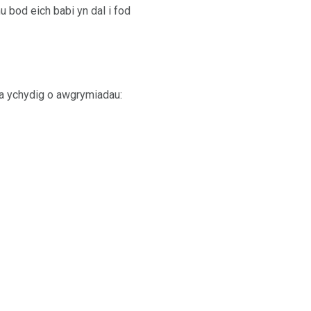
 bod eich babi yn dal i fod
ma ychydig o awgrymiadau: