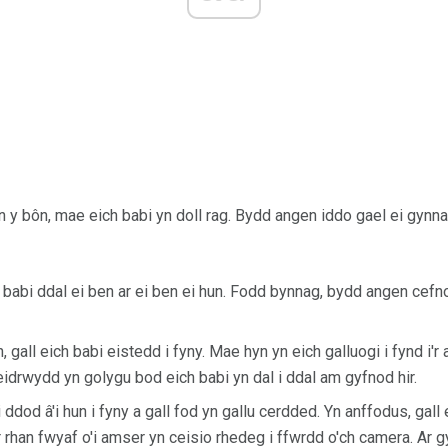
yn y bôn, mae eich babi yn doll rag. Bydd angen iddo gael ei gynna
h babi ddal ei ben ar ei ben ei hun. Fodd bynnag, bydd angen cefn
, gall eich babi eistedd i fyny. Mae hyn yn eich galluogi i fynd i'r
eidrwydd yn golygu bod eich babi yn dal i ddal am gyfnod hir.
i ddod â'i hun i fyny a gall fod yn gallu cerdded. Yn anffodus, g
r rhan fwyaf o'i amser yn ceisio rhedeg i ffwrdd o'ch camera. Ar g