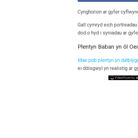
Cynghorion ar gyfer cyflwyn
Gall cymryd eich portreadau 
dod o hyd i syniadau ar gyf
Plentyn Baban yn ôl Oe
Mae pob plentyn yn datblyg
ei ddisgwyl yn realistig ar gy