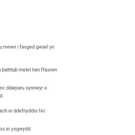
u mewn i fasged gwiail yn
 bathtub metel hen ffasiwn
inc ddarparu synnwyr o
d.
fech ei ddefnyddio fel
ros ei ysgwydd.