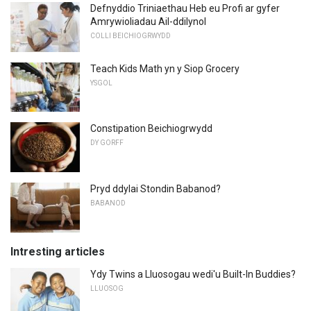
Defnyddio Triniaethau Heb eu Profi ar gyfer
Amrywioliadau Ail-ddilynol
COLLI BEICHIOGRWYDD
Teach Kids Math yn y Siop Grocery
YSGOL
Constipation Beichiogrwydd
DY GORFF
Pryd ddylai Stondin Babanod?
BABANOD
Intresting articles
Ydy Twins a Lluosogau wedi'u Built-In Buddies?
LLUOSOG