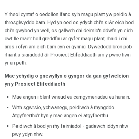
Y rheol cyntaf o oedolion ifanc sy'n magu plant yw peidio â
throsglwyddo barn. Hyd yn oed os ydych chi'n siŵr eich bod
chi'n gwybod yn well, os gallwch chi deimlo'n ddwfn yn eich
cwt lle mae'r holl greddfau ar gyfer magu plant, rhaid i chi
aros i ofyn am eich barn cyn ei gynnig. Dywedodd bron pob
rhiant a siaradodd â'r Prosiect Etifeddiaeth am y pwnc hwn
yr un peth.
Mae ychydig o gnewyllyn o gyngor da gan gyfweleion
yn y Prosiect Etifeddiaeth
Mae angen i blant wneud eu camgymeriadau eu hunain.
Wrth sgwrsio, ychwanegu, peidiwch â rhyngddo.
Atgyfnerthu'r hyn y mae angen ei atgyfnerthu.
Peidiwch â bod yn rhy feirniadol - gadewch iddyn nhw
pwy ydyn nhw.