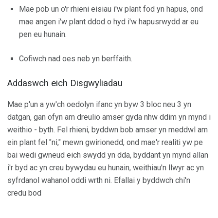
Mae pob un o'r rhieni eisiau i'w plant fod yn hapus, ond
mae angen i'w plant ddod o hyd i'w hapusrwydd ar eu
pen eu hunain.
Cofiwch nad oes neb yn berffaith.
Addaswch eich Disgwyliadau
Mae p'un a yw'ch oedolyn ifanc yn byw 3 bloc neu 3 yn
datgan, gan ofyn am dreulio amser gyda nhw ddim yn mynd i
weithio - byth. Fel rhieni, byddwn bob amser yn meddwl am
ein plant fel "ni," mewn gwirionedd, ond mae'r realiti yw pe
bai wedi gwneud eich swydd yn dda, byddant yn mynd allan
i'r byd ac yn creu bywydau eu hunain, weithiau'n llwyr ac yn
syfrdanol wahanol oddi wrth ni. Efallai y byddwch chi'n
credu bod