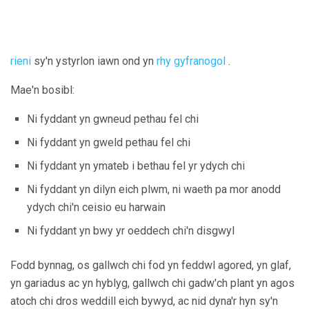
rieni
sy'n ystyrlon iawn ond yn
rhy gyfranogol
.
Mae'n bosibl:
Ni fyddant yn gwneud pethau fel chi
Ni fyddant yn gweld pethau fel chi
Ni fyddant yn ymateb i bethau fel yr ydych chi
Ni fyddant yn dilyn eich plwm, ni waeth pa mor anodd
ydych chi'n ceisio eu harwain
Ni fyddant yn bwy yr oeddech chi'n disgwyl
Fodd bynnag, os gallwch chi fod yn feddwl agored, yn glaf,
yn gariadus ac yn hyblyg, gallwch chi gadw'ch plant yn agos
atoch chi dros weddill eich bywyd, ac nid dyna'r hyn sy'n