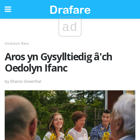
ad
Oedolion Ifanc
Aros yn Gysylltiedig â'ch
Oedolyn Ifanc
by Sharon Greenthal