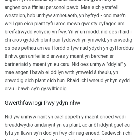
anghenion a ffiniau personol pawb. Mae eich ystafell
westeion, heb unrhyw amheuaeth, yn hyfryd - ond mae'n
well gan eich plant tyfu aros mewn gwesty cyfagos am
breifatrwydd ychydig yn fwy. Yn yr un modd, nid oes rhaid i
chi aros gyda'ch plant pan fyddwch yn ymweld, yn enwedig
os oes pethau am eu ffordd o fyw nad ydych yn gyfforddus
â nhw, gan anifeiliaid anwes y maent yn berchen ar
bartneriaid y maent yn eu caru. Nid oes unrhyw "ddylai" y
mae angen i bawb ei ddilyn wrth ymweld â theulu, yn
enwedig eich plant eich hun. Rhaid ichi wneud yr hyn sydd
orau i bawb sy'n gysylltiedig.
Gwerthfawrogi Pwy ydyn nhw
Nid yw unrhyw riant yn cael popeth y maent erioed wedi
breuddwydio amdanynt yn eu plant, ac ar ôl iddynt gael eu
tyfu yn llawn sy'n dod yn fwy clir nag erioed. Gadewch i chi