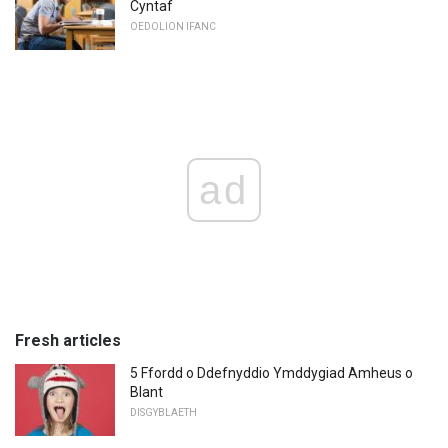
Cyntaf
OEDOLION IFANC
ad
Fresh articles
5 Ffordd o Ddefnyddio Ymddygiad Amheus o
Blant
DISGYBLAETH