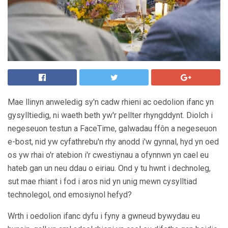
Mae llinyn anweledig sy'n cadw rhieni ac oedolion ifanc yn
gysylltiedig, ni waeth beth yw'r pellter rhyngddynt. Diolch i
negeseuon testun a FaceTime, galwadau ffôn a negeseuon
e-bost, nid yw cyfathrebu'n rhy anodd i'w gynnal, hyd yn oed
os yw rhai o'r atebion i'r cwestiynau a ofynnwn yn cael eu
hateb gan un neu ddau o eiriau. Ond y tu hwnt i dechnoleg,
sut mae rhiant i fod i aros nid yn unig mewn cysylltiad
technolegol, ond emosiynol hefyd?
Wrth i oedolion ifanc dyfu i fyny a gwneud bywydau eu