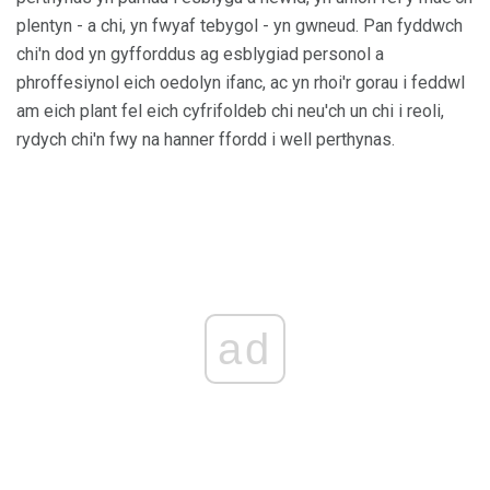
plentyn - a chi, yn fwyaf tebygol - yn gwneud. Pan fyddwch
chi'n dod yn gyfforddus ag esblygiad personol a
phroffesiynol eich oedolyn ifanc, ac yn rhoi'r gorau i feddwl
am eich plant fel eich cyfrifoldeb chi neu'ch un chi i reoli,
rydych chi'n fwy na hanner ffordd i well perthynas.
ad