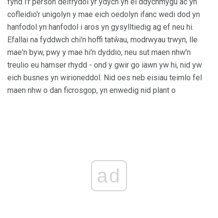
fynd i'r person delfrydol yr ydych yn ei ddychmygu ac yn
cofleidio'r unigolyn y mae eich oedolyn ifanc wedi dod yn
hanfodol yn hanfodol i aros yn gysylltiedig ag ef neu hi.
Efallai na fyddwch chi'n hoffi tatŵau, modrwyau trwyn, lle
mae'n byw, pwy y mae hi'n dyddio, neu sut maen nhw'n
treulio eu hamser rhydd - ond y gwir go iawn yw hi, nid yw
eich busnes yn wirioneddol. Nid oes neb eisiau teimlo fel
maen nhw o dan ficrosgop, yn enwedig nid plant o
ad