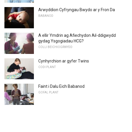
Arwyddion Cyfryngau Bwydo ar y Fron Da
BABANOD
A ellir Ymdrin ag Afiechydon Ail-ddigwydd
gydag Ysgogiadau HCG?
COLLI BEICHIOGRWYDD
Cynhyrchion ar gyfer Twins
CODI PLANT
Faint i Dalu Eich Babanod
GOFAL PLANT