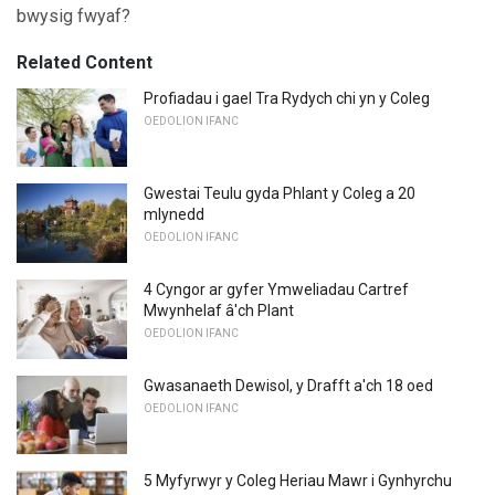
bwysig fwyaf?
Related Content
Profiadau i gael Tra Rydych chi yn y Coleg
OEDOLION IFANC
Gwestai Teulu gyda Phlant y Coleg a 20
mlynedd
OEDOLION IFANC
4 Cyngor ar gyfer Ymweliadau Cartref
Mwynhelaf â'ch Plant
OEDOLION IFANC
Gwasanaeth Dewisol, y Drafft a'ch 18 oed
OEDOLION IFANC
5 Myfyrwyr y Coleg Heriau Mawr i Gynhyrchu