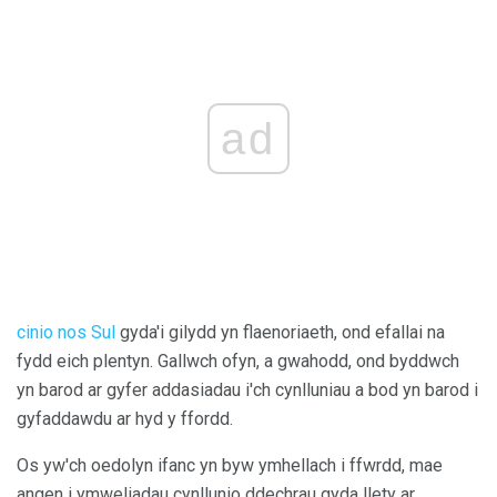
ad
cinio nos Sul
gyda'i gilydd yn flaenoriaeth, ond efallai na
fydd eich plentyn. Gallwch ofyn, a gwahodd, ond byddwch
yn barod ar gyfer addasiadau i'ch cynlluniau a bod yn barod i
gyfaddawdu ar hyd y ffordd.
Os yw'ch oedolyn ifanc yn byw ymhellach i ffwrdd, mae
angen i ymweliadau cynllunio ddechrau gyda llety ar