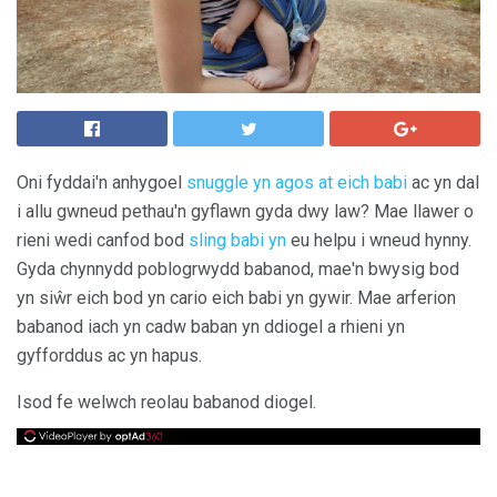
Oni fyddai'n anhygoel
snuggle yn agos at eich babi
ac yn dal
i allu gwneud pethau'n gyflawn gyda dwy law? Mae llawer o
rieni wedi canfod bod
sling babi yn
eu helpu i wneud hynny.
Gyda chynnydd poblogrwydd babanod, mae'n bwysig bod
yn siŵr eich bod yn cario eich babi yn gywir. Mae arferion
babanod iach yn cadw baban yn ddiogel a rhieni yn
gyfforddus ac yn hapus.
Isod fe welwch reolau babanod diogel.