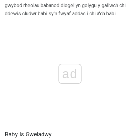
gwybod rheolau babanod diogel yn golygu y gallwch chi
ddewis cludwr babi sy'n fwyaf addas i chi a'ch babi.
ad
Baby Is Gweladwy