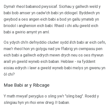
Dyma'r rheol babanod pwysicaf. Sicrhau y gallwch weld y
babi bob amser yn cadw'ch babi yn ddiogel. Byddwch yn
gwybod a oes angen eich babi a bod yn gallu ymateb yn
briodol i anghenion eich babi. Rhaid i chi allu gweld eich
babi a gwirio arnynt yn aml.
Os ydych chi'n defnyddio cludwr sydd â'ch babi ar eich cefn,
mae'r rheol hon yn golygu nad yw ffabrig yn cwmpasu pen
eich babi a gallwch edrych mewn drych neu os oes rhywun
arall yn gweld wyneb eich baban. Heblaw - na fyddent
eisiau edrych i lawr a gweld wyneb babi melys yn gwenu yn
ôl chi?
Mae Babi ar y Ribcage
Y math mwyaf peryglus o sling yw'r "sling bag". Roedd y
slingiau hyn yn rhoi enw drwg i'r baban.