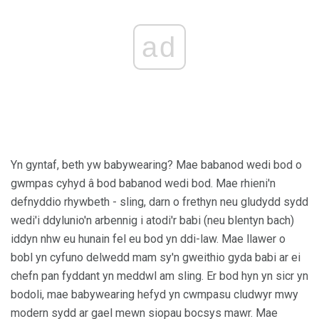
ad
Yn gyntaf, beth yw babywearing? Mae babanod wedi bod o
gwmpas cyhyd â bod babanod wedi bod. Mae rhieni'n
defnyddio rhywbeth - sling, darn o frethyn neu gludydd sydd
wedi'i ddylunio'n arbennig i atodi'r babi (neu blentyn bach)
iddyn nhw eu hunain fel eu bod yn ddi-law. Mae llawer o
bobl yn cyfuno delwedd mam sy'n gweithio gyda babi ar ei
chefn pan fyddant yn meddwl am sling. Er bod hyn yn sicr yn
bodoli, mae babywearing hefyd yn cwmpasu cludwyr mwy
modern sydd ar gael mewn siopau bocsys mawr. Mae