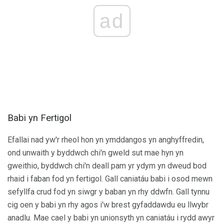
ad
Babi yn Fertigol
Efallai nad yw'r rheol hon yn ymddangos yn anghyffredin,
ond unwaith y byddwch chi'n gweld sut mae hyn yn
gweithio, byddwch chi'n deall pam yr ydym yn dweud bod
rhaid i faban fod yn fertigol. Gall caniatáu babi i osod mewn
sefyllfa crud fod yn siwgr y baban yn rhy ddwfn. Gall tynnu
cig oen y babi yn rhy agos i'w brest gyfaddawdu eu llwybr
anadlu. Mae cael y babi yn unionsyth yn caniatáu i rydd awyr