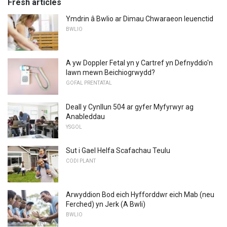
Fresh articles
Ymdrin â Bwlio ar Dimau Chwaraeon Ieuenctid
BWLIO
A yw Doppler Fetal yn y Cartref yn Defnyddio'n
Iawn mewn Beichiogrwydd?
GOFAL PRENTATAL
Deall y Cynllun 504 ar gyfer Myfyrwyr ag
Anableddau
YSGOL
Sut i Gael Helfa Scafachau Teulu
CODI PLANT
Arwyddion Bod eich Hyfforddwr eich Mab (neu
Ferched) yn Jerk (A Bwli)
BWLIO