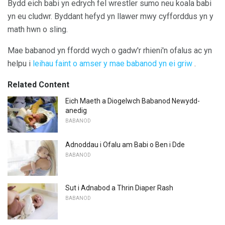
Bydd eich babi yn edrych fel wrestler sumo neu koala babi
yn eu cludwr. Byddant hefyd yn llawer mwy cyfforddus yn y
math hwn o sling.
Mae babanod yn ffordd wych o gadw'r rhieni'n ofalus ac yn
helpu i
leihau faint o amser y mae babanod yn ei griw
.
Related Content
Eich Maeth a Diogelwch Babanod Newydd-
anedig
BABANOD
Adnoddau i Ofalu am Babi o Ben i Dde
BABANOD
Sut i Adnabod a Thrin Diaper Rash
BABANOD