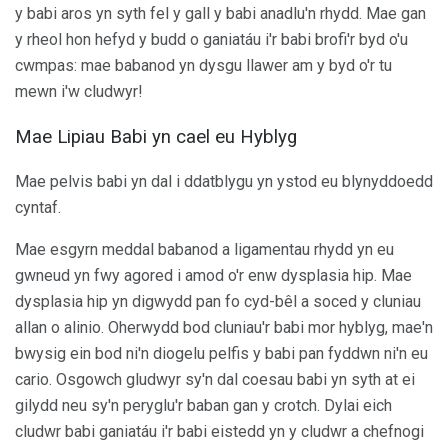
y babi aros yn syth fel y gall y babi anadlu'n rhydd. Mae gan
y rheol hon hefyd y budd o ganiatáu i'r babi brofi'r byd o'u
cwmpas: mae babanod yn dysgu llawer am y byd o'r tu
mewn i'w cludwyr!
Mae Lipiau Babi yn cael eu Hyblyg
Mae pelvis babi yn dal i ddatblygu yn ystod eu blynyddoedd
cyntaf.
Mae esgyrn meddal babanod a ligamentau rhydd yn eu
gwneud yn fwy agored i amod o'r enw dysplasia hip. Mae
dysplasia hip yn digwydd pan fo cyd-bêl a soced y cluniau
allan o alinio. Oherwydd bod cluniau'r babi mor hyblyg, mae'n
bwysig ein bod ni'n diogelu pelfis y babi pan fyddwn ni'n eu
cario. Osgowch gludwyr sy'n dal coesau babi yn syth at ei
gilydd neu sy'n peryglu'r baban gan y crotch. Dylai eich
cludwr babi ganiatáu i'r babi eistedd yn y cludwr a chefnogi