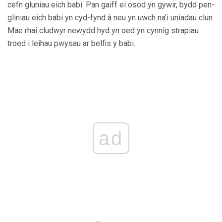
cefn gluniau eich babi. Pan gaiff ei osod yn gywir, bydd pen-
gliniau eich babi yn cyd-fynd â neu yn uwch na'i uniadau clun.
Mae rhai cludwyr newydd hyd yn oed yn cynnig strapiau
troed i leihau pwysau ar belfis y babi.
ad