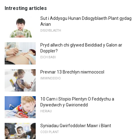
Intresting articles
Sut i Addysgu Hunan Ddisgyblaeth Plant gydag
Arian
DISGYBLAETH
Pryd allwch chi glywed Beiddiad y Galon ar
Doppler?
EICH BABI
Prevnar 13 Brechlyn niwmococol
IMIWNEIDDIO
10 Cam i Stopio Plentyn O Feddychu a
Dywedwch y Gwirionedd
HERIAU
Syniadau Gwirfoddolwr Mawr i Blant
CODI PLANT