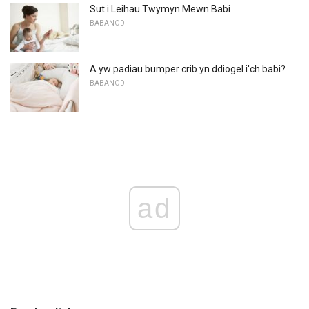
Sut i Leihau Twymyn Mewn Babi
BABANOD
A yw padiau bumper crib yn ddiogel i'ch babi?
BABANOD
ad