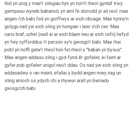
Nid yn unig y mae'r slingiau hyn yn torri'r rheol gyntaf trwy
gwmpasu wyneb babanod, yn aml fe dorrodd yr ail reol: mae
angen i'ch babi fod yn gorffwys ar eich ribcage. Mae hynny'n
golygu nad yw eich sling yn hongian i lawr o'ch cwr. Mae
cario braf, uchel (naill ai ar eich blaen neu ar eich cefn) hefyd
yn fwy cyfforddus i'r person sy'n gwisgo'r babi. Mae rhai
pobl yn hoffi galw'r rheol hon fel rheol y "baban yn bysus".
Mae angen addasu sling i gyd-fynd â'r gofalwr, ei faint ar
gyfer pob gofalwr unigol neu'r ddau. Os nad yw eich sling yn
addasadwy o ran maint, efallai y bydd angen mwy nag un
sling arnoch os ydych chi a rhywun arall yn bwriadu
gwisgo'ch babi.