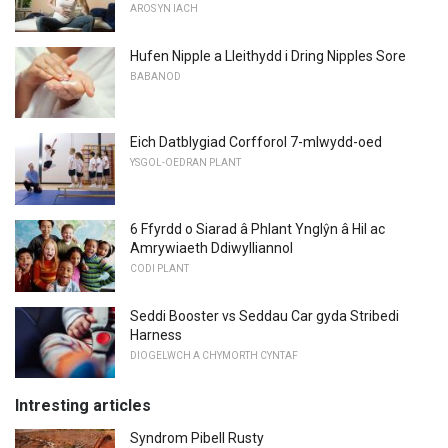
AROS YN IACH
Hufen Nipple a Lleithydd i Dring Nipples Sore
BABANOD
Eich Datblygiad Corfforol 7-mlwydd-oed
YSGOL-OEDRAN PLANT
6 Ffyrdd o Siarad â Phlant Ynglŷn â Hil ac
Amrywiaeth Ddiwylliannol
CODI PLANT
Seddi Booster vs Seddau Car gyda Stribedi
Harness
DIOGELWCH A CHYMORTH CYNTAF
Intresting articles
Syndrom Pibell Rusty