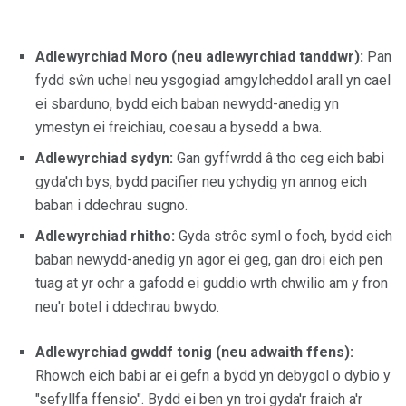
Adlewyrchiad Moro (neu adlewyrchiad tanddwr):
Pan
fydd sŵn uchel neu ysgogiad amgylcheddol arall yn cael
ei sbarduno, bydd eich baban newydd-anedig yn
ymestyn ei freichiau, coesau a bysedd a bwa.
Adlewyrchiad sydyn:
Gan gyffwrdd â tho ceg eich babi
gyda'ch bys, bydd pacifier neu ychydig yn annog eich
baban i ddechrau sugno.
Adlewyrchiad rhitho:
Gyda strôc syml o foch, bydd eich
baban newydd-anedig yn agor ei geg, gan droi eich pen
tuag at yr ochr a gafodd ei guddio wrth chwilio am y fron
neu'r botel i ddechrau bwydo.
Adlewyrchiad gwddf tonig (neu adwaith ffens):
Rhowch eich babi ar ei gefn a bydd yn debygol o dybio y
"sefyllfa ffensio". Bydd ei ben yn troi gyda'r fraich a'r