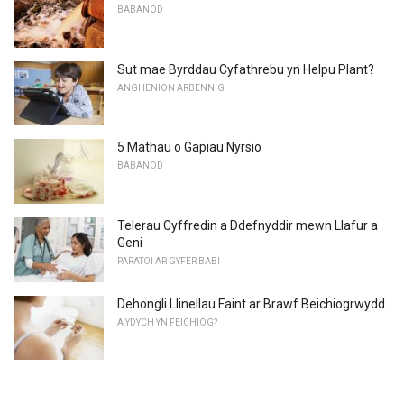
BABANOD
Sut mae Byrddau Cyfathrebu yn Helpu Plant?
ANGHENION ARBENNIG
5 Mathau o Gapiau Nyrsio
BABANOD
Telerau Cyffredin a Ddefnyddir mewn Llafur a
Geni
PARATOI AR GYFER BABI
Dehongli Llinellau Faint ar Brawf Beichiogrwydd
A YDYCH YN FEICHIOG?