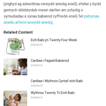
(ynghyd ag adweithiau newydd-anedig eraill), efallai y bydd
gennych ddiddordeb mewn darllen am ychydig o
symudiadau a synau babanod cyffredin eraill, fel
patrymau
anadlu arferol newydd-anedig
.
Related Content
Eich Babi yn Twenty Four Week
BABANOD
Canllaw i Fagiad Babanod
BABANOD
Canllaw i Wythnos Cyntaf eich Babi
BABANOD
Wythnos Twenty Tri Eich Babi
BABANOD