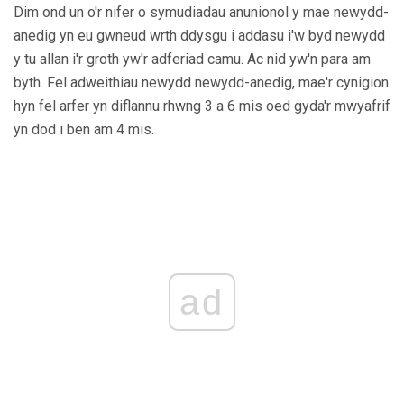
Dim ond un o'r nifer o symudiadau anunionol y mae newydd-
anedig yn eu gwneud wrth ddysgu i addasu i'w byd newydd
y tu allan i'r groth yw'r adferiad camu. Ac nid yw'n para am
byth. Fel adweithiau newydd newydd-anedig, mae'r cynigion
hyn fel arfer yn diflannu rhwng 3 a 6 mis oed gyda'r mwyafrif
yn dod i ben am 4 mis.
ad