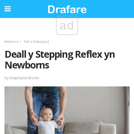
ad
Babanod
Twf a Datblygiad
Deall y Stepping Reflex yn
Newborns
by Stephanie Brown