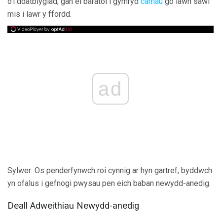
o'i ddatblygiad; gan ei baratoi i gymryd
camau
go iawn sawl
mis i lawr y ffordd.
ad
Sylwer: Os penderfynwch roi cynnig ar hyn gartref, byddwch
yn ofalus i gefnogi pwysau pen eich baban newydd-anedig.
Deall Adweithiau Newydd-anedig