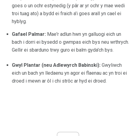
goes o un ochr estynedig (y pâr ar yr ochr y mae wedi
troi tuag ato) a bydd ei fraich a'i goes arall yn cael ei
hyblyg.
Gafael Palmar:
Mae'r adlun hwn yn galluogi eich un
bach i dorri ei bysedd o gwmpas eich bys neu wrthrych.
Gellir ei sbarduno trwy guro ei balm gyda'ch bys.
Gwyl Plantar (neu Adlewyrch Babinski):
Gwyliwch
eich un bach yn lledaenu yn agor ei flaenau ac yn troi ei
droed i mewn ar ôl i chi strôc ar hyd ei droed.