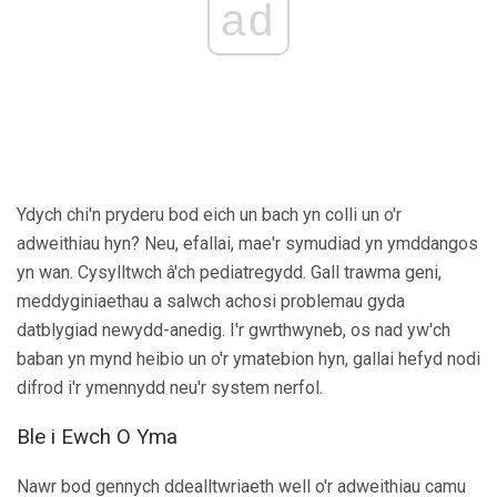
ad
Ydych chi'n pryderu bod eich un bach yn colli un o'r
adweithiau hyn? Neu, efallai, mae'r symudiad yn ymddangos
yn wan. Cysylltwch â'ch pediatregydd. Gall trawma geni,
meddyginiaethau a salwch achosi problemau gyda
datblygiad newydd-anedig. I'r gwrthwyneb, os nad yw'ch
baban yn mynd heibio un o'r ymatebion hyn, gallai hefyd nodi
difrod i'r ymennydd neu'r system nerfol.
Ble i Ewch O Yma
Nawr bod gennych ddealltwriaeth well o'r adweithiau camu