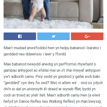
Mae'r mudiad anwirfoddol hwn yn helpu babanod i baratoi i
gerdded neu ddawnsio i lawr y ffordd
Mae babanod newydd-anedig yn perfformio rhywfaint o
gampau anhygoel ac efallai mai un o'r rhai mwyaf anhygoel
yw'r adborth camu. Pwy oedd yn gwybod y gallai eich babi
"gerdded" cyn dwy fis oed? Wel, ni allwn wir ... ond os ydych
chi'n ei dal yn unionsyth â'i draed ar wyneb fflat, bydd yn
codi un troed ac yna'r llall. Mae'r adborth camu hwn (a elwir
hefyd yn Dance Reflex neu Walking Reflex) yn rhan bwysig