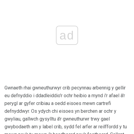
ad
Gwnaeth rhai gwneuthurwyr crib pecynnau arbennig y gellir
eu defnyddio i ddadleiddio'r ochr heibio a mynd i'r afael â'r
perygl ar gyfer cribiau a oedd eisoes mewn cartrefi
defnyddwyr. Os ydych chi eisoes yn berchen ar ochr y
gwyliau, gallwch gysylltu â'r gwneuthurwr trwy gael
gwybodaeth am y label crib, sydd fel arfer ar reilffordd y tu