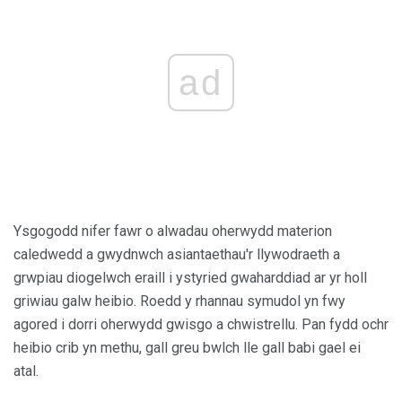
ad
Ysgogodd nifer fawr o alwadau oherwydd materion
caledwedd a gwydnwch asiantaethau'r llywodraeth a
grwpiau diogelwch eraill i ystyried gwaharddiad ar yr holl
griwiau galw heibio. Roedd y rhannau symudol yn fwy
agored i dorri oherwydd gwisgo a chwistrellu. Pan fydd ochr
heibio crib yn methu, gall greu bwlch lle gall babi gael ei
atal.