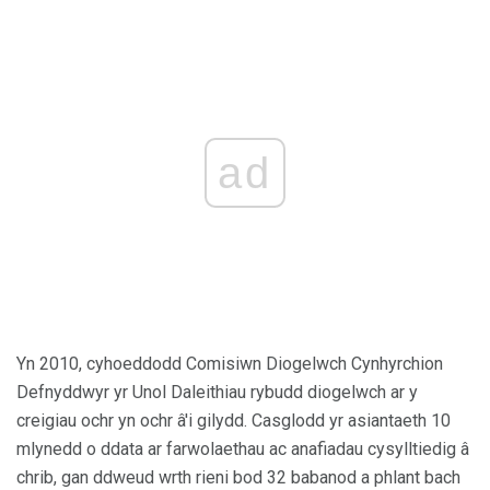
ad
Yn 2010, cyhoeddodd Comisiwn Diogelwch Cynhyrchion
Defnyddwyr yr Unol Daleithiau rybudd diogelwch ar y
creigiau ochr yn ochr â'i gilydd. Casglodd yr asiantaeth 10
mlynedd o ddata ar farwolaethau ac anafiadau cysylltiedig â
chrib, gan ddweud wrth rieni bod 32 babanod a phlant bach