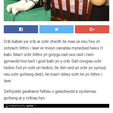
Crib baban yw crib ar ochr chwith lle mae un neu fwy o'r
ochrau'n llithro i lawr er mwyn caniatáu mynediad haws i'r
babi. Mae'r ochr llithro yn golygu nad oes raid i rieni
gyrraedd mor bell i godi babi yn y crib. Gall creigiau ochr
heibio fod yn ochr un-heibio, lle dim ond un ochr yn symud,
neu ochr gollwng dwbl, lle mae'r ddwy ochr hir yn llithro i
lawr.
Defnyddir gwahanol fathau o galedwedd a systemau
gollwng ar y cribiau hyn.