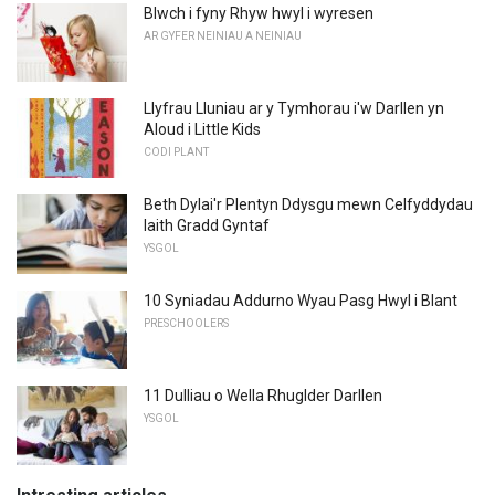
Blwch i fyny Rhyw hwyl i wyresen
AR GYFER NEINIAU A NEINIAU
Llyfrau Lluniau ar y Tymhorau i'w Darllen yn
Aloud i Little Kids
CODI PLANT
Beth Dylai'r Plentyn Ddysgu mewn Celfyddydau
Iaith Gradd Gyntaf
YSGOL
10 Syniadau Addurno Wyau Pasg Hwyl i Blant
PRESCHOOLERS
11 Dulliau o Wella Rhuglder Darllen
YSGOL