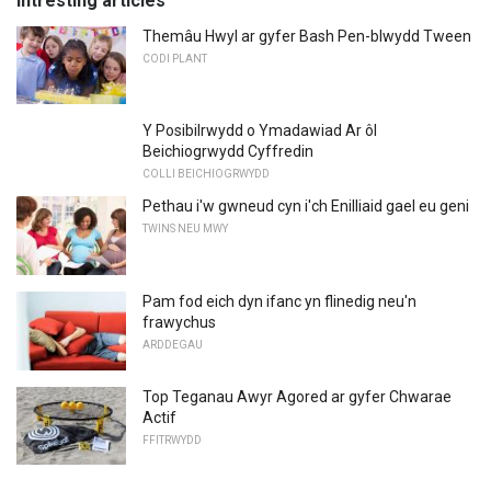
Intresting articles
Themâu Hwyl ar gyfer Bash Pen-blwydd Tween
CODI PLANT
Y Posibilrwydd o Ymadawiad Ar ôl
Beichiogrwydd Cyffredin
COLLI BEICHIOGRWYDD
Pethau i'w gwneud cyn i'ch Enilliaid gael eu geni
TWINS NEU MWY
Pam fod eich dyn ifanc yn flinedig neu'n
frawychus
ARDDEGAU
Top Teganau Awyr Agored ar gyfer Chwarae
Actif
FFITRWYDD