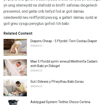
yn unig oherwydd na chafodd ei brofi'r safonau diogelwch
presennol, ond gallai crib hefyd fod ar goll darnau
caledwedd neu reilffyrdd pwysig, a gallai'r darnau sydd ar
goll greu cysgu peryglus gofod i'ch babi.
Related Content
Diapers Cheap - 5 Ffyrdd i Torri Costau Diaper
BABANOD
Mae 5 ffordd syml i wneud Meithrinfa Cadarn
eich Babi yn Ddiogel
BABANOD
Sut i Ddewis y Ffrwythau Babi Gorau
BABANOD
Adolygiad System Teithio Chicco Cortina