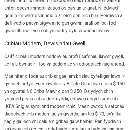
mewn neu'r tu mewn i'r headboard neu'r footboard. Gallant
anfon pecyn immobilization os oes un ar gael. Ni ddylech
geisio imiwni'r ochr heibio ar eich pen eich hun. Peidiwch â
defnyddio pecyn atgyweirio gan gwmni arall oni bai fod
gwneuthurwr eich crib yn nodi y dylech wneud hynny.
Cribiau Modern, Dewisiadau Gwell
Caiff cribiau modern heddiw eu profi i safonau llawer gwell,
ac fe'u bwriadir i fod yn gadarn ac yn ddiogelach nag erioed.
Mae nifer o fodelau crib ar gael am brisiau cyfeillgar iawn i'r
gyllideb hefyd. Edrychwch ar y 8 Cute Cribs hyn o dan $ 150,
yn ogystal â 6 Cribs Mawr o dan $ 250. Os ydych chi'n
ystyried prynu crib a ddefnyddir, cofiwch edrych ar y crib
IKEA Sniglar syml ond modern-chic. Mae'n cwrdd â safonau
diogelwch crib modern ac yn gwerthu am tua $ 70, sy'n llai
nag y gallech chi dalu am gribau galw heibio. Pan fyddwch
yn prynu crib golchi a ddefnyddir, efallai na fydd yn anniogel