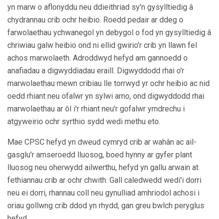
yn marw o aflonyddu neu ddieithriad sy'n gysylltiedig â
chydrannau crib ochr heibio. Roedd pedair ar ddeg o
farwolaethau ychwanegol yn debygol o fod yn gysylltiedig â
chriwiau galw heibio ond ni ellid gwirio'r crib yn llawn fel
achos marwolaeth. Adroddwyd hefyd am gannoedd o
anafiadau a digwyddiadau eraill. Digwyddodd rhai o'r
marwolaethau mewn cribiau lle torrwyd yr ochr heibio ac nid
oedd rhiant neu ofalwr yn sylwi arno, ond digwyddodd rhai
marwolaethau ar ôl i'r rhiant neu'r gofalwr ymdrechu i
atgyweirio ochr syrthio sydd wedi methu eto.
Mae CPSC hefyd yn dweud cymryd crib ar wahân ac ail-
gasglu'r amseroedd lluosog, boed hynny ar gyfer plant
lluosog neu oherwydd ailwerthu, hefyd yn gallu arwain at
fethiannau crib ar ochr chwith. Gall caledwedd wedi'i dorri
neu ei dorri, rhannau coll neu gynulliad amhriodol achosi i
oriau gollwng crib ddod yn rhydd, gan greu bwlch peryglus
hefyd.