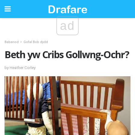
ad
Babanod
Gofal Bob dydd
Beth yw Cribs Gollwng-Ochr?
by Heather Corley