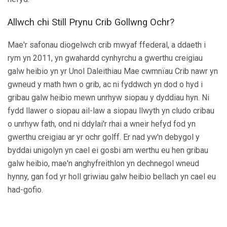
Allwch chi Still Prynu Crib Gollwng Ochr?
Mae'r safonau diogelwch crib mwyaf ffederal, a ddaeth i
rym yn 2011, yn gwahardd cynhyrchu a gwerthu creigiau
galw heibio yn yr Unol Daleithiau Mae cwmnïau Crib nawr yn
gwneud y math hwn o grib, ac ni fyddwch yn dod o hyd i
gribau galw heibio mewn unrhyw siopau y dyddiau hyn. Ni
fydd llawer o siopau ail-law a siopau llwyth yn cludo cribau
o unrhyw fath, ond ni ddylai'r rhai a wneir hefyd fod yn
gwerthu creigiau ar yr ochr golff. Er nad yw'n debygol y
byddai unigolyn yn cael ei gosbi am werthu eu hen gribau
galw heibio, mae'n anghyfreithlon yn dechnegol wneud
hynny, gan fod yr holl griwiau galw heibio bellach yn cael eu
had-gofio.